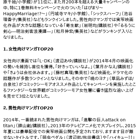
原千絵/小学館）が11位に、また月200本を超える大量キャンペーンの
中、特に1巻無料キャンペーンで火のついた「はぴまり～
HappyMarriage!?～」（円城寺マキ/小学館）、「シックスハーフ」（池谷
理香子/集英社）などもランクインしました。男性向けマンガでは実写映画
化作品が大きな話題となっている「寄生獣」（岩明均/講談社）や「るろうに
剣心―明治剣客浪漫譚―」（和月伸宏/集英社）などがランキング入りと
なりました。
1．女性向けマンガTOP20
女性向け漫画では「L･DK」（渡辺あゆ/講談社）が2014年4月の映画化
の勢いを維持し首位を獲得。「好きっていいなよ。」（葉月かなえ/講談社）
や「きょうは会社休みます。」（藤村真理/集英社）など映画化、ドラマ化の
話題作が多数ランクインとなりました。その中で「暁のヨナ」（草凪みずほ/
白泉社）がコミックシーモアオススメ作品としてキャンペーンを実施したとこ
ろファンタジーな世界観がコミックシーモア女性層に響き猛烈な追い上げ
を見せて3位となりました。
２．男性向けマンガTOP20
2014年、一番読まれた男性向けマンガは、「進撃の巨人attack on
titan」（諫山創/講談社）。2013年のテレビアニメ化で大ブレイクし、2015
年夏には豪華配役での実写映画公開も予定されており、ますます目が離
せないタイトルです。「弱虫ペダル」（渡辺航/秋田書店）や「ハイキュー！！」