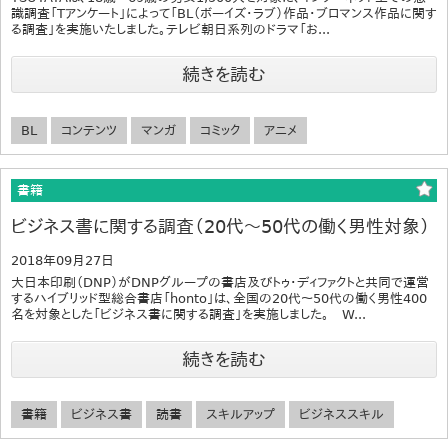
識調査「Tアンケート」によって「BL（ボーイズ・ラブ）作品・ブロマンス作品に関す
る調査」を実施いたしました。テレビ朝日系列のドラマ「お...
続きを読む
BL
コンテンツ
マンガ
コミック
アニメ
書籍
ビジネス書に関する調査（20代～50代の働く男性対象）
2018年09月27日
大日本印刷（DNP）がDNPグループの書店及びトゥ・ディファクトと共同で運営
するハイブリッド型総合書店「honto」は、全国の20代～50代の働く男性400
名を対象とした「ビジネス書に関する調査」を実施しました。 W...
続きを読む
書籍
ビジネス書
読書
スキルアップ
ビジネススキル