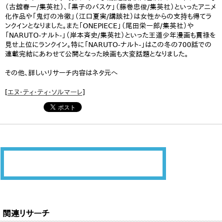
（古舘春一/集英社）、「黒子のバスケ」（藤巻忠俊/集英社）といったアニメ
化作品や「鬼灯の冷徹」（江口夏実/講談社）は女性からの支持も得てラ
ンクインとなりました。また「ONEPIECE」（尾田栄一郎/集英社）や
「NARUTO-ナルト-」（岸本斉史/集英社）といった王道少年漫画も貫禄を
見せ上位にランクイン。特に「NARUTO-ナルト-」はこの冬の700話での
連載完結にあわせて公開となった映画も大変話題となりました。
その他、詳しいリサーチ内容はネタ元へ
[
エヌ・ティ・ティ・ソルマーレ
]
関連リサーチ