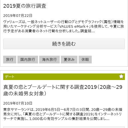
2019夏の旅行調査
2019年07月22日
ヴァリューズは、一般ネットユーザーの行動ログとデモグラフィック（属性）情報を
用いたマーケティング分析サービス「VALUES eMark+」を使用して、今夏に旅
行予定がある消費者のネット行動を分析しました。調査結...
続きを読む
旅行
国内旅行
海外旅行
夏休み
休暇
デート
真夏の恋とプールデートに関する調査2019（20歳～29
歳の未婚男女対象）
2019年07月10日
東京サマーランドは、2019年6月5日～6月7日の3日間、20歳～29歳の未婚
男女に対し、「真夏の恋とプールデートに関する調査2019」をインターネットリ
サーチで実施し、1,000名の有効サンプルの集計結果を公開しまし...