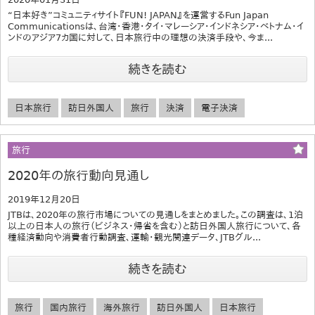
“日本好き”コミュニティサイト『FUN! JAPAN』を運営するFun Japan
Communicationsは、台湾・香港・タイ・マレーシア・インドネシア・ベトナム・イ
ンドのアジア7カ国に対して、日本旅行中の理想の決済手段や、今ま...
続きを読む
日本旅行
訪日外国人
旅行
決済
電子決済
旅行
2020年の旅行動向見通し
2019年12月20日
JTBは、2020年の旅行市場についての見通しをまとめました。この調査は、1泊
以上の日本人の旅行（ビジネス･帰省を含む）と訪日外国人旅行について、各
種経済動向や消費者行動調査、運輸・観光関連データ、JTBグル...
続きを読む
旅行
国内旅行
海外旅行
訪日外国人
日本旅行