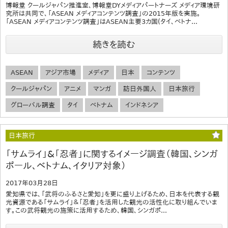
博報堂 クールジャパン推進室、博報堂DYメディアパートナーズ メディア環境研
究所は共同で、「ASEAN メディアコンテンツ調査」の2015年版を実施。
「ASEAN メディアコンテンツ調査」はASEAN主要3カ国(タイ、ベトナ...
続きを読む
ASEAN
アジア市場
メディア
日本
コンテンツ
クールジャパン
アニメ
マンガ
訪日外国人
日本旅行
グローバル調査
タイ
ベトナム
インドネシア
日本旅行
「サムライ」&「忍者」に関するイメージ調査（韓国、シンガ
ポール、ベトナム、イタリア対象）
2017年03月28日
愛知県では、「武将のふるさと愛知」を更に盛り上げるため、日本を代表する観
光資源である「サムライ」＆「忍者」を活用した観光の活性化に取り組んでいま
す。この武将観光の施策に活用するため、韓国、シンガポ...