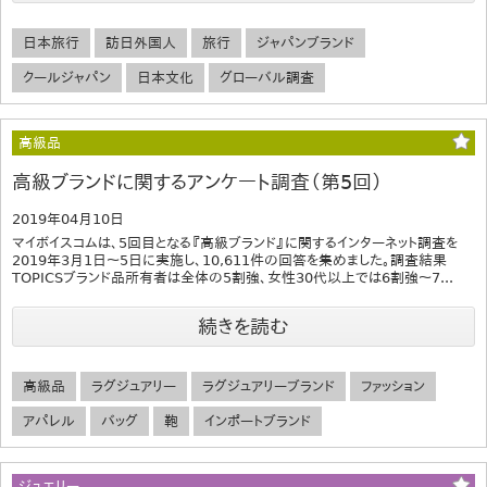
日本旅行
訪日外国人
旅行
ジャパンブランド
クールジャパン
日本文化
グローバル調査
高級品
高級ブランドに関するアンケート調査（第5回）
2019年04月10日
マイボイスコムは、5回目となる『高級ブランド』に関するインターネット調査を
2019年3月1日～5日に実施し、10,611件の回答を集めました。調査結果
TOPICSブランド品所有者は全体の5割強、女性30代以上では6割強～7...
続きを読む
高級品
ラグジュアリー
ラグジュアリーブランド
ファッション
アパレル
バッグ
鞄
インポートブランド
ジュエリー