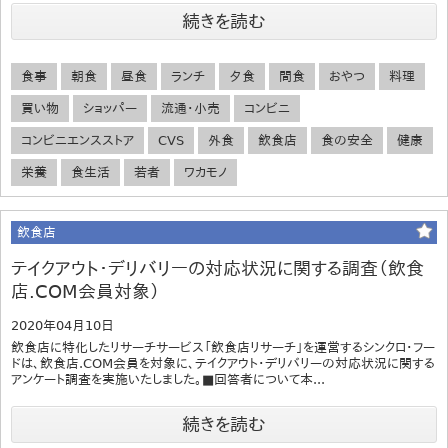
続きを読む
食事
朝食
昼食
ランチ
夕食
間食
おやつ
料理
買い物
ショッパー
流通・小売
コンビニ
コンビニエンスストア
CVS
外食
飲食店
食の安全
健康
栄養
食生活
若者
ワカモノ
飲食店
テイクアウト・デリバリーの対応状況に関する調査（飲食
店.COM会員対象）
2020年04月10日
飲食店に特化したリサーチサービス「飲食店リサーチ」を運営するシンクロ・フー
ドは、飲食店.COM会員を対象に、テイクアウト・デリバリーの対応状況に関する
アンケート調査を実施いたしました。■回答者について本...
続きを読む