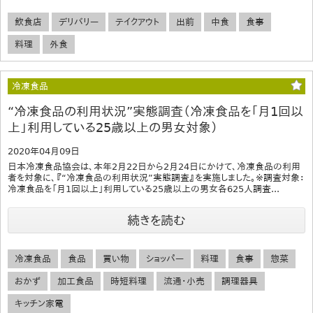
飲食店
デリバリー
テイクアウト
出前
中食
食事
料理
外食
冷凍食品
“冷凍食品の利用状況”実態調査（冷凍食品を「月1回以
上」利用している25歳以上の男女対象）
2020年04月09日
日本冷凍食品協会は、本年2月22日から2月24日にかけて、冷凍食品の利用
者を対象に、『“冷凍食品の利用状況”実態調査』を実施しました。※調査対象：
冷凍食品を「月1回以上」利用している25歳以上の男女各625人調査...
続きを読む
冷凍食品
食品
買い物
ショッパー
料理
食事
惣菜
おかず
加工食品
時短料理
流通・小売
調理器具
キッチン家電