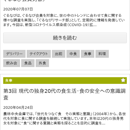
2020年07月07日
ぐるなびは、ぐるなび会員を対象に、世の中のトレンドに合わせて食に関する
様々な調査を実施し、「ぐるなびリサーチ部」として、定期的に情報を発信してい
ます。今回は、新型コロナウイルス感染症（COVID-19）拡...
続きを読む
デリバリー
テイクアウト
出前
中食
食事
料理
飲み会
食品
外食
食事
第3回 現代の独身20代の食生活・食の安全への意識調
査
2020年04月24日
農林中央金庫では、「世代をつなぐ食 その実態と意識」（2004年）から、各世
代を対象に食に関する調査を継続して実施しています。本年は20代の独身男
女を対象に“食”に関する意識と実態を探ることを目的に調査を...