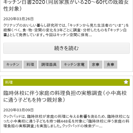
キッチン白書2020（同居家族がいる20～60代の既婚女
性対象）
2020年03月26日
クリナップのおいしい暮らし研究所では、「キッチンから見た生活者の“いま”」を
紐解くべく、食・物・空間の変化を3年ごとに調査・分析したものを『キッチン白
書』として発表しています。今回はキッチン空間に保有...
続きを読む
キッチン
料理
調理器具
キッチン家電
家事
食事
料理
臨時休校に伴う家庭の料理負担の実態調査（小中高校
に通う子どもを持つ親対象）
2020年03月09日
クックパッドは、臨時休校が家庭の料理に与える影響を測るため、臨時休校にな
った小中高校に通う子どもを持つ親448名を対象に「臨時休校に伴う家庭の料
理負担の実態調査」を実施しました。クックパッドの検索デー...