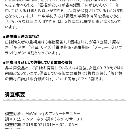
のまま食べられる」「価格が安い」が各4割弱、「味がおいしい」「一年
中、手に入る」「まとめ買いができる」「品質が保持されている」が各3割
となっています。「一年中手に入る」「調理の手間や時間を短縮できる」
「いろいろな料理に活用できる」は、女性高年代層で比率が高くなって
います。
◆缶詰購入時の重視点
缶詰購入者の重視点は（複数回答）、「価格」「味」が各7割弱、「原材
料」「生産国」「容量、サイズ」「賞味期限・消費期限」「メーカー、商品ブ
ランド」が3～4割となっています。
◆非常用食品として備蓄している缶詰の種類
非常用食品として缶詰を備蓄している人は4割強、女性60・70代では6
割弱となっています。備蓄している缶詰の種類は（複数回答）、「魚介類
の素材缶詰」「魚介類の味付・おかず缶詰」が2～3割です。
調査概要
調査対象：「MyVoice」のアンケートモニター
調査方法：インターネット調査（ネットリサーチ）
調査時期：2019年02月01日～02月05日