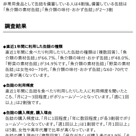
非常用食品として缶詰を備蓄している人は4割強。備蓄している缶詰は
「魚介類の素材缶詰」「魚介類の味付・おかず缶詰」が2～3割
調査結果
◆直近1年間に利用した缶詰の種類
直近1年間に食べたり利用したりした缶詰の種類は（複数回答）、「魚
介類の素材缶詰」が66.7％、「魚介類の味付・おかず缶詰」が48.0％、
「野菜の素材缶詰」が34.9％です。「魚介類の素材缶詰」「野菜の素材
缶詰」は女性40～70代、「魚介類の味付・おかず缶詰」な60・70代で
比率が高くなっています。
◆缶詰の利用頻度
直近1年間に缶詰を食べたり利用したりした人に利用頻度を聞いたと
ころ、「月に2～3回程度」がボリュームゾーンとなっています。「週に1回
以上」は2割強です。
◆缶詰の購入頻度、購入理由
缶詰の購入頻度は、「月に1回程度」「年に数回程度」が各3割弱でボリ
ュームゾーンとなっています。「週1回以上」は1割弱です。「月1回以上」
は5割、女性や高年代層で比率が高くなっています。
缶詰の購入理由は（複数回答）、「保存がきく」が購入者の83.9％、「そ