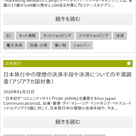
「Marketing Research Camp（マーケティング・リサーチ・キャンプ）」では、全
国の17歳から69歳の男女1,100名を対象に『Eコマース＆アプリ...
続きを読む
EC
ネット通販
ネットショッピング
スマホショッピング
決済
電子決済
流通・小売
買い物
ショッパー
日本旅行
日本旅行中の理想の決済手段や決済についての不満調
査（アジア7カ国対象）
2020年01月31日
“日本好き”コミュニティサイト『FUN! JAPAN』を運営するFun Japan
Communicationsは、台湾・香港・タイ・マレーシア・インドネシア・ベトナム・イ
ンドのアジア7カ国に対して、日本旅行中の理想の決済手段や、今ま...
続きを読む