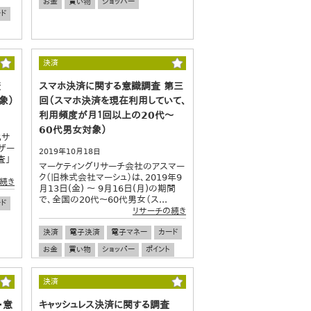
お金
買い物
ショッパー
ド
決済
査
スマホ決済に関する意識調査 第三
象）
回（スマホ決済を現在利用していて、
利用頻度が月１回以上の20代～
60代男女対象）
化サ
ザー
2019年10月18日
査」
マーケティングリサーチ会社のアスマー
ク（旧株式会社マーシュ）は、2019年9
続き
月13日(金) ～ 9月16日(月)の期間
で、全国の20代～60代男女（ス...
ド
リサーチの続き
決済
電子決済
電子マネー
カード
お金
買い物
ショッパー
ポイント
マイル
ポイントサービス
節約
決済
・意
キャッシュレス決済に関する調査