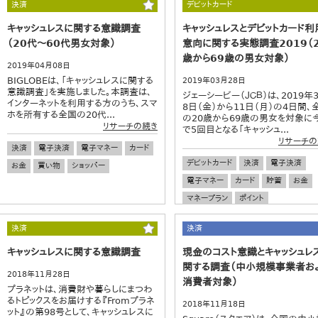
決済
デビットカード
キャッシュレスに関する意識調査
キャッシュレスとデビットカード利
（20代～60代男女対象）
意向に関する実態調査2019（
歳から69歳の男女対象）
2019年04月08日
BIGLOBEは、「キャッシュレスに関する
2019年03月28日
意識調査」を実施しました。本調査は、
ジェーシービー（ＪＣＢ）は、2019年
インターネットを利用する方のうち、スマ
8日（金）から11日（月）の4日間、
ホを所有する全国の20代...
の20歳から69歳の男女を対象に
リサーチの続き
で5回目となる「キャッシュ...
リサーチの
決済
電子決済
電子マネー
カード
デビットカード
決済
電子決済
お金
買い物
ショッパー
電子マネー
カード
貯蓄
お金
マネープラン
ポイント
ポイントサービス
貯蓄
買い物
決済
決済
ショッパー
キャッシュレスに関する意識調査
現金のコスト意識とキャッシュレ
関する調査（中小規模事業者お
2018年11月28日
消費者対象）
プラネットは、消費財や暮らしにまつわ
るトピックスをお届けする『Fromプラネ
2018年11月18日
ット』の第98号として、キャッシュレスに