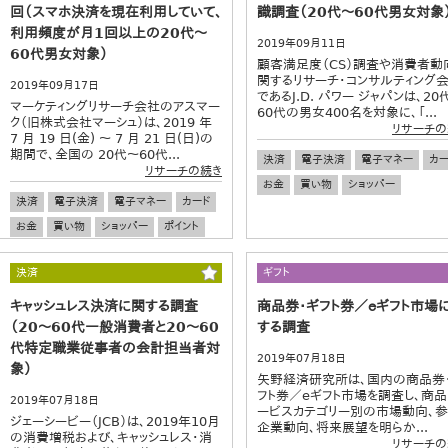
回（スマホ決済を現在利用していて、
識調査（20代～60代男女対象
利用頻度が月1回以上の20代～
2019年09月11日
60代男女対象）
顧客満足度（CS）調査や消費者動
関するリサーチ・コンサルティング
2019年09月17日
であるJ.D. パワー ジャパンは、20
マーケティングリサーチ会社のアスマー
60代の男女400名を対象に、「...
ク（旧株式会社マーシュ）は、2019 年
リサーチの
7 月 19 日(金) ～ 7 月 21 日(日)の
期間で、全国の 20代～60代...
決済
電子決済
電子マネー
カー
リサーチの続き
お金
買い物
ショッパー
決済
電子決済
電子マネー
カード
お金
買い物
ショッパー
ポイント
マイル
ポイントサービス
節約
決済
ギフト
キャッシュレス決済に関する調査
商品券・ギフト券／ｅギフト市場
（20～60代一般消費者と20～60
する調査
代特定職業従事者の会計担当者対
2019年07月18日
象）
矢野経済研究所は、国内の商品券
フト券／eギフト市場を調査し、商品
2019年07月18日
ービスカテゴリー別の市場動向、
ジェーシービー（JCB）は、2019年10月
企業動向、将来展望を明らか...
の消費増税および、キャッシュレス・消
リサーチの