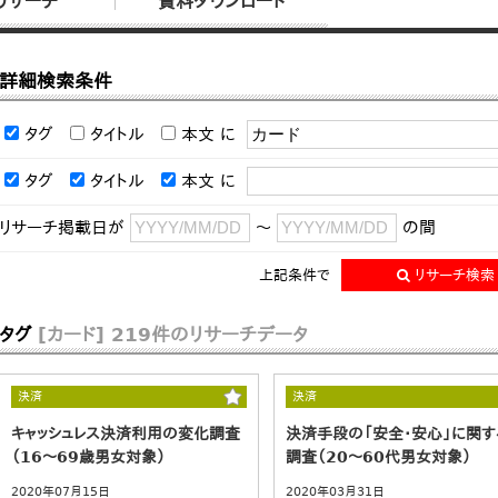
リサーチ
資料ダウンロード
詳細検索条件
タグ
タイトル
本文
に
タグ
タイトル
本文
に
リサーチ掲載日が
～
の間
上記条件で
リサーチ検索
タグ
[カード]
219件のリサーチデータ
決済
決済
キャッシュレス決済利用の変化調査
決済手段の「安全・安心」に関す
（16～69歳男女対象）
調査（20～60代男女対象）
2020年07月15日
2020年03月31日