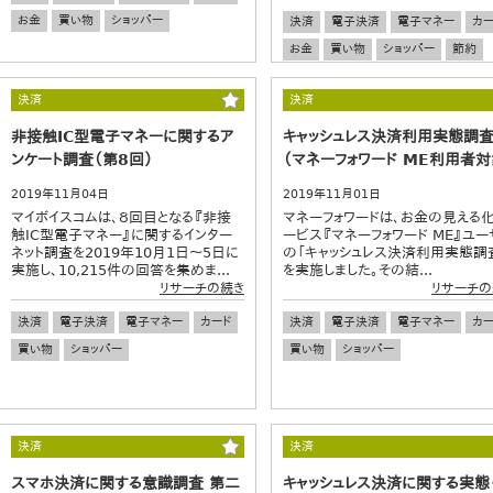
お金
買い物
ショッパー
決済
電子決済
電子マネー
カー
お金
買い物
ショッパー
節約
消費税
増税
流通・小売
決済
決済
非接触IC型電子マネーに関するア
キャッシュレス決済利用実態調
ンケート調査（第8回）
（マネーフォワード ME利用者対
2019年11月04日
2019年11月01日
マイボイスコムは、８回目となる『非接
マネーフォワードは、お金の見える
触IC型電子マネー』に関するインター
ービス『マネーフォワード ME』ユー
ネット調査を2019年10月1日～5日に
の「キャッシュレス決済利用実態調
実施し、10,215件の回答を集めま...
を実施しました。その結...
リサーチの続き
リサーチの
決済
電子決済
電子マネー
カード
決済
電子決済
電子マネー
カー
買い物
ショッパー
買い物
ショッパー
決済
決済
スマホ決済に関する意識調査 第二
キャッシュレス決済に関する実態