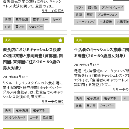
費者還元制度の施行に伴い、キャッシ
ュレス決済に関して、全国の20...
ギフト
贈り物
プリペイドカード
リサーチの続き
決済
販促
プロモーション
決済
電子決済
電子マネー
カード
マーケティング
市場規模
市場予
お金
買い物
ショッパー
決済
決済
飲食店におけるキャッシュレス決済
生活者のキャッシュレス意識に
の利用実態と意向調査（首都圏、関
る調査（20～69歳男女対象）
西圏、東海圏に住む20～69歳の
2019年04月18日
男女対象）
電通で決済領域のマーケティング
支援を行う「電通キャッシュレス・プ
2019年04月18日
ェクト」は、「生活者のキャッシュレ
リクルートライフスタイルの外食市場に
識に関する調査」を実...
関する調査・研究機関「ホットペッパー
リサーチの
グルメ外食総研」は、飲食店でのキャッ
シュレス決済の利用実態...
決済
電子決済
電子マネー
カー
リサーチの続き
お金
買い物
ショッパー
決済
電子決済
電子マネー
クレジットカード
カード
飲食店
外食