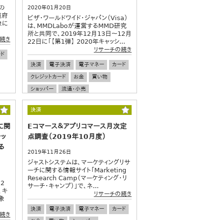
の
2020年01月20日
道府
ビザ・ワールドワイド・ジャパン（Visa）
象に
は、MMDLaboが運営するMMD研究
所と共同で、2019年12月13日～12月
続き
22日に「【第1弾】 2020年キャッシ...
リサーチの続き
ド
決済
電子決済
電子マネー
カード
クレジットカード
お金
買い物
ショッパー
流通・小売
決済
に関
Eコマース＆アプリコマース月次定
ャッ
点調査（2019年10月度）
る
2019年11月26日
ジャストシステムは、マーケティングリサ
ーチに関する情報サイト「Marketing
Research Camp（マーケティング・リ
2
サーチ・キャンプ）」で、ネ...
、キ
リサーチの続き
象
決済
電子決済
電子マネー
カード
続き