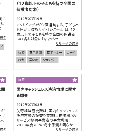
）
（12歳以下の子どもを持つ全国の
保護者対象）
向に
2019年07月19日
会社
アクトインディが企画運営する、子どもと
代～
お出かけ情報サイト「いこーよ」は、12
歳以下の子どもを持つ全国の保護者
続き
647名を対象に「キャッシュ...
リサーチの続き
ド
決済
電子決済
電子マネー
カード
お金
買い物
ショッパー
決済
に関
国内キャッシュレス決済市場に関す
る調査
2019年07月03日
・ギ
矢野経済研究所は、国内キャッシュレス
・サ
決済市場の調査を実施し、市場概況や
参入
サービス提供事業者の事業戦略、
2023年度までの将来予測を明らか...
続き
リサーチの続き