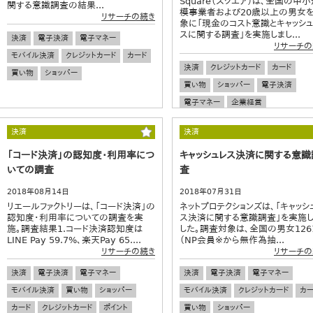
Square（スクエア）は、全国の中小
関する意識調査の結果...
模事業者および20歳以上の男女
リサーチの続き
象に「現金のコスト意識とキャッシュ
スに関する調査」を実施しまし...
決済
電子決済
電子マネー
リサーチの
モバイル決済
クレジットカード
カード
決済
クレジットカード
カード
買い物
ショッパー
買い物
ショッパー
電子決済
電子マネー
企業経営
決済
決済
「コード決済」の認知度・利用率につ
キャッシュレス決済に関する意識
いての調査
査
2018年08月14日
2018年07月31日
リエールファクトリーは、「コード決済」の
ネットプロテクションズは、「キャッシ
認知度・利用率についての調査を実
ス決済に関する意識調査」を実施
施。調査結果1.コード決済認知度は
した。調査対象は、全国の男女126
LINE Pay 59.7%、楽天Pay 65....
（NP会員※から無作為抽...
リサーチの続き
リサーチの
決済
電子決済
電子マネー
決済
電子決済
電子マネー
モバイル決済
買い物
ショッパー
モバイル決済
クレジットカード
カー
カード
クレジットカード
ポイント
買い物
ショッパー