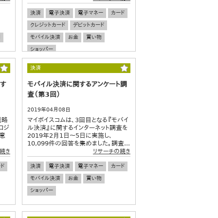
決済
電子決済
電子マネー
カード
クレジットカード
デビットカード
測
モバイル決済
お金
買い物
ショッパー
決済
関す
モバイル決済に関するアンケート調
査（第3回）
2019年04月08日
戦略
マイボイスコムは、3回目となる『モバイ
ロジ
ル決済』に関するインターネット調査を
ス意
2019年2月1日～5日に実施し、
10,099件の回答を集めました。調査...
続き
リサーチの続き
ド
決済
電子決済
電子マネー
カード
モバイル決済
お金
買い物
ショッパー