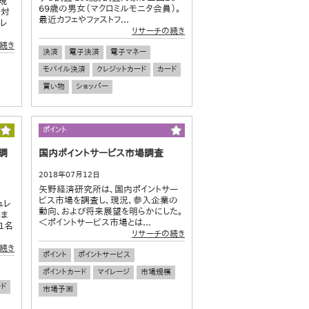
規
69歳の男女（マクロミルモニタ会員）。
を対
最近カフェやファストフ...
レ
リサーチの続き
続き
決済
電子決済
電子マネー
モバイル決済
クレジットカード
カード
買い物
ショッパー
ポイント
調
国内ポイントサービス市場調査
2018年07月12日
矢野経済研究所は、国内ポイントサー
ビス市場を調査し、現況、参入企業の
ュレ
動向、および将来展望を明らかにした。
しま
＜ポイントサービス市場とは...
1名
リサーチの続き
続き
ポイント
ポイントサービス
ポイントカード
マイレージ
市場規模
ド
市場予測