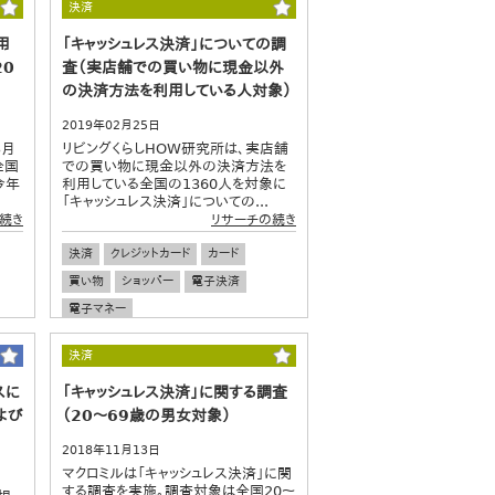
決済
用
「キャッシュレス決済」についての調
20
査（実店舗での買い物に現金以外
の決済方法を利用している人対象）
2019年02月25日
3月
リビングくらしHOW研究所は、実店舗
全国
での買い物に現金以外の決済方法を
今年
利用している全国の1360人を対象に
「キャッシュレス決済」についての...
続き
リサーチの続き
決済
クレジットカード
カード
買い物
ショッパー
電子決済
電子マネー
決済
スに
「キャッシュレス決済」に関する調査
よび
（20～69歳の男女対象）
2018年11月13日
マクロミルは「キャッシュレス決済」に関
する調査を実施。調査対象は全国20～