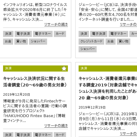
インフキュリオンは、新型コロナウイルス
ジェーシービー（JCB）は、決済手段
感染拡大や2020年6月に終了した「キ
「安全・安心」に関して、全国47都
ャッシュレス・消費者還元事業（※）」に
県の20～60代男女4,700名を対
伴う、キャッシュレス決...
インターネット調査を行いました...
リサーチの続き
リサーチの
決済
電子決済
電子マネー
カード
決済
電子決済
電子マネー
カー
お金
買い物
ショッパー
クレジットカード
お金
買い物
ショッパー
決済
決済
キャッシュレス決済状況に関する生
キャッシュレス・消費者還元事業
活者調査（20～69歳の男女対象）
する調査2019（対象店舗でキ
シュレス決済を利用したことがあ
2019年12月20日
20 歳～69歳の男女対象）
博報堂が９月に発足したFintechサー
ビスに関する生活者の意識・行動の調
2019年12月19日
査研究を行うプロジェクト
ジェーシービー（ＪＣＢ）は、2019年1
「HAKUHODO Fintex Base」（博報
月9日（月）から11日（水）の3日間
堂フィンテッ...
ャッシュレス・消費者還元事業の対
リサーチの続き
店舗でキャッシュレス決済...
リサーチの
決済
電子決済
電子マネー
カード