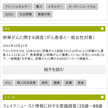
クリーンエネルギー
電力
エネルギー
カーボンニュートラル
SDGs
社会問題
環境対策
がん
卵巣がんに関する調査（がん患者と一般女性対象）
2021年10月21日
アストラゼネカは、10年以内に卵巣がんと診断された20代以上の卵巣がん患
者さん111名（以下、患者調査）と卵巣がんに罹患していない女性1,314名（以
下、一般調査）を対象に、卵巣がんに関するWEBアンケート調査を...
続きを読む
がん
婦人科系疾患
病気
健康
医療
患者
ニュース
フェイクニュースと情報に対する意識調査（20歳～69歳