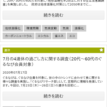
て、20代・30代の400人を対象に「地球温暖化※2防止に対する住生活意識調
査」を実施しました。 政府は地球温暖化対策として2050年までに...
続きを読む
地球温暖化
環境問題
気候変動
気候
温暖化
カーボンニュートラル
エシカル
省エネ
エコ
連休
7月の4連休の過ごし方に関する調査（20代～60代のぐ
るなび会員対象）
2020年07月17日
ぐるなびは、ぐるなび会員を対象に、世の中のトレンドに合わせて食に関する
様々な調査を実施し、「ぐるなびリサーチ部」として、定期的に情報を発信してい
ます。今回は、7月23日（木）～26日（日）の連休を目前に...
続きを読む