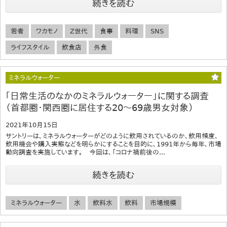
続きを読む
若者
ワカモノ
Z世代
食事
料理
SNS
ライフスタイル
飲食店
外食
ミネラルウォーター
｢日常生活のなかのミネラルウォーター」に関する調査
（首都圏・関西圏に居住する20～69歳男女対象）
2021年10月15日
サントリーは、ミネラルウォーターがどのように飲用されているのか、飲用頻度、
飲用機会や購入実態などを明らかにすることを目的に、1991年から毎年、市場
動向調査を実施しています。 今回は、「コロナ禍前後の...
続きを読む
ミネラルウォーター
水
飲料水
飲料
市場規模