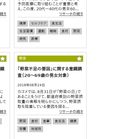
する
予防医療に取り組むことが重要と考
え、この度、20代～40代の男女60...
続き
リサーチの続き
健康
セルフケア
食生活
生活習慣
運動
睡眠
食材
野菜
病気
医療
野菜
意識
「野菜不足の要因」に関する意識調
査（20～69歳の男女対象）
2018年08月24日
に
カゴメでは、8月31日が「野菜の日」で
よ
あることをうけて、都道府県別の野菜摂
して
取量の実態を明らかにしつつ、野菜摂
取を阻害している要因を探る...
続き
リサーチの続き
野菜
食材
食事
食生活
健康
栄養
地域性