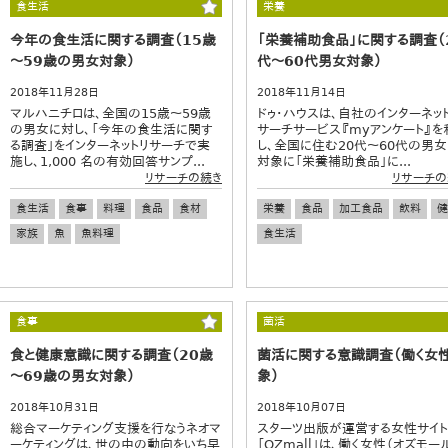
食生活
栄養
今年の食生活に関する調査（15歳
「栄養補助食品」に関する調査（
～59歳の男女対象）
代～60代男女対象）
2018年11月28日
2018年11月14日
マルハニチロは、全国の15歳～59歳
ドゥ・ハウスは、自社のインターネッ
の男女に対し、「今年の食生活に関す
サーチサービス『myアンケート』を
る調査」をインターネットリサーチで実
し、全国に住む20代～60代の男女
施し、1,000 名の有効回答サンプ...
対象に「栄養補助食品」に...
リサーチの続き
リサーチの
食生活
食事
料理
食品
食材
栄養
食品
加工食品
飲料
健
家族
魚
魚料理
食生活
食事
菌活
食と健康意識に関する調査（20歳
菌活に関する意識調査（働く女
～69歳の男女対象）
象）
2018年10月31日
2018年10月07日
総合マーケティング支援を行なうネオマ
スターツ出版が運営する女性サイト
ーケティングは、世の中の動向をいち早
「OZmall」は、働く女性（オズモー