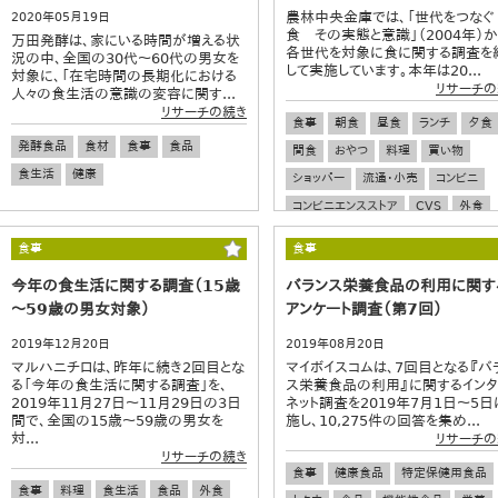
農林中央金庫では、「世代をつなぐ
2020年05月19日
食 その実態と意識」（2004年）か
万田発酵は、家にいる時間が増える状
各世代を対象に食に関する調査を
況の中、全国の30代～60代の男女を
して実施しています。本年は20...
対象に、「在宅時間の長期化における
リサーチの
人々の食生活の意識の変容に関す...
リサーチの続き
食事
朝食
昼食
ランチ
夕食
発酵食品
食材
食事
食品
間食
おやつ
料理
買い物
食生活
健康
ショッパー
流通・小売
コンビニ
コンビニエンスストア
CVS
外食
飲食店
食の安全
健康
栄養
食事
食事
食生活
若者
ワカモノ
今年の食生活に関する調査（15歳
バランス栄養食品の利用に関す
～59歳の男女対象）
アンケート調査（第7回）
2019年12月20日
2019年08月20日
マルハニチロは、昨年に続き2回目とな
マイボイスコムは、7回目となる『バ
る「今年の食生活に関する調査」を、
ス栄養食品の利用』に関するイン
2019年11月27日～11月29日の3日
ネット調査を2019年7月1日～5日
間で、全国の15歳～59歳の男女を
施し、10,275件の回答を集め...
対...
リサーチの
リサーチの続き
食事
健康食品
特定保健用食品
食事
料理
食生活
食品
外食