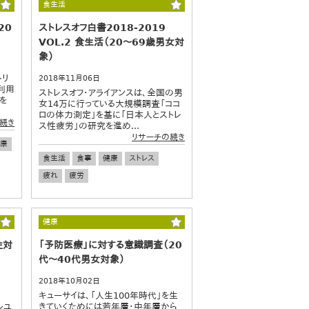
食生活
20
ストレスオフ白書2018-2019
VOL.2 食生活（20～69歳男女対
象）
トリ
2018年11月06日
利用
ストレスオフ・アライアンスは、全国の男
を
女14万に行っている大規模調査「ココ
ロの体力測定」を基に「日本人とストレ
続き
ス性疲労」の研究を進め...
リサーチの続き
康
食生活
食事
健康
ストレス
疲れ
疲労
健康
性対
「予防医療」に対する意識調査（20
代～40代男女対象）
2018年10月02日
キューサイは、「人生100年時代」を生
ルユ
きていくためには若年層・中年層から