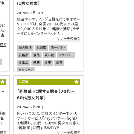
ジネ
代男女対象）
2019年03月13日
総合マーケティング支援を行うネオマー
ケティングは、全国20～60代までの男
のビ
女1,000人を対象に「健康と腸活」をテ
ス/
ーマにしたインターネットリ...
調査
リサーチの続き
続き
腸内環境
乳酸菌
ヨーグルト
乳製品
食品
買い物
ショッパー
事
食生活
健康
食事
栄養
セルフケア
乳酸菌
代～
「乳酸菌」に関する調査（20代～
60代男女対象）
2019年02月20日
首都
ドゥ・ハウスは、自社のインターネットリ
1名
サーチサービス『myアンケートlight』
るア
を利用し、20代～60代の男女を対象に
「乳酸菌」に関するWEBア...
続き
リサーチの続き