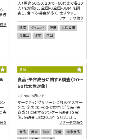
人（男女50:50、20代～60代まで各10
人）を対象に、全国の全国のBMIを調
ら、
査し、食べる機会が多く、太りやす...
継続
リサーチの続き
続き
肥満
ダイエット
健康
生活習慣
食生活
運動
体型
食品
る
食品・美容成分に関する調査（20～
60代女性対象）
2019年08月08日
ラン
マーケティングリサーチ会社のアスマー
ター
クは、全国20～60代女性に「食品・美
に実
容成分に関するアンケート調査」を実
施。※調査日は2019年5月21日...
続き
リサーチの続き
食品
美容
健康
栄養
健康食品