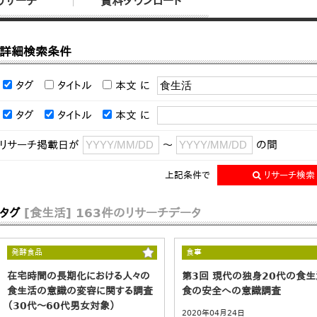
リサーチ
資料ダウンロード
詳細検索条件
タグ
タイトル
本文
に
タグ
タイトル
本文
に
リサーチ掲載日が
～
の間
上記条件で
リサーチ検索
タグ
[食生活]
163件のリサーチデータ
発酵食品
食事
在宅時間の長期化における人々の
第3回 現代の独身20代の食生
食生活の意識の変容に関する調査
食の安全への意識調査
（30代～60代男女対象）
2020年04月24日