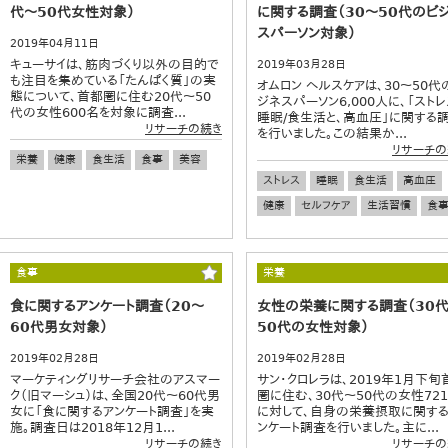
代～50代女性対象）
に関する調査（30～50代のビ
スパーソン対象）
2019年04月11日
キューサイは、筋肉づくり以外の目的で
2019年03月28日
も注目を集めている「たんぱく質」の実
オムロン ヘルスケアは、30～50代
態について、首都圏に住む20代～50
ジネスパーソン6,000人に、「ストレ
代の女性600名を対象に調査...
睡眠/食生活と、高血圧」に関する
リサーチの続き
を行いました。この結果か...
リサーチの
栄養
健康
食生活
食事
美容
ストレス
睡眠
食生活
高血圧
健康
セルフケア
生活習慣
食
食事
栄養
食に関するアンケート調査（20～
女性の栄養に関する調査（30
60代男女対象）
50代の女性対象）
2019年02月28日
2019年02月28日
マーケティングリサーチ会社のアスマー
サン・クロレラは、2019年1月下旬
ク（旧マーシュ）は、全国20代～60代男
圏に住む、30代～50代の女性72
女に「食に関するアンケート調査」を実
に対して、自身の栄養摂取に関す
施。調査日は2018年12月1...
ンケート調査を行いました。主に...
リサーチの続き
リサーチの