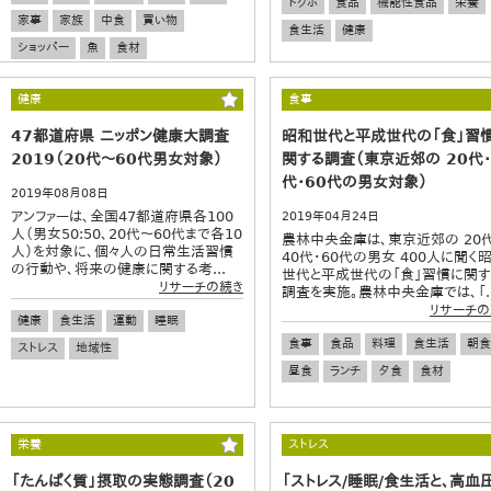
トクホ
食品
機能性食品
栄養
家事
家族
中食
買い物
食生活
健康
ショッパー
魚
食材
健康
食事
47都道府県 ニッポン健康大調査
昭和世代と平成世代の「食」習
2019（20代～60代男女対象）
関する調査（東京近郊の 20代・
代・60代の男女対象）
2019年08月08日
アンファーは、全国47都道府県各100
2019年04月24日
人（男女50:50、20代～60代まで各10
農林中央金庫は、東京近郊の 20代
人）を対象に、個々人の日常生活習慣
40代・60代の男女 400人に聞く
の行動や、将来の健康に関する考...
世代と平成世代の「食」習慣に関す
リサーチの続き
調査を実施。農林中央金庫では、「..
リサーチの
健康
食生活
運動
睡眠
食事
食品
料理
食生活
朝食
ストレス
地域性
昼食
ランチ
夕食
食材
栄養
ストレス
「たんぱく質」摂取の実態調査（20
「ストレス/睡眠/食生活と、高血