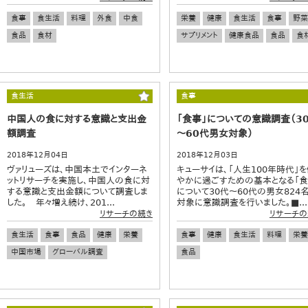
食事
食生活
料理
外食
中食
栄養
健康
食生活
食事
野菜
食品
食材
サプリメント
健康食品
食品
食
食生活
食事
中国人の食に対する意識と支出金
「食事」についての意識調査（3
額調査
～60代男女対象）
2018年12月04日
2018年12月03日
ヴァリューズは、中国本土でインターネ
キューサイは、「人生100年時代」
ットリサーチを実施し、中国人の食に対
やかに過ごすための基本となる「食
する意識と支出金額について調査しま
について30代～60代の男女824
した。 年々増え続け、201...
対象に意識調査を行いました。■...
リサーチの続き
リサーチの
食生活
食事
食品
健康
栄養
食事
健康
食生活
料理
栄養
中国市場
グローバル調査
食品