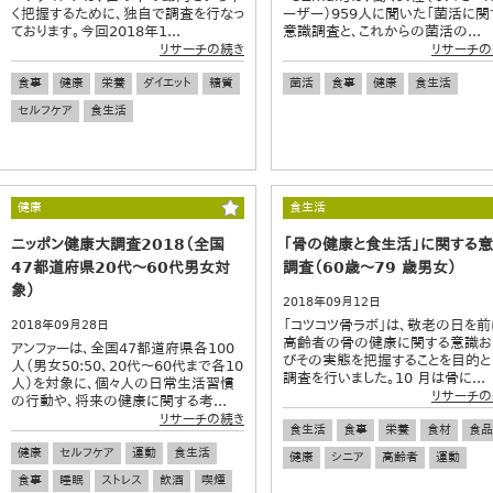
く把握するために、独自で調査を行なっ
ーザー）959人に聞いた「菌活に関
ております。今回2018年1...
意識調査と、これからの菌活の...
リサーチの続き
リサーチの
食事
健康
栄養
ダイエット
糖質
菌活
食事
健康
食生活
セルフケア
食生活
健康
食生活
ニッポン健康大調査2018（全国
「骨の健康と食生活」に関する
47都道府県20代～60代男女対
調査（60歳～79 歳男女）
象）
2018年09月12日
「コツコツ骨ラボ」は、敬老の日を前
2018年09月28日
高齢者の骨の健康に関する意識お
アンファーは、全国47都道府県各100
びその実態を把握することを目的と
人（男女50:50、20代～60代まで各10
調査を行いました。10 月は骨に...
人）を対象に、個々人の日常生活習慣
リサーチの
の行動や、将来の健康に関する考...
リサーチの続き
食生活
食事
栄養
食材
食品
健康
セルフケア
運動
食生活
健康
シニア
高齢者
運動
食事
睡眠
ストレス
飲酒
喫煙