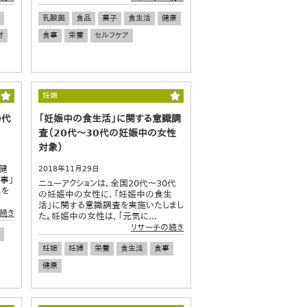
乳酸菌
食品
菓子
食生活
健康
材
食事
栄養
セルフケア
妊娠
0代
「妊娠中の食生活」に関する意識調
査（20代～30代の妊娠中の女性
対象）
を健
2018年11月29日
事」
ニューアクションは、全国20代～30代
名を
の妊娠中の女性に、「妊娠中の食生
活」に関する意識調査を実施いたしまし
続き
た。妊娠中の女性は、「元気に...
リサーチの続き
妊娠
妊婦
栄養
食生活
食事
健康