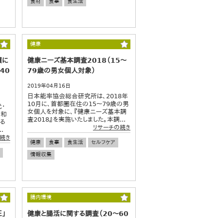
食材
食事
食生活
健康
慣に
健康ニーズ基本調査2018（15～
40
79歳の男女個人対象）
2019年04月16日
日本能率協会総合研究所は、2018年
10月に、首都圏在住の15～79歳の男
・
女個人を対象に、『健康ニーズ基本調
昭和
査2018』を実施いたしました。本調...
る
リサーチの続き
.
続き
健康
食事
食生活
セルフケア
情報収集
腸内環境
圧」
健康と腸活に関する調査（20～60