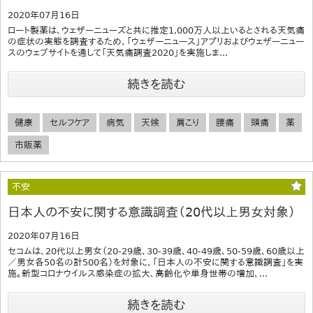
2020年07月16日
ロート製薬は、ウェザーニューズと共に推定1,000万人以上いるとされる天気痛
の症状の実態を調査するため、「ウェザーニュース」アプリおよびウェザーニュー
スのウェブサイトを通して「天気痛調査2020」を実施しま...
続きを読む
健康
セルフケア
病気
天候
肩こり
腰痛
頭痛
薬
市販薬
不安
日本人の不安に関する意識調査（20代以上男女対象）
2020年07月16日
セコムは、20代以上男女（20-29歳、30-39歳、40-49歳、50-59歳、60歳以上
／男女各50名の計500名）を対象に、「日本人の不安に関する意識調査」を実
施。新型コロナウイルス感染症の拡大、高齢化や単身世帯の増加、...
続きを読む