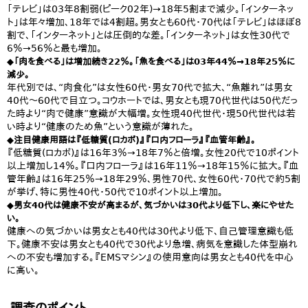
「テレビ」は03年8割弱(ピーク02年)→18年5割まで減少。「インターネッ
ト」は年々増加、18年では4割超。男女とも60代・70代は「テレビ」はほぼ8
割で、「インターネット」とは圧倒的な差。「インターネット」は女性30代で
6％→56％と最も増加。
◆「肉を食べる」は増加続き22％。「魚を食べる」は03年44％→18年25％に
減少。
年代別では、“肉食化”は女性60代・男女70代で拡大、“魚離れ”は男女
40代～60代で目立つ。コウホートでは、男女とも現70代世代は50代だっ
た時より“肉で健康”意識が大幅増。女性現40代世代・現50代世代は若
い時より“健康のため魚”という意識が薄れた。
◆注目健康用語は『低糖質(ロカボ)』『口内フローラ』『血管年齢』。
『低糖質(ロカボ)』は16年3％→18年7％と倍増。女性20代で10ポイント
以上増加し14％。『口内フローラ』は16年11％→18年15％に拡大。『血
管年齢』は16年25％→18年29％、男性70代、女性60代・70代で約5割
が挙げ、特に男性40代・50代で10ポイント以上増加。
◆男女40代は健康不安が高まるが、気づかいは30代より低下し、楽にやせた
い。
健康への気づかいは男女とも40代は30代より低下、自己管理意識も低
下。健康不安は男女とも40代で30代より急増、病気を意識した体型崩れ
への不安も増加する。『EMSマシン』の使用意向は男女とも40代を中心
に高い。
調査のポイント