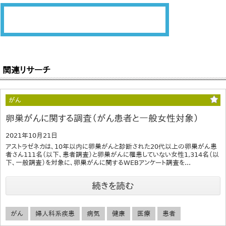
関連リサーチ
がん
卵巣がんに関する調査（がん患者と一般女性対象）
2021年10月21日
アストラゼネカは、10年以内に卵巣がんと診断された20代以上の卵巣がん患
者さん111名（以下、患者調査）と卵巣がんに罹患していない女性1,314名（以
下、一般調査）を対象に、卵巣がんに関するWEBアンケート調査を...
続きを読む
がん
婦人科系疾患
病気
健康
医療
患者