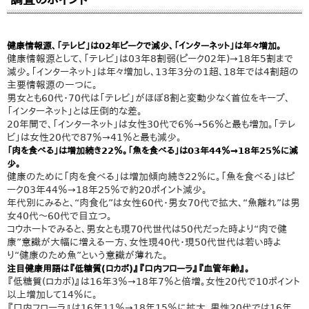
健康情報源、「テレビ」は02年ピークで減少、「インターネット」は年々増加。
健康情報源として、「テレビ」は03年8割弱(ピーク02年)→18年5割まで
減少。「インターネット」は年々増加し、13年3分の1超、18年では4割超の
主要情報源の一つに。
男女とも60代・70代は「テレビ」がほぼ8割と変動少なく首位をキープ、
「インターネット」とは圧倒的な差。
20年間で、「インターネット」は女性30代で6％→56％と最も増加。「テレ
ビ」は女性20代で87％→41％と最も減少。
「肉を食べる」は増加続き22％。「魚を食べる」は03年44％→18年25％に減
少。
健康のために「肉を食べる」は増加傾向続き22％に。「魚を食べる」はピ
ーク03年44％→18年25％で約20ポイント減少。
年代別にみると、“肉食化”は女性60代・男女70代で拡大、“魚離れ”は男
女40代～60代で目立つ。
コウホートでみると、男女とも現70代世代は50代だった時より“肉で健
康”意識が大幅に増える一方、女性現40代・現50代世代は若い時よ
り“健康のため魚”という意識が薄れた。
注目健康用語は『低糖質(ロカボ)』『口内フローラ』『血管年齢』。
『低糖質(ロカボ)』は16年3％→18年7％と倍増。女性20代で10ポイント
以上増加して14％に。
『口内フローラ』は16年11％→18年15％に拡大。男性20代では16年