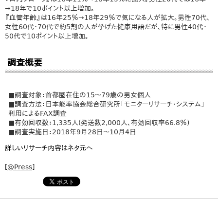
→18年で10ポイント以上増加。
『血管年齢』は16年25％→18年29％で気になる人が拡大。男性70代、
女性60代・70代で約5割の人が挙げた健康用語だが、特に男性40代・
50代で10ポイント以上増加。
調査概要
■調査対象：首都圏在住の15～79歳の男女個人
■調査方法：日本能率協会総合研究所「モニターリサーチ・システム」
利用によるFAX調査
■有効回収数：1,335人(発送数2,000人、有効回収率66.8％)
■調査実施日：2018年9月28日～10月4日
詳しいリサーチ内容はネタ元へ
[
@Press
]