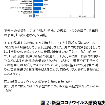
不安への対策として、約9割が「手洗いの徹底、マスクの着用、消毒液
の使用」「3密を避ける」を実施。
不安を解消するために何か対策をしているか【図2】を聞いたところ、
70.5％が「対策をしている」と回答しました。具体的な対策【図3】として
は、「手洗いの徹底、マスクの着用、消毒液の使用（96.9％）」が1位
で、「3密（密閉、密集、密接）の回避（88.1％）」が2位、「計画的な買い
物などによる外出機会の低減（59.4％）」が3位、「通販や在宅サービ
スの利用（30.6％）」が4位になりました。外出を控えながら日常生活
や仕事を継続できる環境を整えることで、感染のリスクを避ける傾向に
あるようです。
図２：新型コロナウイルス感染症対策の有無（ＳＡ）
図３：具体的にどのような新型コロナウイルス感染症対策をしているか
（ＭＡ）