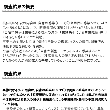
調査結果の概要
具体的な不安の内容は、自身の感染（86.3％）や周囲に感染させてしまう
こと（59.9％）に次いで、｢医療機関の逼迫（41.4％）｣が3位。約3割は
「自宅待機や休業等による収入の減少」｢業績悪化による事業継続・雇用
の不安｣を感じたことが判明。
不安への対策として、約9割が｢手洗いの徹底、マスクの着用、消毒液の
使用｣｢3密を避ける｣を実施。
今後不安を感じることは、｢自身が新型コロナウイルスに感染すること
（83.7％）｣が最も多く、次いで｢感染拡大の第2波の到来（71.8％）｣。い
まだ多くの人が感染拡大を警戒しているということが明らかになった。
調査結果
具体的な不安の内容は、自身の感染（86.3％）や周囲に感染させてしまうこと
（59.9％）に次いで、「医療機関の逼迫（41.4％）」が3位。約3割は「自宅待機
や休業等による収入の減少」「業績悪化による事業継続・雇用の不安」を感じた
ことが判明。
「感染症の拡大（新型コロナウイルス）」に不安を感じている人に、具体