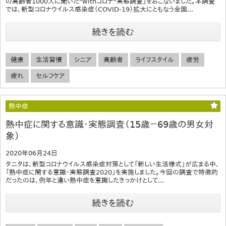
の高齢者1000人に聞いた"withコロナ"実態調査」をおこないました。本調査
では、新型コロナウイルス感染症（COVID-19）拡大にともなう全国...
続きを読む
健康
生活習慣
シニア
高齢者
ライフスタイル
疲労
疲れ
セルフケア
熱中症
熱中症に関する意識・実態調査（15歳－69歳の男女対
象）
2020年06月24日
タニタは、新型コロナウイルス感染症対策として「新しい生活様式」が広まる中、
「熱中症に関する意識・実態調査2020」を実施しました。今回の調査で特徴的
だったのは、例年と違い熱中症を意識したきっかけとして...
続きを読む