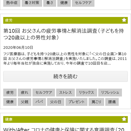
熱中症
暑さ対策
暑さ
健康
セルフケア
疲労
第10回 お父さんの疲労事情と解消法調査（子どもを持
つ20歳以上の男性対象）
2020年06月10日
フジ医療器は、子どもを持つ20歳以上の男性を対象に「＜父の日企画＞第10
回 お父さんの疲労事情と解消法調査」を実施いたしました。この調査は、2011
年より毎年当社が独自に実施しており、今年の調査で10回目を迎...
続きを読む
疲労
疲れ
セルフケア
ストレス
リラックス
リフレッシュ
健康
父親
パパ
父の日
プレゼント
肩こり
腰痛
健康
With/After コロナの健康と保険に関する意識調査（20