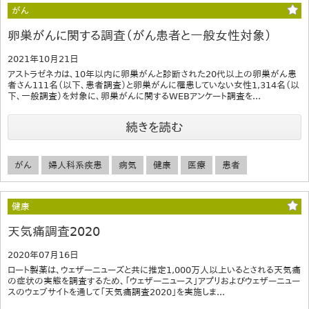
がん
卵巣がんに関する調査（がん患者と一般女性対象）
2021年10月21日
アストラゼネカは、10年以内に卵巣がんと診断された20代以上の卵巣がん患
者さん111名（以下、患者調査）と卵巣がんに罹患していない女性1,314名（以
下、一般調査）を対象に、卵巣がんに関するWEBアンケート調査を...
続きを読む
がん
婦人科系疾患
病気
健康
医療
患者
健康
天気痛調査2020
2020年07月16日
ロート製薬は、ウェザーニューズと共に推定1,000万人以上いるとされる天気痛
の症状の実態を調査するため、「ウェザーニュース」アプリおよびウェザーニュー
スのウェブサイトを通して「天気痛調査2020」を実施しま...