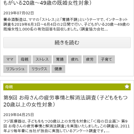
もがいる20歳～49歳の既婚女性対象）
2019年07月02日
養命酒製造は、ママの「ストレス」と「胃腸不調」というテーマで、インターネット
調査を2019年6月3日～6月4日の2日間で行い、子どもがいる20歳～49歳の
既婚女性1,000名の有効回答を回収しました。（調査協力会社...
続きを読む
ママ
母親
ストレス
胃腸
疲れ
疲労
子育て
リフレッシュ
リラックス
健康
母親
第9回 お母さんの疲労事情と解消法調査（子どもをもつ
20歳以上の女性対象）
2019年04月25日
フジ医療器は、子どもをもつ20歳以上の女性を対象に「＜母の日企画＞ 第9
回 お母さんの疲労事情と解消法調査」を実施いたしました。この調査は、2011
年より毎年春に当社が独自に実施しているアンケート調査です。...