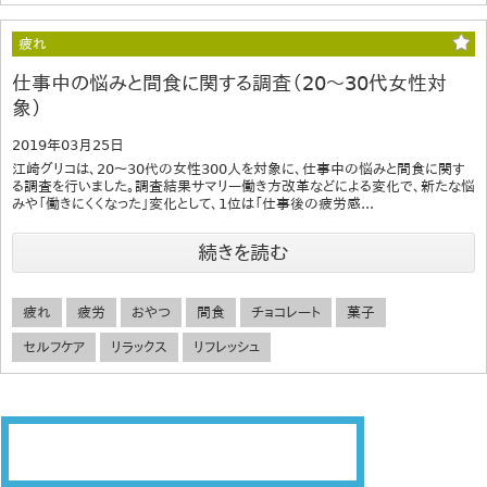
疲れ
仕事中の悩みと間食に関する調査（20～30代女性対
象）
2019年03月25日
江崎グリコは、20～30代の女性300人を対象に、仕事中の悩みと間食に関す
る調査を行いました。調査結果サマリー働き方改革などによる変化で、新たな悩
みや「働きにくくなった」変化として、1位は「仕事後の疲労感...
続きを読む
疲れ
疲労
おやつ
間食
チョコレート
菓子
セルフケア
リラックス
リフレッシュ