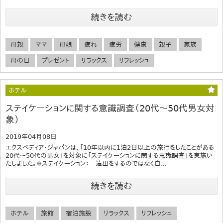
続きを読む
母親
ママ
母娘
疲れ
疲労
健康
親子
家族
母の日
プレゼント
リラックス
リフレッシュ
ホテル
ステイケーションに関する意識調査（20代～50代男女対
象）
2019年04月08日
エクスペディア・ジャパンは、「10年以内に1泊2日以上の旅行をしたことがある
20代～50代の男女」を対象に「ステイケーションに関する意識調査」を実施い
たしました。※ステイケーション： 遠出をするのではなく自...
続きを読む
ホテル
旅館
宿泊施設
リラックス
リフレッシュ