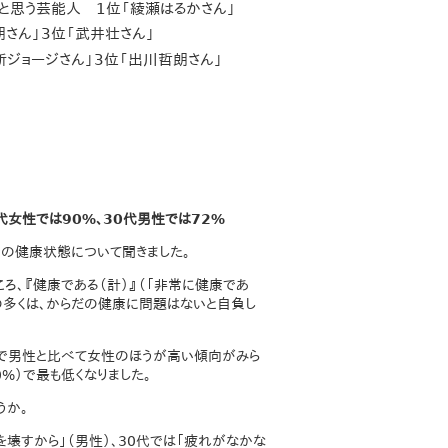
と思う芸能人 1位「綾瀬はるかさん」
さん」3位「武井壮さん」
所ジョージさん」3位「出川哲朗さん」
代女性では90%、30代男性では72%
身の健康状態について聞きました。
ろ、『健康である（計）』（「非常に健康であ
ンの多くは、からだの健康に問題はないと自負し
代で男性と比べて女性のほうが高い傾向がみら
0%）で最も低くなりました。
うか。
を壊すから」（男性）、30代では「疲れがなかな