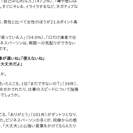
）、「自己中心的な人」（47.2%）、「噂や悪口ば
した。すぐにキレる、イライラするなど、ネガティブな
）は、男性と比べて女性のほうが21.6ポイント高
言っている人」（54.0%）、「口だけ達者で仕
ビジネスパーソンは、周囲への気配りができない
です。
事が遅いね」「使えないね」
「大丈夫だよ」
か。
いたところ、1位「まだできないの？」（34件）、
仕事をせかされたり、仕事のスピードについて指摘
でしょうか。
、「ありがとう」（101件）がダントツとなり、
ました。ビジネスパーソンの多くが、同僚からの感
、「大丈夫」と心強い言葉をかけてもらえたり