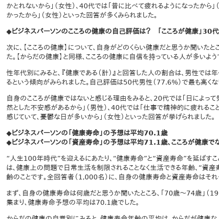
かとれないから」（女性）、40代では「昔に比べて疲れるようになったから」
かったから」（女性）といった回答が多くみられました。
◆ビジネスパーソンのこころの健康の自己評価は？ 「こころが健康」30
次に、【こころの健康】について、自身がどのくらい健康だと思うか聞いたところ
た。【からだの健康】と同様、こころの健康に自信を持っている人が多いよう
性年代別にみると、『健康である（計）』と回答した人の割合は、男性では
るという傾向がみられました。自己評価は50代男性（77.6%）で最も高くなり
自身のこころが健康ではないと感じる理由をみると、20代では「日によって
然とした不安感があるから」（男性）、40代では「仕事で精神的に疲れること
感じていて、憂鬱な日が多いから」（女性）といった回答が挙げられました。
◆ビジネスパーソンの「健康寿命」の予想は平均70.1歳
◆ビジネスパーソンの「資産寿命」の予想は平均71.1歳、こころが健康で
“人生100年時代”を迎えるにあたり、“健康寿命”と“資産寿命”を延ばす
は、健康上の問題で日常生活を制限されることなく生活できる年齢、“資産
齢のことです。全回答者（1,000名）に、自身の健康寿命と資産寿命はそ
まず、自身の健康寿命は何歳だと思うか聞いたところ、「70歳～74歳」（19.2
集まり、健康寿命予想の平均は70.1歳でした。
からだの健康の自覚別にみると、健康寿命年齢の平均は、からだが健康な人