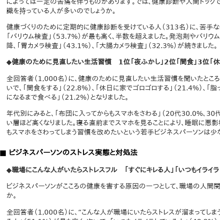
によっては一定の苦痛を伴うものがあります。では、健康診断や人間ドック
識を持っている人が多いのでしょうか。
健康づくりのために定期的に健康診断を受けている人（313名）に、苦手な
「バリウム検査」（53.7%）が最も高く、半数を超えました。発泡剤やバリ
降、「胃カメラ検査」（43.1%）、「大腸カメラ検査」（32.3%）が続きました。
◆健康のために見直したい生活習慣 1位「夜ふかし」2位「間食」3位「
全回答者（1,000名）に、健康のために見直したい生活習慣を聞いたところ、
いで、「間食をする」（22.8%）、「休日に家でゴロゴロする」（21.4%）、「
になるまで食べる」（21.2%）となりました。
年代別にみると、「布団に入ってからもスマホをさわる」（20代30.0%、30代23
い層ほど高くなりました。寝る直前までスマホを見ることにより、睡眠に悪
もスマホをさわってしまう習慣を改めたいという若手ビジネスパーソンは少な
■ ビジネスパーソンのストレス実態と対処法
◆職場にこんな人がいたらストレスフル 「すぐにキレる人」「いつもイライラ
ビジネスパーソンがこころの健康を害する原因の一つとして、職場の人間関
か。
全回答者（1,000名）に、“こんな人が職場にいたらストレスが溜まってしま