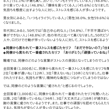
る人」（51.1%）が最も高く、次いで、「いつもイライラしている人」（48.8%
かり言っている人」（46.8%）、「嫌味を言ってくる人」（45.6%）となりま
気持ちを態度に出すような人に対し、ストレスを感じる人が多いようです。
男女別にみると、「いつもイライラしている人」（男性38.0%、女性59.6%
くなりました。
年代別にみると、50代では「自己中心的な人」（54.8%）、「不平不満ばかり
事ができない人」（48.8%）が、他の年代と比べて高くなりました。50代
人や、口だけで行動が伴っていないような人に対して、ストレスを感じるよう
◆同僚から言われて一番ストレスを感じたセリフ 「まだできないの？」「仕
◆同僚から言われて一番癒されたセリフ 「ありがとう」「頑張っているね」
職場では、同僚のどのような言葉がストレスの原因となってしまうのでしょう
全回答者（1,000名）に、同僚から言われて一番ストレスを感じたセリフを聞
2位「仕事が遅いね」（12件）、3位「使えないね」（10件）となりました。
されたりすると、気持ちが焦り、精神的な負担につながってしまうのではない
では、同僚のどのような言葉に“癒された”と感じるのでしょうか。
全回答者（1,000名）に、同僚から言われて一番癒されたセリフを聞いたところ
以降、2位「頑張っているね」（34件）、3位「大丈夫だよ」（18件）が続き
謝の言葉に癒されているようです。また、仕事での頑張りを認めてもらえたり
すると、気持ちが安らぐ人が多いのではないでしょうか。