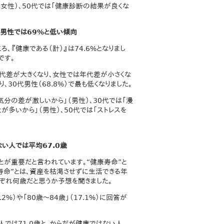
（女性）、50代では「健康診断の結果が良くな
代男性では69%と低い傾向
、『健康である（計）』は74.6%となりまし
です。
年代差が大きくなり、女性では年代差が小さくな
、30代男性（68.8%）で最も低くなりました。
気分の差が激しいから」（男性）、30代では「漫
が多いから」（男性）、50代では「ストレスを
ない人では平均67.0歳
ことが重要だと言われています。“健康寿命”と
寿命”とは、資産を枯渇させずに生活できる年
れぞれ何歳だと思うか予想を聞きました。
%）や「80歳～84歳」（17.1%）に回答が
では71.0歳と、からだが健康ではない人