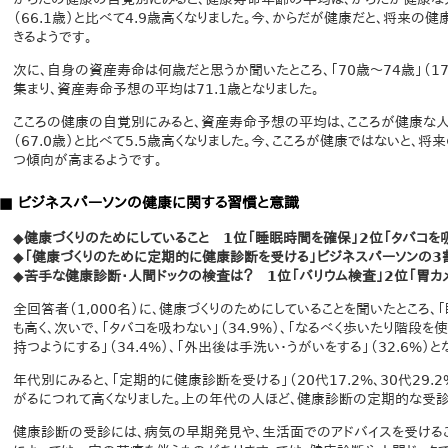
（66.1歳）と比べて4.9歳高くなりました。今、からだが健康だと、将来の
きるようです。
次に、自身の資産寿命は何歳だと思うか聞いたところ、「70歳～74歳」（17.4
集まり、資産寿命予想の平均は71.1歳となりました。
こころの健康の自覚別にみると、資産寿命予想の平均は、こころが健康な人で
（67.0歳）と比べて5.5歳高くなりました。今、こころが健康ではないと、
つ傾向が高まるようです。
■ ビジネスパーソンの健康に関する習慣と意識
◆健康づくりのためにしていること 1位「睡眠時間を確保」2位「タバコを吸
◆「健康づくりのために定期的に健康診断を受ける」ビジネスパーソンの3
◆苦手な健康診断・人間ドックの検査は？ 1位「バリウム検査」2位「胃カ
全回答者（1,000名）に、健康づくりのためにしていることを聞いたところ、「
も高く、次いで、「タバコを吸わない」（34.9%）、「なるべく歩いたり階段を使
持つようにする」（34.4%）、「外出後は手洗い・うがいをする」（32.6%）と
年代別にみると、「定期的に健康診断を受ける」（20代17.2%、30代29.2%
がるにつれて高くなりました。上の年代の人ほど、健康診断の定期的な受診
健康診断の受診には、病気の早期発見や、生活面でのアドバイスを受けるこ