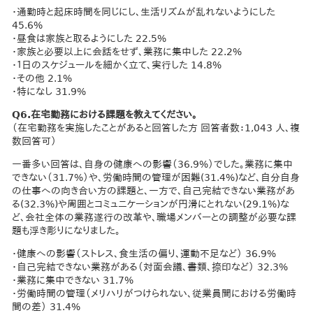
・通勤時と起床時間を同じにし、生活リズムが乱れないようにした
45.6%
・昼食は家族と取るようにした 22.5%
・家族と必要以上に会話をせず、業務に集中した 22.2%
・１日のスケジュールを細かく立て、実行した 14.8%
・その他 2.1%
・特になし 31.9%
Q6.在宅勤務における課題を教えてください。
（在宅勤務を実施したことがあると回答した方 回答者数：1,043 人、複
数回答可）
一番多い回答は、自身の健康への影響（36.9%）でした。業務に集中
できない（31.7%）や、労働時間の管理が困難(31.4%)など、自分自身
の仕事への向き合い方の課題と、一方で、自己完結できない業務があ
る(32.3%)や周囲とコミュニケーションが円滑にとれない(29.1%)な
ど、会社全体の業務遂行の改革や、職場メンバーとの調整が必要な課
題も浮き彫りになりました。
・健康への影響（ストレス、食生活の偏り、運動不足など） 36.9%
・自己完結できない業務がある（対面会議、書類、捺印など） 32.3%
・業務に集中できない 31.7%
・労働時間の管理（メリハリがつけられない、従業員間における労働時
間の差） 31.4%