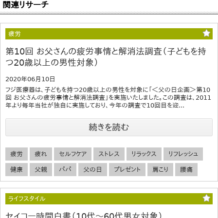
関連リサーチ
疲労
第10回 お父さんの疲労事情と解消法調査（子どもを持
つ20歳以上の男性対象）
2020年06月10日
フジ医療器は、子どもを持つ20歳以上の男性を対象に「＜父の日企画＞第10
回 お父さんの疲労事情と解消法調査」を実施いたしました。この調査は、2011
年より毎年当社が独自に実施しており、今年の調査で10回目を迎...
続きを読む
疲労
疲れ
セルフケア
ストレス
リラックス
リフレッシュ
健康
父親
パパ
父の日
プレゼント
肩こり
腰痛
ライフスタイル
セイコー時間白書（10代～60代男女対象）