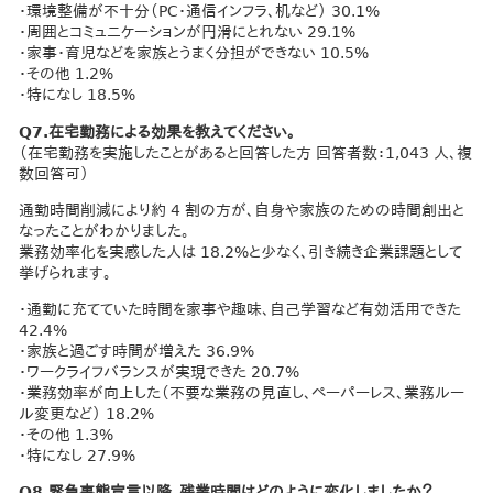
・環境整備が不十分（PC・通信インフラ、机など） 30.1%
・周囲とコミュニケーションが円滑にとれない 29.1%
・家事・育児などを家族とうまく分担ができない 10.5%
・その他 1.2%
・特になし 18.5%
Q7.在宅勤務による効果を教えてください。
（在宅勤務を実施したことがあると回答した方 回答者数：1,043 人、複
数回答可）
通勤時間削減により約 4 割の方が、自身や家族のための時間創出と
なったことがわかりました。
業務効率化を実感した人は 18.2%と少なく、引き続き企業課題として
挙げられます。
・通勤に充てていた時間を家事や趣味、自己学習など有効活用できた
42.4%
・家族と過ごす時間が増えた 36.9%
・ワークライフバランスが実現できた 20.7%
・業務効率が向上した（不要な業務の見直し、ペーパーレス、業務ルー
ル変更など） 18.2%
・その他 1.3%
・特になし 27.9%
Q8.緊急事態宣言以降、残業時間はどのように変化しましたか？