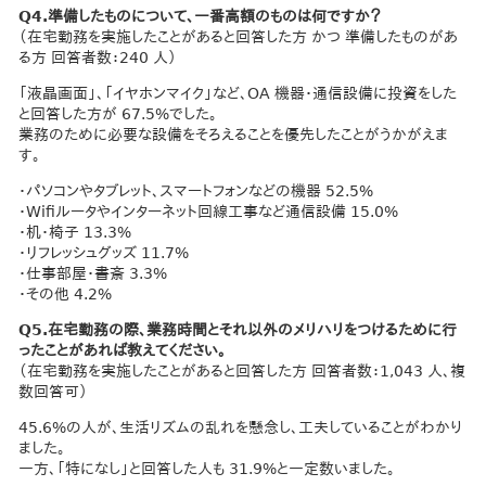
Q4.準備したものについて、一番高額のものは何ですか？
（在宅勤務を実施したことがあると回答した方 かつ 準備したものがあ
る方 回答者数：240 人）
「液晶画面」、「イヤホンマイク」など、OA 機器・通信設備に投資をした
と回答した方が 67.5%でした。
業務のために必要な設備をそろえることを優先したことがうかがえま
す。
・パソコンやタブレット、スマートフォンなどの機器 52.5%
・Wifiルータやインターネット回線工事など通信設備 15.0%
・机・椅子 13.3%
・リフレッシュグッズ 11.7%
・仕事部屋・書斎 3.3%
・その他 4.2%
Q5.在宅勤務の際、業務時間とそれ以外のメリハリをつけるために行
ったことがあれば教えてください。
（在宅勤務を実施したことがあると回答した方 回答者数：1,043 人、複
数回答可）
45.6%の人が、生活リズムの乱れを懸念し、工夫していることがわかり
ました。
一方、「特になし」と回答した人も 31.9%と一定数いました。