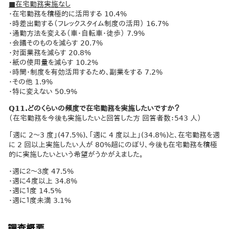
■在宅勤務実施なし
・在宅勤務を積極的に活用する 10.4%
・時差出勤する（フレックスタイム制度の活用） 16.7%
・通勤方法を変える（車・自転車・徒歩） 7.9%
・会議そのものを減らす 20.7%
・対面業務を減らす 20.8%
・紙の使用量を減らす 10.2%
・時間・制度を有効活用するため、副業をする 7.2%
・その他 1.9%
・特に変えない 50.9%
Q11.どのくらいの頻度で在宅勤務を実施したいですか？
（在宅勤務を今後も実施したいと回答した方 回答者数：543 人）
「週に 2～3 度」(47.5%)、「週に 4 度以上」(34.8%)と、在宅勤務を週
に 2 回以上実施したい人が 80%超にのぼり、今後も在宅勤務を積極
的に実施したいという希望がうかがえました。
・週に２～３度 47.5%
・週に４度以上 34.8%
・週に１度 14.5%
・週に１度未満 3.1%
調査概要