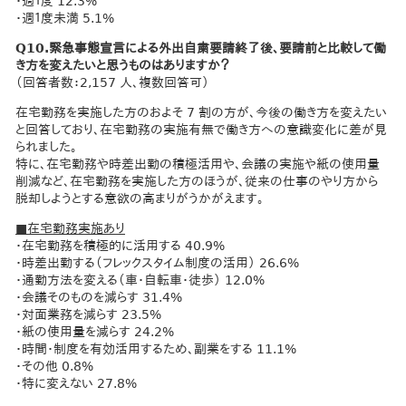
・週１度 12.3%
・週１度未満 5.1%
Q10.緊急事態宣言による外出自粛要請終了後、要請前と比較して働
き方を変えたいと思うものはありますか？
（回答者数：2,157 人、複数回答可）
在宅勤務を実施した方のおよそ 7 割の方が、今後の働き方を変えたい
と回答しており、在宅勤務の実施有無で働き方への意識変化に差が見
られました。
特に、在宅勤務や時差出勤の積極活用や、会議の実施や紙の使用量
削減など、在宅勤務を実施した方のほうが、従来の仕事のやり方から
脱却しようとする意欲の高まりがうかがえます。
■在宅勤務実施あり
・在宅勤務を積極的に活用する 40.9%
・時差出勤する（フレックスタイム制度の活用） 26.6%
・通勤方法を変える（車・自転車・徒歩） 12.0%
・会議そのものを減らす 31.4%
・対面業務を減らす 23.5%
・紙の使用量を減らす 24.2%
・時間・制度を有効活用するため、副業をする 11.1%
・その他 0.8%
・特に変えない 27.8%