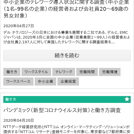
中小企業のテレワーク導入状況に関する調査（中小企業
（1名-99名の企業）の経営者および会社員20～69歳の
男女対象）
2020年04月27日
デル テクノロジーズの日本における事業を展開する二社である、デルと、EMC
ジャパンは、2020年3月に全国の中小企業（従業員数1～99人）の経営者およ
び会社員2,197人に対して実施したテレワークに関する調査結果を...
続きを読む
働き方
ワークスタイル
テレワーク
労働時間
労働環境
ワークスペース
中小企業
企業経営
働き方
パンデミック（新型コロナウイルス対策）と働き方調査
2020年04月20日
ＮＴＴデータ経営研究所とＮＴＴコム オンライン・マーケティング・ソリューションが
提供する「NTTコム リサーチ」登録モニターを対象に、東京都など７都府県に安