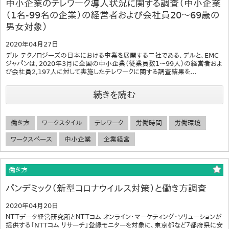
中小企業のテレワーク導入状況に関する調査（中小企業
（1名-99名の企業）の経営者および会社員20～69歳の
男女対象）
2020年04月27日
デル テクノロジーズの日本における事業を展開する二社である、デルと、EMC
ジャパンは、2020年3月に全国の中小企業（従業員数1～99人）の経営者およ
び会社員2,197人に対して実施したテレワークに関する調査結果を...
続きを読む
働き方
ワークスタイル
テレワーク
労働時間
労働環境
ワークスペース
中小企業
企業経営
働き方
パンデミック（新型コロナウイルス対策）と働き方調査
2020年04月20日
ＮＴＴデータ経営研究所とＮＴＴコム オンライン・マーケティング・ソリューションが
提供する「NTTコム リサーチ」登録モニターを対象に、東京都など７都府県に安