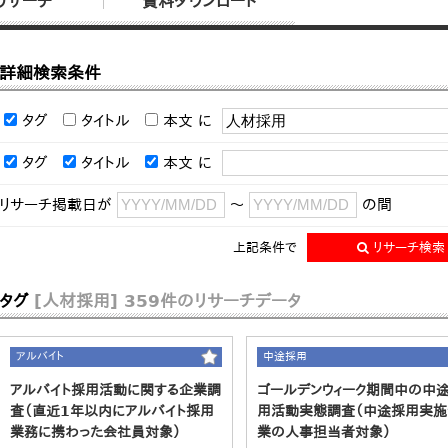
リサーチ
資料ダウンロード
詳細検索条件
タグ
タイトル
本文
に
タグ
タイトル
本文
に
リサーチ掲載日が
～
の間
上記条件で
リサーチ検索
タグ
[人材採用]
359件のリサーチデータ
アルバイト
中途採用
アルバイト採用活動に関する企業調
ゴールデンウィーク期間中の中
査（直近1年以内にアルバイト採用
用活動実態調査（中途採用実施
業務に携わった会社員対象）
業の人事担当者対象）