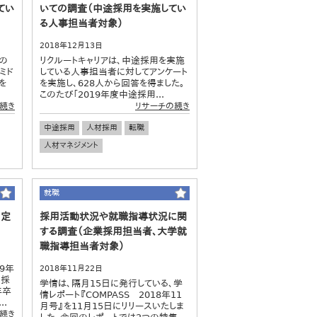
てい
いての調査（中途採用を実施してい
る人事担当者対象）
2018年12月13日
の
リクルートキャリアは、中途採用を実施
ミド
している人事担当者に対してアンケート
を
を実施し、628人から回答を得ました。
このたび「2019年度中途採用...
続き
リサーチの続き
中途採用
人材採用
転職
人材マネジメント
就職
内定
採用活動状況や就職指導状況に関
する調査（企業採用担当者、大学就
職指導担当者対象）
9年
2018年11月22日
の採
学情は、隔月15日に発行している、学
年卒
情レポート『COMPASS 2018年11
.
月号』を11月15日にリリースいたしま
続き