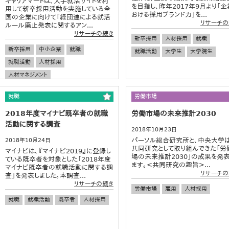
キャリアマートは、大手就活サイトを利
を目指し、昨年2017年9月より「企
用して新卒採用活動を実施している全
おける採用ブランド力」を...
国の企業に向けて「経団連による就活
リサーチの
ルール廃止発表に関するアン...
リサーチの続き
新卒採用
人材採用
就職
新卒採用
中小企業
就職
就職活動
大学生
大学院生
就職活動
人材採用
人材マネジメント
就職
労働市場
2018年度マイナビ既卒者の就職
労働市場の未来推計2030
活動に関する調査
2018年10月23日
パーソル総合研究所と、中央大学は
2018年10月24日
共同研究として取り組んできた「労
マイナビは、『マイナビ2019』に登録し
場の未来推計2030」の成果を発
ている既卒者を対象とした「2018年度
ます。<共同研究の趣旨>...
マイナビ既卒者の就職活動に関する調
リサーチの
査」を発表しました。本調査...
リサーチの続き
労働市場
雇用
人材採用
就職
就職活動
既卒者
人材採用