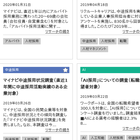
2020年01月31日
2019年04月18日
マイナビは、直近1年以内にアルバイト
リクルートキャリアは、中途採用を
採用業務に携わった20～69歳の会社
している企業人事採用担当者に対
員（会社役員・自営業含む）を対象とし
アンケートを実施し、830名から回
た、「アルバイト採用活動に関す...
得ました。このたび「2019年...
リサーチの続き
リサーチの
アルバイト
人材採用
中途採用
人材採用
転職
人材マネジメント
中途採用
AI
マイナビ中途採用状況調査（直近1
「AI採用」についての調査（転
年間に中途採用活動実績のある企
望者対象）
業対象）
2019年03月22日
ワークポートは、全国の転職希望者
2019年03月26日
300人を対象に、【AI採用】につい
マイナビは、全国の民間企業等を対象
ンケート調査を行いました。調査結
に、中途採用状況とその傾向を調査し
■AIによる選考の経験者は2.3
た「マイナビ中途採用状況調査」を発
8...
表しました。なお、本調査は今...
リサーチの
リサーチの続き
AI
人工知能
人材採用
中途採
中途採用
人材採用
転職