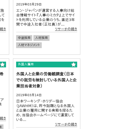
2019年03月29日
実施
エン・ジャパンが運営する人事向け総
して
合情報サイト『人事のミカタ』上でサイ
答を
トを利用している企業のうち、直近3年
間で中途入社者（正社員）が...
続き
リサーチの続き
中途採用
人材採用
人材マネジメント
外国人雇用
職希
外国人と企業の労働観調査（日本
での就労を検討している外国人と企
業担当者対象）
2019年03月14日
てア
日本ワーキング・ホリデー協会
果
（JAWHM）は、昨今話題となる外国人
%
と企業の雇用に関する実態を探るた
め、当協会ホームページにて運営して
続き
いる...
リサーチの続き
用