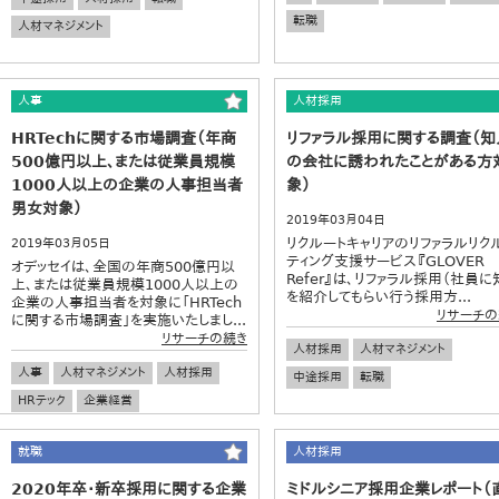
転職
人材マネジメント
人事
人材採用
HRTechに関する市場調査（年商
リファラル採用に関する調査（知
500億円以上、または従業員規模
の会社に誘われたことがある方
1000人以上の企業の人事担当者
象）
男女対象）
2019年03月04日
リクルートキャリアのリファラルリク
2019年03月05日
ティング支援サービス『GLOVER
オデッセイは、全国の年商500億円以
Refer』は、リファラル採用（社員に
上、または従業員規模1000人以上の
を紹介してもらい行う採用方...
企業の人事担当者を対象に「HRTech
リサーチの
に関する市場調査」を実施いたしまし...
リサーチの続き
人材採用
人材マネジメント
人事
人材マネジメント
人材採用
中途採用
転職
HRテック
企業経営
就職
人材採用
2020年卒・新卒採用に関する企業
ミドルシニア採用企業レポート（