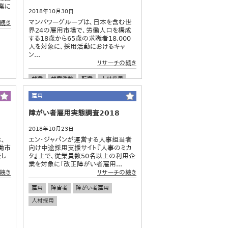
業に
2018年10月30日
マンパワーグループは、日本を含む世
続き
界24の雇用市場で、労働人口を構成
する18歳から65歳の求職者18,000
人を対象に、採用活動におけるキャ
ン...
リサーチの続き
就職
就職活動
転職
人材採用
新卒採用
中途採用
グローバル調査
雇用
障がい者雇用実態調査2018
2018年10月23日
、
エン・ジャパンが運営する人事担当者
働市
向け中途採用支援サイト『人事のミカ
表し
タ』上で、従業員数50名以上の利用企
業を対象に「改正障がい者雇用...
続き
リサーチの続き
雇用
障害者
障がい者雇用
人材採用