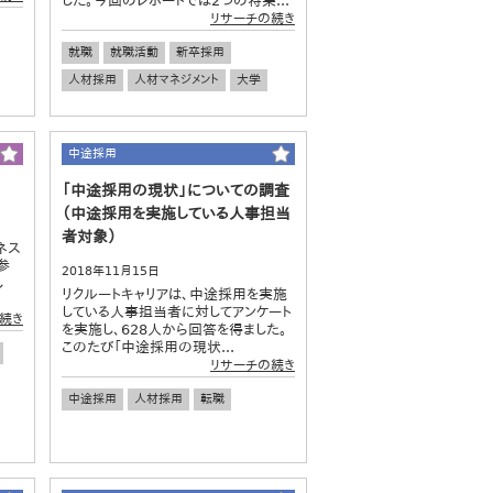
した。今回のレポートでは2つの特集...
リサーチの続き
就職
就職活動
新卒採用
人材採用
人材マネジメント
大学
中途採用
「中途採用の現状」についての調査
（中途採用を実施している人事担当
者対象）
ネス
参
2018年11月15日
し
リクルートキャリアは、中途採用を実施
.
している人事担当者に対してアンケート
続き
を実施し、628人から回答を得ました。
このたび「中途採用の現状...
リサーチの続き
中途採用
人材採用
転職