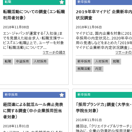
転職
新卒採用
転職活動についての調査（エン転職
2019年卒マイナビ 企業新卒
利用者対象）
状況調査
2018年11月08日
2018年11月06日
エン・ジャパンが運営する「入社後」ま
マイナビは、国内企業を対象に201
でを見据えた総合求人・転職支援サー
卒採用の内定状況と、2020年卒
ビス『エン転職』上で、ユーザーを対象
用の見通しなどをまとめた「2019
に「転職活動」についてア...
マイナビ企業新卒内定状況調査」..
リサーチの続き
リサーチの
転職
中途採用
人材採用
新卒採用
人材採用
就職
就職活動
内定
新卒採用
新卒採用
経団連による就活ルール廃止発表
「採用ブランド力」調査（大学生
に関する調査（中小企業採用担当
学院生対象）
者対象）
2018年11月01日
揚羽は、「クリエイティブ＆リサーチ」
2018年11月01日
強みに、企業の効果的な採用活動