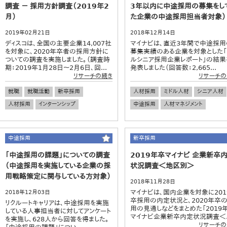
調査 － 採用方針調査（2019年2
3年以内に中途採用の募集をし
月）
た企業の中途採用担当者対象）
2019年02月21日
2018年12月14日
ディスコは、全国の主要企業14,007社
マイナビは、直近3年間で中途採用
を対象に、2020年卒者の採用方針に
募集実績のある企業を対象とした「
ついての調査を実施しました。（調査時
ルシニア採用企業レポート」の結果
期：2019年1月28日～2月6日、回...
発表しました（回答数：2,665...
リサーチの続き
リサーチの
就職
就職活動
新卒採用
人材採用
ミドル人材
シニア人材
人材採用
インターンシップ
中途採用
人材マネジメント
中途採用
新卒採用
「中途採用の課題」についての調査
2019年卒マイナビ 企業新卒
（中途採用を実施している企業の採
状況調査＜地区別＞
用戦略策定に関与している方対象）
2018年11月28日
マイナビは、国内企業を対象に201
2018年12月03日
卒採用の内定状況と、2020年卒
リクルートキャリアは、中途採用を実施
用の見通しなどをまとめた「2019
している人事担当者に対してアンケート
マイナビ企業新卒内定状況調査＜..
を実施し、628人から回答を得ました。
リサーチの