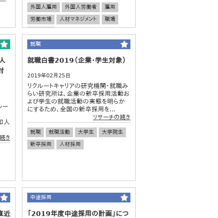
外国人雇用
外国人労働者
雇用
労働市場
人材マネジメント
職場
人材採用
就職
人
就職白書2019（企業・学生対象）
対
2019年02月25日
リクルートキャリアの研究機関・就職み
らい研究所は、企業の新卒採用活動お
よび学生の就職活動の実態を明らか
ルー
にするため、全国の新卒採用を...
リサーチの続き
知人
就職
就職活動
大学生
大学院生
続き
新卒採用
人材採用
中途採用
直近
「2019年度中途採用の計画」につ