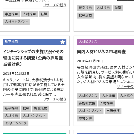
「中途採用の課題」につい...
リサーチの続き
新卒採用
人材採用
就職
中途採用
人材採用
転職
就職活動
人材マネジメント
新卒採用
人材ビジネス
インターンシップの実施状況やその
国内人材ビジネス市場調査
理由に関する調査（企業の採用担
2018年11月20日
当者対象）
矢野経済研究所は、国内人材ビジ
市場を調査し、サービス別の動向、
2018年11月22日
入企業動向、将来展望を明らかに
キャリアマートは、大手就活サイトを利
た。＜人材ビジネス市場とは＞本..
用して新卒採用活動を実施している全
リサーチの
国の企業に向けて「経団連による就活
ルール廃止発表(10/9)に関す...
人材ビジネス
人材派遣
人材紹介
リサーチの続き
再就職支援
人材採用
新卒採用
就職
就職活動
人材マネジメント
市場規模
人材採用
人材マネジメント
市場予測
インターンシップ