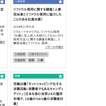
人材採用
内定
リファラル採用に関する調査（人事
担当者とリファラル採用に協力した
ことのある社員対象）
9年
2018年11月01日
の採
リクルートキャリアは、リファラル採用
年卒
（社員に友人知人を紹介してもらい行う
.
採用方法）に関する調査を実施し、人
続き
事担当者とリファラル 採用...
リサーチの続き
人材採用
人材マネジメント
中途採用
転職
人事
就職
・大
労働白書「ネットショッピング化する
求職活動：消費者でもあるキャンディ
デイト」（日本を含む世界24の雇用
市場で、18歳から65歳の求職者対
を
象）
支援