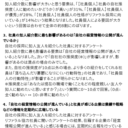
知人紹介数に影響が大きいと思う要素は、「【社員個人】社員の自社推
奨度（人に勧めたいかどうか）が高い」が31%、「【社員個人】社員個人
が優秀」が28%、「【社員個人】社員個人の性格がリファラル採用に向
いている」が14%という結果となりました。社員個人による要因が大き
いという回答は合わせて全体の約8割にのぼります。
3. 社員の知人紹介数に最も影響があるのは「自社の経営情報の公開が進ん
でいるか」
自社の採用に知人友人を紹介した社員に対するアンケート
知人紹介数に最も影響ある要素は「自社の経営情報の公開が進んで
いる」となりました。次いで「自社社の推奨度(※)」が影響しますが、影
響があるのは満点の場合のみでした。
また、自社の推奨度が10点以外の場合、より多くの紹介をしてくれる社
員は「落ち込んだり憂鬱になりにくい行動特性」の社員であり、「社員個
人の行動特性」が影響することが明らかになりました。
※推奨度とは「あなたは現在の職場で働くことをどの程度親しい友人や
知人に勧めたいと思いますか？」という質問に0〜10点で回答。（0点：
全く勧めない ↔ 10：非常に勧めたい）
4. 「自社の経営情報の公開が進んでいる」と社員が感じる企業は業績や戦略
などの情報を定期的に広報している
自社の採用に知人友人を紹介した社員に対するアンケート
リファラル協力社員に聞いたアンケートの結果、在籍する企業の「経営
情報公開が進んでいる」と感じる場合には、定期的に広報を行っている