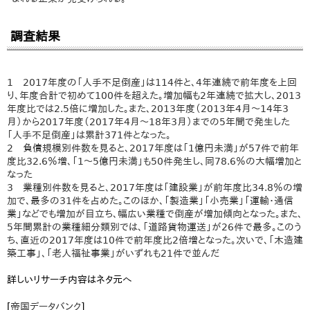
調査結果
1 2017年度の「人手不足倒産」は114件と、4年連続で前年度を上回
り、年度合計で初めて100件を超えた。増加幅も2年連続で拡大し、2013
年度比では2.5倍に増加した。また、2013年度（2013年4月～14年3
月）から2017年度（2017年4月～18年3月）までの5年間で発生した
「人手不足倒産」は累計371件となった。
2 負債規模別件数を見ると、2017年度は「1億円未満」が57件で前年
度比32.6％増、「1～5億円未満」も50件発生し、同78.6％の大幅増加と
なった
3 業種別件数を見ると、2017年度は「建設業」が前年度比34.8％の増
加で、最多の31件を占めた。このほか、「製造業」「小売業」「運輸・通信
業」などでも増加が目立ち、幅広い業種で倒産が増加傾向となった。また、
5年間累計の業種細分類別では、「道路貨物運送」が26件で最多。このう
ち、直近の2017年度は10件で前年度比2倍増となった。次いで、「木造建
築工事」、「老人福祉事業」がいずれも21件で並んだ
詳しいリサーチ内容はネタ元へ
[
帝国データバンク
]