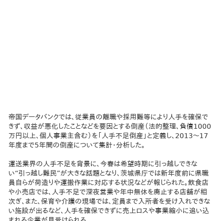
帝国データバンクでは、従業員の離職や採用難等により人手を確保で
きず、収益が悪化したことなどを要因とする倒産（法的整理、負債1000
万円以上、個人事業主含む）を「人手不足倒産」と定義し、2013～17
年度まで5年間の倒産について集計・分析した。
運送業界の人手不足を背景に、今春は希望時期に引っ越しできな
い“引っ越し難民”が大きな話題となり、茨城県庁では新年度前に県職
員自らが荷造りや運搬作業に対応する状況などが報じられた。飲食店
や小売店では、人手不足で深夜営業や年中無休を廃止する店舗が相
次ぎ、また、保育や介護の現場では、定員まで入所者を受け入れできな
い施設が出るなど、人手を確保できずに売上ロスや事業縮小に追い込
まれる企業が見受けられる。