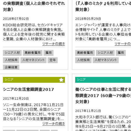
の実態調査（個人と企業のそれぞれ
（『人事のミカタ 』を利用してい
対象）
業対象）
2018年07月02日
2018年05月29日
KDDI総合研究所は、セカンドキャリア
エン・ジャパンが運営する人事向け
を巡る個人と企業の実態調査を実施。
合情報サイト『 人事のミカタ 』上で
個人による定年後の就労に関する実態
トを利用している企業の人事担当
と意識、企業の人材確保におけ...
対象に「高齢者雇用」につ...
リサーチの続き
リサーチの
シニア人材
高齢者雇用
雇用
高齢者雇用
シニア人材
雇用
人材採用
人材マネジメント
定年
人材採用
人材マネジメント
企業経営
シニア
シニア
シニアの生活意識調査2017
働くシニアの仕事と生活に関す
態調査2017 (60歳〜79歳の
2017年12月20日
女対象)
ソニー生命保険は、2017年11月21日
～11月22日の2日間、全国のシニア
2017年11月21日
（50～79歳）の男女に対し、今年で5回
大和ネクスト銀行は、働くシニアの
目となる「シニアの生活意識調査」を...
業実態と生活実態”を探るため、20
リサーチの続き
年9月25日～9月27日の3日間、