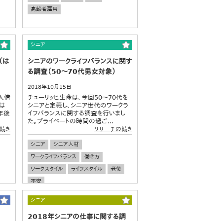
高齢者雇用
シニア
（は
シニアのワークライフバランスに関す
る調査（50～70代男女対象）
2018年10月15日
人情
チューリッヒ生命は、今回50～70代を
は
シニアと定義し、シニア世代のワークラ
年後
イフバランスに関する調査を行いまし
た。プライベートの時間の過ご...
続き
リサーチの続き
シニア
シニア人材
ワークライフバランス
働き方
ワークスタイル
ライフスタイル
老後
不安
シニア
2018年シニアの仕事に関する調