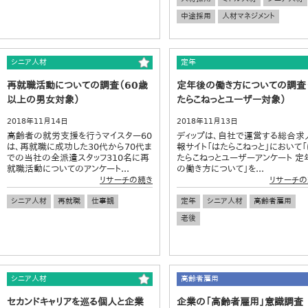
中途採用
人材マネジメント
シニア人材
定年
再就職活動についての調査（60歳
定年後の働き方についての調査
以上の男女対象）
たらこねっとユーザー対象）
2018年11月14日
2018年11月13日
高齢者の就労支援を行うマイスター60
ディップは、自社で運営する総合求
は、再就職に成功した30代から70代ま
報サイト「はたらこねっと」において「
での当社の全派遣スタッフ310名に再
たらこねっとユーザーアンケート 定
就職活動についてのアンケート...
の働き方について」を...
リサーチの続き
リサーチの
シニア人材
再就職
仕事観
定年
シニア人材
高齢者雇用
老後
シニア人材
高齢者雇用
セカンドキャリアを巡る個人と企業
企業の「高齢者雇用」意識調査