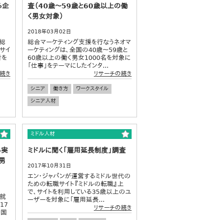
る企
査（40歳～59歳と60歳以上の働
く男女対象）
2018年03月02日
総
総合マーケティング支援を行なうネオマ
サイ
ーケティングは、全国の40歳～59歳と
者を
60歳以上の働く男女1000名を対象に
「仕事」をテーマにしたインタ...
続き
リサーチの続き
シニア
働き方
ワークスタイル
シニア人材
ミドル人材
る実
ミドルに聞く「雇用延長制度」調査
男
2017年10月31日
エン・ジャパンが運営するミドル世代の
ための転職サイト『ミドルの転職』上
で、サイトを利用している35歳以上のユ
“就
ーザーを対象に「雇用延長...
17
リサーチの続き
全国