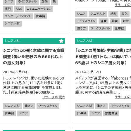
の働くシニア（60歳～79歳）の男女.
シニア
ライフスタイル
趣味
孫
リサーチの
家族
SNS
コミュニケーション
シニア
シニア人材
給料
収入
エンターテインメント
仕事観
ライフスタイル
消費
貯蓄
貯金
シニア人材
働き方
ワークスタイル
仕事観
シニア人材
シニア人材
シニア世代の働く意欲に関する意識
「シニアの労働観・労働実態」に
調査（働いた経験のある60代以上
る調査③（週1日以上は働いてい
の男女対象）
65歳以上のシニア男女対象）
2017年09月14日
2017年09月12日
トラストバンクは、働いた経験のある60
メイテックが運営する、「fabcross f
代以上の男女1,111名を対象に「働く
エンジニア」は、65歳以上の男女20
意欲に関する意識調査」を実施しまし
人を対象に、「シニアの労働観・労
た。【調査結果概要】◆60歳以...
態」に関する調査を実施し...
リサーチの続き
リサーチの
シニア人材
働き方
ワークスタイル
シニア人材
働き方
ワークスタイル
仕事観
シニア
仕事観
シニア
労働環境