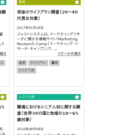
老後
意識
老後のライフプラン調査（20～40
代男女対象）
2017年01月18日
管
ジャストシステムは、マーケティングリサ
。
ーチに関する情報サイト「Marketing
もう
Research Camp（マーケティング・リ
サーチ・キャンプ）」で、...
続き
リサーチの続き
パス
老後
ライフプラン
雇用
シニア人材
シニア人材
65
職場におけるシニア人材に関する調
査（世界34の国と地域の18～65
歳対象）
月
2016年08月08日
らみ