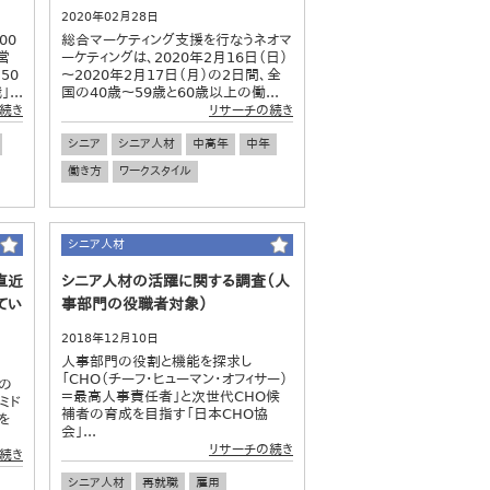
2020年02月28日
00
総合マーケティング支援を行なうネオマ
営
ーケティングは、2020年2月16日（日）
50
～2020年2月17日（月）の2日間、全
...
国の40歳～59歳と60歳以上の働...
続き
リサーチの続き
シニア
シニア人材
中高年
中年
働き方
ワークスタイル
シニア人材
直近
シニア人材の活躍に関する調査（人
てい
事部門の役職者対象）
2018年12月10日
人事部門の役割と機能を探求し
「CHO（チーフ･ヒューマン･オフィサー）
の
＝最高人事責任者」と次世代CHO候
ミド
補者の育成を目指す「日本CHO協
を
会」...
リサーチの続き
続き
シニア人材
再就職
雇用