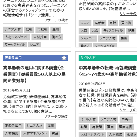
ジーニアスは、シニア世代の就職活動
た我が国の高齢者のすがたについ
における意識調査を行った。ジーニアス
取りまとめました。【調査結果...
の運営するアクティブシニアのための
リサーチの
転職情報サイト「シニア活用....
リサーチの続き
シニア
高齢者
家計
買い物
シニア人材
転職
再就職
雇用
人口
お金
ライフスタイル
健康
人材マネジメント
人材採用
働き方
ショッパー
シニア人材
雇用
ワークスタイル
シニア
働き方
ワークスタイル
高齢者雇用
ミドル人材
高年齢者の雇用に関する調査（企
中高年齢者の転職・再就職調査
業調査）【従業員数50人以上の民
（45～74歳の中高年齢者対象
間企業対象】
2016年04月08日
労働政策研究・研修機構は、中高
2016年05月31日
者の転職・再就職調査を実施。【研
労働政策研究・研修機構は、高年齢者
の目的】急速な高齢化の中で、働
の雇用に関する調査（企業調査）を実
欲と能力のある高齢者がその能...
施。【研究の目的】我が国は、人口減少
リサーチの
社会を迎えており、働く意欲...
リサーチの続き
ミドル人材
シニア人材
中高年
高齢者雇用
シニア人材
雇用
転職
再就職
雇用
雇用延長
人材採用
人材マネジメント
賃金
人材マネジメント
人材採用
働き方