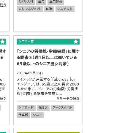
..
ミドル人材
雇用
雇用延長
続き
人材マネジメント
転職
シニア人材
シニア人材
関す
「シニアの労働観・労働実態」に関す
る
る調査②（週1日以上は働いている
65歳以上のシニア男女対象）
2017年09月05日
or
メイテックが運営する「fabcross for
00
エンジニア」は、65歳以上の男女2000
働実
人を対象に、「シニアの労働観・労働実
態」に関する調査を実施し...
続き
リサーチの続き
シニア人材
働き方
ワークスタイル
仕事観
シニア