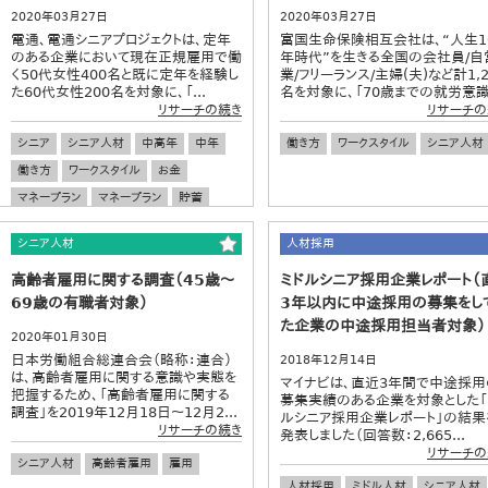
2020年03月27日
2020年03月27日
電通、電通シニアプロジェクトは、定年
富国生命保険相互会社は、“人生1
のある企業において現在正規雇用で働
年時代”を生きる全国の会社員/自
く50代女性400名と既に定年を経験し
業/フリーランス/主婦(夫)など計1,2
た60代女性200名を対象に、「...
名を対象に、「70歳までの就労意識」
リサーチの続き
リサーチの
シニア
シニア人材
中高年
中年
働き方
ワークスタイル
シニア人材
働き方
ワークスタイル
お金
マネープラン
マネープラン
貯蓄
貯金
定年
老後
退職金
シニア人材
人材採用
ダイバーシティ
女性のキャリア
高齢者雇用に関する調査（45歳～
ミドルシニア採用企業レポート（
ワーキングウーマン
有職女性
69歳の有職者対象）
3年以内に中途採用の募集をし
た企業の中途採用担当者対象）
2020年01月30日
日本労働組合総連合会（略称：連合）
2018年12月14日
は、高齢者雇用に関する意識や実態を
マイナビは、直近3年間で中途採用
把握するため、「高齢者雇用に関する
募集実績のある企業を対象とした「
調査」を2019年12月18日～12月2...
ルシニア採用企業レポート」の結果
リサーチの続き
発表しました（回答数：2,665...
リサーチの
シニア人材
高齢者雇用
雇用
人材採用
ミドル人材
シニア人材