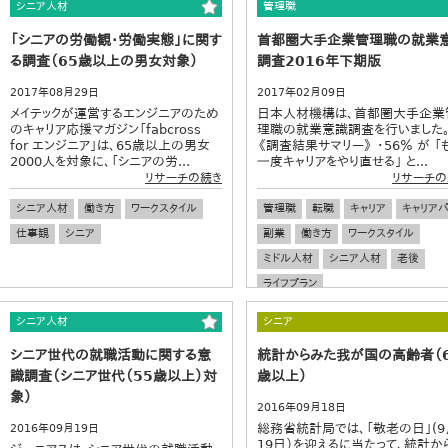
シニア人材
管理職
「シニアの労働観・労働実態」に関す
首都圏大手企業管理職の就業
る調査（65歳以上の男女対象）
調査2016年下期版
2017年08月29日
2017年02月09日
メイテックが運営するエンジニアのため
日本人材機構は、首都圏大手企業
のキャリア応援マガジン「fabcross
理職の就業意識調査を行いました
for エンジニア」は、65歳以上の男女
《調査結果サマリー》 ・56％ が 「
2000人を対象に、「シニアの労...
⼀度キャリアをやり直せる」 と...
リサーチの続き
リサーチの
シニア人材
働き方
ワークスタイル
管理職
転職
キャリア
キャリア
仕事観
シニア
副業
働き方
ワークスタイル
ミドル人材
シニア人材
老後
ライフプラン
シニア人材
シニア
シニア世代の就職活動に関する意
統計からみた我が国の高齢者（
識調査（シニア世代（55歳以上）対
歳以上）
象）
2016年09月18日
総務省統計局では、「敬老の日」(9
2016年09月19日
19日）を迎えるに当たって、統計か