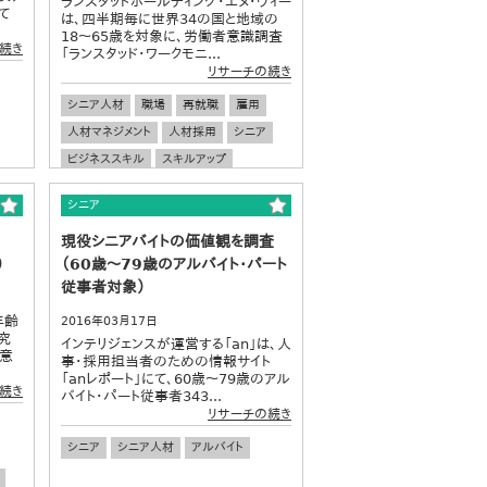
ランスタッドホールディング・エヌ・ヴィー
て
は、四半期毎に世界34の国と地域の
18～65歳を対象に、労働者意識調査
続き
「ランスタッド・ワークモニ...
リサーチの続き
シニア人材
職場
再就職
雇用
人材マネジメント
人材採用
シニア
ビジネススキル
スキルアップ
シニア
現役シニアバイトの価値観を調査
）
（60歳～79歳のアルバイト・パート
従事者対象）
年齢
2016年03月17日
究
インテリジェンスが運営する「an」は、人
く意
事・採用担当者のための情報サイト
「anレポート」にて、60歳～79歳のアル
続き
バイト・パート従事者343...
リサーチの続き
シニア
シニア人材
アルバイト