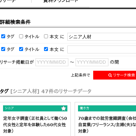
リサーチ
資料ダウンロード
詳細検索条件
タグ
タイトル
本文
に
タグ
タイトル
本文
に
リサーチ掲載日が
～
の間
上記条件で
リサーチ検索
タグ
[シニア人材]
47件のリサーチデータ
シニア
働き方
定年女子調査（正社員として働く50
70歳までの就労意識調査（会社
代女性と定年を体験した60代女性
自営業/フリーランス/主婦(夫)
対象）
対象）