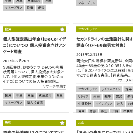
年金
資産
資産運用
お金
マネープラン
マネープラン
投資
老後
投資
セカンドライフ
個人型確定拠出年金（iDeCo：イデ
セカンドライフの生活設計に関
コ）についての 個人投資家向けアン
調査（40～69歳男女対象）
ケート調査
2015年12月15日
明治安田生活福祉研究所は、全国
2017年07月26日
40歳～69歳の男女10,351人を
SBI証券は、お客さまのiDeCoの利用
に、「セカンドライフの生活設計」を
状況等について、個人投資家を対象と
マとする調査を実施。【調査結果...
して、「個人型確定拠出年金（iDeCo：
リサーチの
イデコ）についての個人投資家向...
リサーチの続き
セカンドライフ
ライフスタイル
定年
投資
年金
資産
資産運用
お金
リタイア
夫婦
親子
家族
老
マネープラン
個人投資家
生涯設計
ライフプラン
収入
お
資産
貯蓄
終活
介護
中高年
中年
シニア
老後
お金
将来の経済的リスクについてアンケ
「お金」の先生になってほしい人