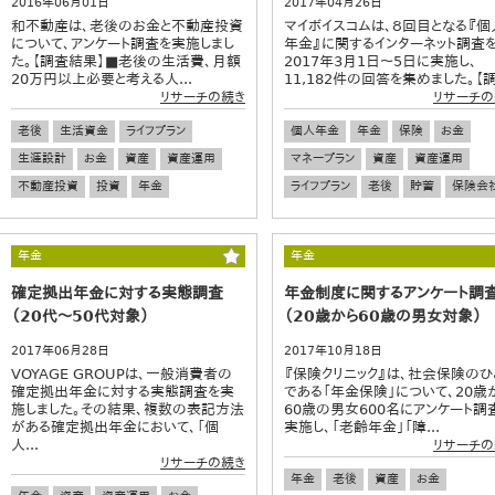
2016年06月01日
2017年04月26日
和不動産は、老後のお金と不動産投資
マイボイスコムは、８回目となる『個
について、アンケート調査を実施しまし
年金』に関するインターネット調査
た。【調査結果】■老後の生活費、月額
2017年3月1日～5日に実施し、
20万円以上必要と考える人...
11,182件の回答を集めました。【調.
リサーチの続き
リサーチの
老後
生活資金
ライフプラン
個人年金
年金
保険
お金
生涯設計
お金
資産
資産運用
マネープラン
資産
資産運用
不動産投資
投資
年金
ライフプラン
老後
貯蓄
保険会
年金
年金
確定拠出年金に対する実態調査
年金制度に関するアンケート調
（20代～50代対象）
（20歳から60歳の男女対象）
2017年06月28日
2017年10月18日
VOYAGE GROUPは、一般消費者の
『保険クリニック』は、社会保険のひ
確定拠出年金に対する実態調査を実
である「年金保険」について、20歳
施しました。その結果、複数の表記方法
60歳の男女600名にアンケート調
がある確定拠出年金において、「個
実施し、「老齢年金」「障...
人...
リサーチの
リサーチの続き
年金
老後
資産
お金