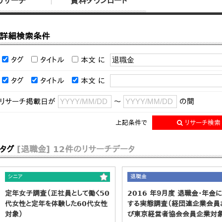
リサーチ
資料ダウンロード
詳細検索条件
タグ
タイトル
本文
に
タグ
タイトル
本文
に
リサーチ掲載日が
～
の間
上記条件で
リサーチ検索
タグ
[退職金]
12件のリサーチデータ
シニア
退職金
定年女子調査（正社員として働く50
2016 年９月度 退職金・年金
代女性と定年を体験した60代女性
する実態調査（経団連企業会員
対象）
び東京経営者協会会員企業対象