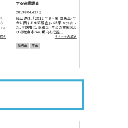
する実態調査
2013年04月27日
刊行
経団連は、「2012 年９月度 退職金・年
方
金に関する実態調査」の結果 を公表し
行っ
た。本調査は、退職金・年金の実態およ
び退職金水準の動向を把握...
続き
リサーチの続き
退職金
年金