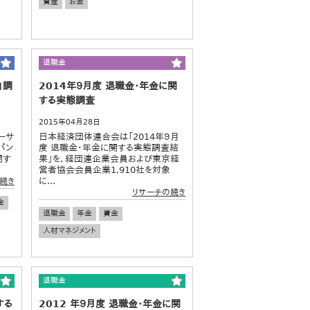
資産
お金
退職金
」調
2014年９月度 退職金・年金に関
する実態調査
2015年04月28日
ーサ
日本経済団体連合会は「2014年９月
パン
度 退職金・年金に関する実態調査結
関す
果」を、経団連企業会員および東京経
営者協会会員企業1,910社を対象
に...
続き
リサーチの続き
金
退職金
年金
賃金
人材マネジメント
退職金
する
2012 年９月度 退職金・年金に関