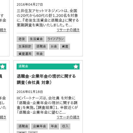
2016年04月27日
三井住友アセットマネジメントは、全国
関す
の20代から60代の計1,200名を対象
年金
に、『老後生活資金と退職金』に関する
意識調査を実施いたしました。そ...
続き
リサーチの続き
老後
生活資金
ライフプラン
生涯設計
退職金
お金
資産
資産運用
年金
退職金
員
退職金・企業年金の現状に関する
調査（会社員 対象）
2016年01月18日
年金
IICパートナーズは、会社員 を対象に
施し
「退職金・企業年金の現状に関する調
いた
査」を実施。【調査結果】1. 半数近くが
「退職金・企業年金に望むこ...
続き
リサーチの続き
退職金
企業年金
年金
収入