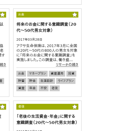
お金
以
将来のお金に関する意識調査（20
代～50代男女対象）
2017年03月28日
協
アクサ生命保険は、2017年3月に全国
「老
の20代～50代の800人の男女を対象
関す
に「将来のお金に関する意識調査」を
実施しました。この調査は、働き盛...
続き
リサーチの続き
お金
マネープラン
資産運用
投資
産
貯蓄
貯金
生涯設計
ライフプラン
資産
年金
不安
老後
老後
査
「老後の生活資金・年金」に関する
意識調査（20代～50代男女対象）