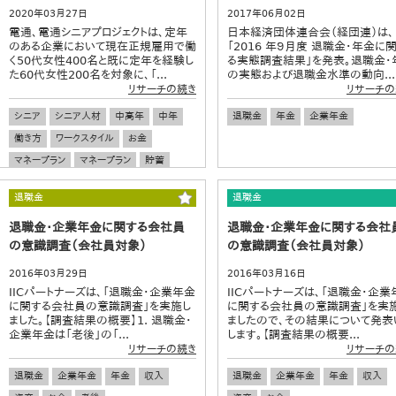
2020年03月27日
2017年06月02日
電通、電通シニアプロジェクトは、定年
日本経済団体連合会（経団連）は、
のある企業において現在正規雇用で働
「2016 年９月度 退職金・年金に
く50代女性400名と既に定年を経験し
る実態調査結果」を発表。退職金・
た60代女性200名を対象に、「...
の実態および退職金水準の動向...
リサーチの続き
リサーチの
シニア
シニア人材
中高年
中年
退職金
年金
企業年金
働き方
ワークスタイル
お金
マネープラン
マネープラン
貯蓄
貯金
定年
老後
退職金
退職金
退職金
ダイバーシティ
女性のキャリア
退職金・企業年金に関する会社員
退職金・企業年金に関する会社
ワーキングウーマン
有職女性
の意識調査（会社員対象）
の意識調査（会社員対象）
2016年03月29日
2016年03月16日
IICパートナーズは、「退職金・企業年金
IICパートナーズは、「退職金・企業
に関する会社員の意識調査」を実施し
に関する会社員の意識調査」を実
ました。【調査結果の概要】1. 退職金・
ましたので、その結果について発表
企業年金は「老後」の「...
します。【調査結果の概要...
リサーチの続き
リサーチの
退職金
企業年金
年金
収入
退職金
企業年金
年金
収入