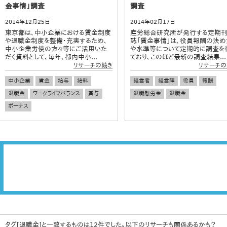
金事情」調査
調査
2014年12月25日
2014年02月17日
東京都は、中小企業における賃金制度
産労総合研究所が発行する定期
や退職金制度を整備・充実するため、
誌「賃金事情」は、役員報酬の決め
中小企業労使の方々等にご活用いた
や水準等について定期的に調査を
だく資料として、毎年、都内中小...
ており、このほど最新の調査結果...
リサーチの続き
リサーチの
中小企業
賃金
給与
給料
経営者
経営陣
役員
報酬
退職金
ワークライフバランス
賞与
退職慰労金
退職金
ボーナス
タグ[退職金]と一致するものは12件でした。以下のリサーチも関係あるかも？