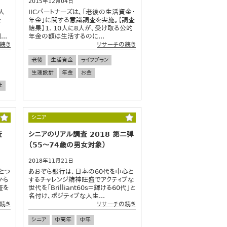
2015年12月04日
人
IICパートナーズは、「老後の生活資金・
を
年金」に関する意識調査を実施。【調査
結果】1. 10人に8人が、受け取る公的
..
年金の額は生活するのに...
続き
リサーチの続き
老後
生活資金
ライフプラン
生涯設計
年金
お金
社
シニア
査
シニアのリアル調査 2018 第二弾
（55～74歳の男女対象）
2018年11月21日
とつ
あおぞら銀行は、日本の60代を中心と
から
するチャレンジ精神旺盛でアクティブな
査を
世代を「Brilliant60s＝輝ける60代」と
名付け、ポジティブな人生...
続き
リサーチの続き
シニア
中高年
中年