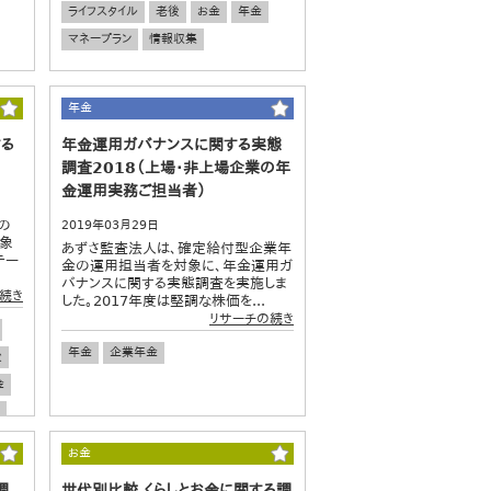
ライフスタイル
老後
お金
年金
マネープラン
情報収集
年金
する
年金運用ガバナンスに関する実態
調査2018（上場・非上場企業の年
金運用実務ご担当者）
の
2019年03月29日
対象
あずさ監査法人は、確定給付型企業年
テー
金の運用担当者を対象に、年金運用ガ
バナンスに関する実態調査を実施しま
続き
した。2017年度は堅調な株価を...
リサーチの続き
年金
企業年金
後
金
お金
調
世代別比較 くらしとお金に関する調