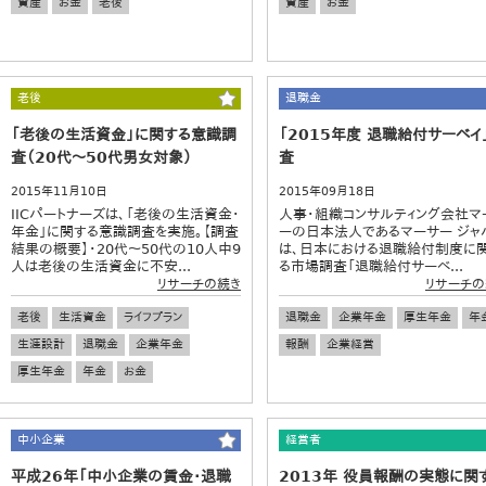
資産
お金
老後
資産
お金
老後
退職金
「老後の生活資金」に関する意識調
「2015年度 退職給付サーベイ
査（20代～50代男女対象）
査
2015年11月10日
2015年09月18日
IICパートナーズは、「老後の生活資金・
人事･組織コンサルティング会社マ
年金」に関する意識調査を実施。【調査
ーの日本法人であるマーサー ジャ
結果の概要】・20代～50代の10人中9
は、日本における退職給付制度に
人は老後の生活資金に不安...
る市場調査「退職給付サーベ...
リサーチの続き
リサーチの
老後
生活資金
ライフプラン
退職金
企業年金
厚生年金
年
生涯設計
退職金
企業年金
報酬
企業経営
厚生年金
年金
お金
中小企業
経営者
平成26年「中小企業の賃金・退職
2013年 役員報酬の実態に関