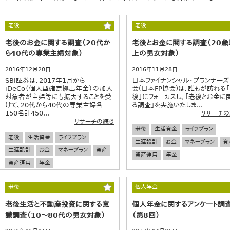
老後
老後
老後のお金に関する調査（20代か
老後とお金に関する調査（20歳
ら40代の専業主婦対象）
上の男女対象）
2016年12月20日
2016年11月28日
SBI証券は、2017年1月から
日本ファイナンシャル・プランナーズ
iDeCo（個人型確定拠出年金）の加入
会(日本FP協会)は、誰もが訪れる
対象者が主婦等にも拡大することを受
後」にフォーカスし、「老後とお金に
けて、20代から40代の専業主婦各
る調査」を実施いたしま...
150名計450...
リサーチの
リサーチの続き
老後
生活資金
ライフプラン
老後
生活資金
ライフプラン
生涯設計
お金
マネープラン
資
生涯設計
お金
マネープラン
資産
資産運用
年金
資産運用
年金
老後
個人年金
老後生活と不動産投資に関する意
個人年金に関するアンケート調
識調査（10～80代の男女対象）
（第8回）