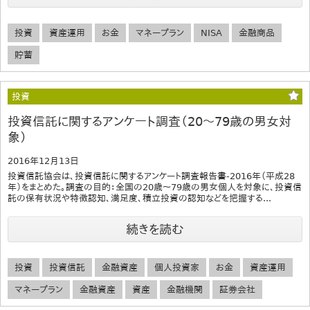
投資
資産運用
お金
マネープラン
NISA
金融商品
貯蓄
投資
投資信託に関するアンケート調査（20～79歳の男女対
象）
2016年12月13日
投資信託協会は、投資信託に関するアンケート調査報告書-2016年（平成28
年）をまとめた。調査の目的：全国の20歳〜79歳の男女個人を対象に、投資信
託の保有状況や特徴認知、満足度、積立投資の認知などを把握する...
続きを読む
投資
投資信託
金融資産
個人投資家
お金
資産運用
マネープラン
金融資産
資産
金融機関
証券会社