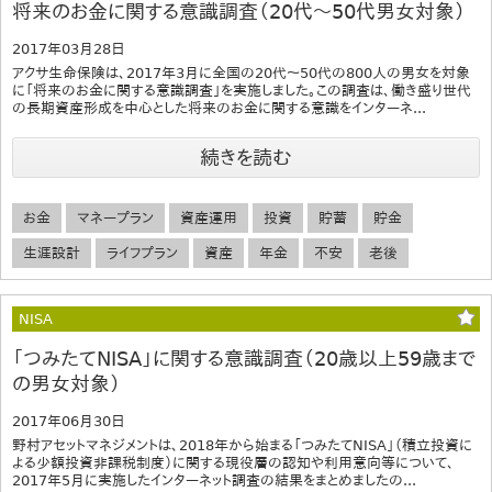
将来のお金に関する意識調査（20代～50代男女対象）
2017年03月28日
アクサ生命保険は、2017年3月に全国の20代～50代の800人の男女を対象
に「将来のお金に関する意識調査」を実施しました。この調査は、働き盛り世代
の長期資産形成を中心とした将来のお金に関する意識をインターネ...
続きを読む
お金
マネープラン
資産運用
投資
貯蓄
貯金
生涯設計
ライフプラン
資産
年金
不安
老後
NISA
「つみたてNISA」に関する意識調査（20歳以上59歳まで
の男女対象）
2017年06月30日
野村アセットマネジメントは、2018年から始まる「つみたてNISA」（積立投資に
よる少額投資非課税制度）に関する現役層の認知や利用意向等について、
2017年5月に実施したインターネット調査の結果をまとめましたの...