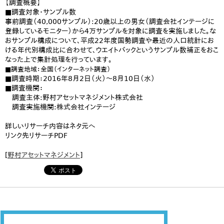
【調査概要】
■調査対象・サンプル数
事前調査（40,000サンプル）:20歳以上の男女（調査会社インテージに
登録しているモニター）から4万サンプルを対象に調査を実施しました。な
おサンプル構成について、平成22年度国勢調査や最近の人口統計にお
ける年代別構成比に合わせて、ウエイトバックというサンプル数補正をおこ
なった上で集計処理を行っています。
■調査地域：全国（インターネット調査）
■調査時期：2016年8月2日（火）～8月10日（水）
■調査機関：
調査主体:野村アセットマネジメント株式会社
調査実施機関:株式会社インテージ
詳しいリサーチ内容はネタ元へ
リンク先リサーチPDF
[
野村アセットマネジメント
]