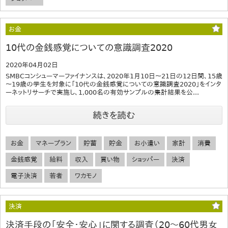
お金
10代の金銭感覚についての意識調査2020
2020年04月02日
SMBCコンシューマーファイナンスは、2020年1月10日～21日の12日間、15歳
～19歳の学生を対象に「10代の金銭感覚についての意識調査2020」をインタ
ーネットリサーチで実施し、1,000名の有効サンプルの集計結果を公...
続きを読む
お金
マネープラン
貯蓄
貯金
お小遣い
家計
消費
金銭感覚
給料
収入
買い物
ショッパー
決済
電子決済
若者
ワカモノ
決済
決済手段の「安全・安心」に関する調査（20～60代男女