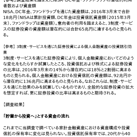
【参考】調査結果を踏まえたNISA・DC年金・ファンドラップの潜在的利用
者数および資産額
NISA、DC年金、ファンドラップを通じた資産額は、2016年3月末で合計
18兆円（NISAは累計投資額、DC年金は投資信託資産額（2015年3月
末）、ファンドラップは資産額）。意向者の利用を踏まえると、3制度・サービ
スの証券投資の資産額は潜在的には合計65兆円に達するものと見られ
る。
【参考】 3制度・サービスを通じた証券投資による個人金融資産の投資誘引効
果
3制度・サービスを通じた証券投資により、個人金融資産においてどのよう
な変化をもたらすか試算したところ、投資信託および株式による証券投資
の比率は、2016年3月末の14％から潜在的には18％と2割弱に高まる
ものと見られる。個人金融資産における投資信託の資産額は、92兆円か
ら潜在的に136兆円に高まるものと見られる。なおこれらは、制度・サービ
スを通じた効果のみを試算しているものであり、全般的な証券投資の拡大
を想定すれば、更に証券投資の比率は高まるものと期待される。
【調査結果】
「貯蓄から投資へ」とする資金の流れ
これまでに当調査で調べている家計金融資産における資産構成や投資
信託の保有率に変化は見られない。投資信託保有率では、20代から40