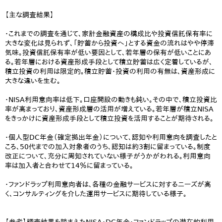
【主な調査結果】
・これまでの調査を通じて、家計金融資産の構成比や投資信託保有率に
大きな変化は見られず、「貯蓄から投資へ」とする資金の流れはやや停滞
気味。投資信託保有率が低い要因として、若年層の保有が低いことにあ
る。若年層における資産形成手段として積立貯蓄は広く定着しているが、
積立投資の利用は限定的。積立貯蓄・投資の利用の有無は、資産形成に
大きな違いを生む。
・NISA利用意向率は低下。口座開設の動きも鈍い。その中で、積立投資比
率が高まっており、資産形成層の活用が増えている。若年層が積立NISA
をきっかけに資産形成手段として積立投資を活用することが期待される。
・個人型DC年金（確定拠出年金）について、認知や利用意向を調査したと
ころ、50代までの加入対象者のうち、認知は約3割に留まっている。制度
改正について、充分に周知されていない様子がうかがわれる。利用意向
率は加入者と合わせて14％に留まっている。
・ファンドラップ利用意向者は、各種の金融サービスに対するニーズが高
く、コンサルティングを介した運用サービスに期待している様子。