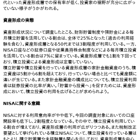
代といった資産形成層での保有率が低く、投資家の裾野が充分に広がっ
ていない様子がうかがわれる。
資産形成の実態
資産形成状況について調査したところ、財形貯蓄制度や預貯金による毎
月積立貯蓄を活用している割合は、全体で25％となった（過去の利用経
験を含む）。資産形成層となる50代までは3割程度が利用している。一方、
NISA口座などの証券口座や従業員持株会制度などによる毎月積立投資
を活用している割合は7％に留まっている。資産形成層でも1割を下回って
おり、積立投資による資産形成は定着していない。
積立貯蓄や積立投資を行っている資産形成層の家計金融資産のうち、積
立資産は5割から6割を超えており、行っていない場合と比べても資産額に
違いが生じている。また家計金融資産の構成比についても、積立投資利用
者は証券投資の比率が高い。「貯蓄から投資へ」を促すためには、資産形
成において、積立投資の利用を広げることが求められよう。
NISAに関する意識
NISAに対する利用意向率がやや低下。今回の調査対象においての口座
開設率も低下し、2割程度となっている。その中で、積立投資を利用してい
る割合が増えており、資産形成層の利用が広がりつつある。また税制改正
要望として挙げられている積立NISAについて、積立投資を行っている層は
もとより、積立貯蓄層や未経験層も関心を示しており、資産形成層を中心