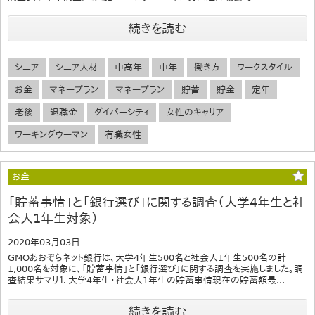
続きを読む
シニア
シニア人材
中高年
中年
働き方
ワークスタイル
お金
マネープラン
マネープラン
貯蓄
貯金
定年
老後
退職金
ダイバーシティ
女性のキャリア
ワーキングウーマン
有職女性
お金
「貯蓄事情」と「銀行選び」に関する調査（大学4年生と社
会人1年生対象）
2020年03月03日
GMOあおぞらネット銀行は、大学4年生500名と社会人1年生500名の計
1,000名を対象に、「貯蓄事情」と「銀行選び」に関する調査を実施しました。調
査結果サマリ１．大学4年生・社会人1年生の貯蓄事情現在の貯蓄額最...
続きを読む