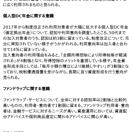
に広く利用されるものと見られる。
個人型DC年金に関する意識
2017年から制度改正され利用対象者が大幅に拡大する個人型DC年金
（確定拠出年金）について、認知や利用意向を調査したところ、50代まで
の加入対象者のうち、認知は約3割に留まっている。制度改正について、充
分に周知されていない様子がうかがわれる。利用意向率は加入者と合わ
せて14％に留まっている。
加入意向者の利用理由をみると、「全額所得控除により所得税等が軽減
される」が4割強となり、所得控除のメリットを重視している様子。年金資
金形成手段としては、「毎月少額の積立により継続しやすい」が3割強とな
っており、税制優遇措置を受けながら、長期に亘り資産形成を行う意向が
見られる。
ファンドラップに関する意識
ファンドラップ・サービスについて、全体に対する認知率は2割強と比較的
高いものの、利用者・意向者で1割弱に留まる。ファンドラップ利用者・意向
者は、金融サービスに対するニーズが高い。資産運用においては、資産配
分アドバイスや個別商品選定に関わるアドバイスに関心が高い。