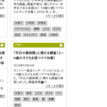
の過
マクロミルは、小中学生の携帯電話利
に対
用を調査。調査対象は、第1子が小・中
0代
学生である全国20～59歳の親（マクロ
ミルモニタ会員）。2019 年 2 月...
続き
リサーチの続き
子育て
小学生
中学生
スマートフォン
携帯
こども
子ども
防犯
セキュリティ
教育
小学校
中学校
子育て
知度
「平日の朝時間」に関する調査（3～
す
9歳の子どもを持つママ対象）
つ保
2019年03月04日
サントリー食品インターナショナルは、3
～9歳の子どもを持つママを対象とし
た、「平日の朝時間」に関する調査を実
ミン
施しました。調査結果■マ...
リサーチの続き
学生
子育て
育児
こども
子ども
ママ
続き
母親
親子
朝食
朝
栄養
飲料