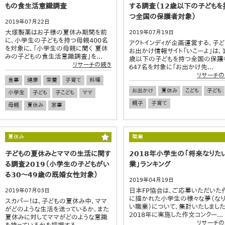
もの食生活意識調査
する調査（12歳以下の子どもを
つ全国の保護者対象）
2019年07月22日
大塚製薬はお子様の夏休み期間を前
2019年07月19日
に、小学生の子どもを持つ母親400名
アクトインディが企画運営する、子ど
を対象に、「小学生の母親に聞く 夏休
お出かけ情報サイト「いこーよ」は、1
みの子どもの食生活意識調査」を...
歳以下の子どもを持つ全国の保護
リサーチの続き
647名を対象に「お出かけ先...
リサーチの
食事
健康
栄養
子育て
料理
お出かけ
夏休み
こども
子ども
小学生
子ども
子こども
ママ
親子
子育て
母親
夏休み
家事
夏休み
職業
子どもの夏休みとママの生活に関す
2018年小学生の「将来なりた
る調査2019（小学生の子どもがい
業」ランキング
る30～49歳の既婚女性対象）
2019年04月19日
日本FP協会は、ご応募いただいた
2019年07月03日
に描かれた小学生の様々な夢（な
スカパー！は、子どもの夏休み中、ママ
い職業）について、集計いたしました
がどのような生活を送っているか、また
2018年に実施した作文コンクー...
夏休みに対してママがどのような意識
リサーチの