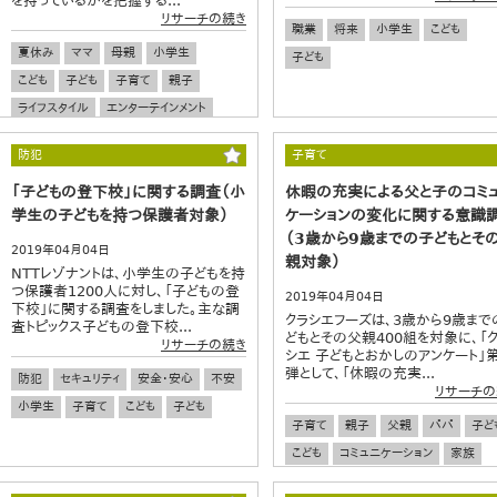
を持っているかを把握する...
リサーチの続き
職業
将来
小学生
こども
夏休み
ママ
母親
小学生
子ども
こども
子ども
子育て
親子
ライフスタイル
エンターテインメント
防犯
子育て
「子どもの登下校」に関する調査（小
休暇の充実による父と子のコミ
学生の子どもを持つ保護者対象）
ケーションの変化に関する意識
（3歳から9歳までの子どもとそ
2019年04月04日
親対象）
NTTレゾナントは、小学生の子どもを持
つ保護者1200人に対し、「子どもの登
2019年04月04日
下校」に関する調査をしました。主な調
クラシエフーズは、3歳から9歳まで
査トピックス子どもの登下校...
どもとその父親400組を対象に、「
リサーチの続き
シエ 子どもとおかしのアンケート」第
弾として、「休暇の充実...
防犯
セキュリティ
安全・安心
不安
リサーチの
小学生
子育て
こども
子ども
子育て
親子
父親
パパ
子ど
こども
コミュニケーション
家族
休日