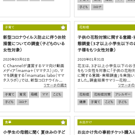
子ども
コロナ
子育て
花粉症
新型コロナウイルス防止に伴う休校
子供の花粉対策に関する意識・
措置についての調査（子どものいる
態調査（3才以上小学生以下の
女性対象）
子様をもつ女性対象）
2020年03月02日
2020年01月31日
C Channelが運営するママ向け動画
花王は、3才以上小学生以下のお
メディア「mama＋（ママタス）」の、マ
をもつ女性を対象に「子供の花粉
マを調査する「mamatas labo（ママ
に関する意識・実態調査」を実施い
タスラボ）」では、新型コロナウイル...
ました。調査結果サマリー花粉...
リサーチの続き
リサーチの
子育て
育児
母親
ママ
こども
花粉症
花粉症対策
アレルギー
子ども
コロナ
健康
子育て
こども
子ども
食事
お出かけ
小学生の母親に聞く 夏休みの子ど
お出かけ先の事前チケット購入