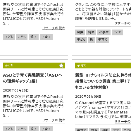
博報堂の次世代育児アイテムPechat
クラレは、この春に小学校に入学す
開発チームと博報堂こそだて家族研究
どもとその親を対象にアンケートを
所は、学習塾や障害児支援事業を行う
し、「将来就きたい職業」「就かせた
LITALICOと共同で、ASD（Autism
職業」を調査しました。子...
S...
リサーチの
リサーチの続き
職業
将来
小学生
こども
子ども
こども
親子
子育て
子ども
親
子育て
子ども
子育て
ASDと子育て実態調査（「ASDへ
新型コロナウイルス防止に伴う
の理解ギャップ」編）
措置についての調査 第二弾（子
ものいる女性対象）
2020年03月26日
博報堂の次世代育児アイテムPechat
2020年03月09日
開発チームと博報堂こそだて家族研究
C Channelが運営するママ向け
所は、学習塾や障害児支援事業を行う
メディア「mama＋（ママタス）」の、
LITALICOと共同で、ASD（Autism
マの動向を調査する「mamatas
S...
labo（ママタス ラボ）」では、新型コ.
リサーチの続き
リサーチの
子ども
こども
親子
子育て
子育て
育児
母親
ママ
こど