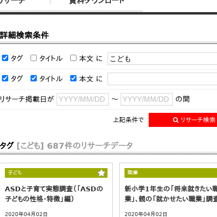
リサーチ
資料ダウンロード
詳細検索条件
タグ
タイトル
本文
に
タグ
タイトル
本文
に
リサーチ掲載日が
～
の間
上記条件で
リサーチ検索
タグ
[こども]
687件のリサーチデータ
子ども
職業
ASDと子育て実態調査（「ASDの
新小学1年生の「将来就きたい
子どもの性格・特徴」編）
業」、親の「就かせたい職業」調
2020年04月02日
2020年04月02日