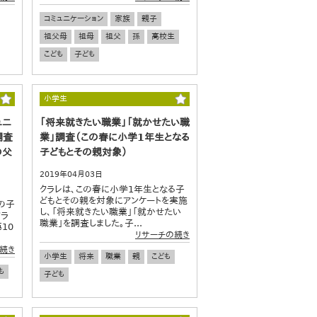
コミュニケーション
家族
親子
祖父母
祖母
祖父
孫
高校生
こども
子ども
小学生
ュニ
「将来就きたい職業」「就かせたい職
調査
業」調査（この春に小学1年生となる
の父
子どもとその親対象）
2019年04月03日
クラレは、この春に小学1年生となる子
どもとその親を対象にアンケートを実施
の子
し、「将来就きたい職業」「就かせたい
クラ
職業」を調査しました。子...
10
リサーチの続き
続き
小学生
将来
職業
親
こども
も
子ども