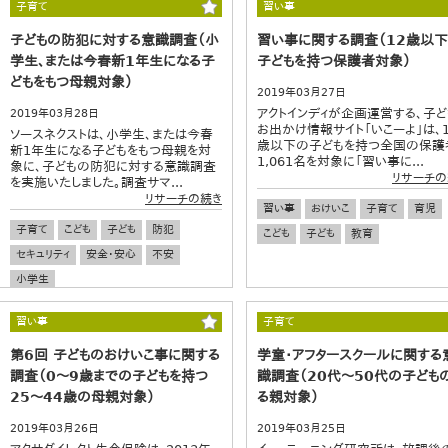
子育て
習い事
子どもの防犯に対する意識調査（小
習い事に関する調査（12歳以
学生、または今春新1年生になる子
子どもを持つ保護者対象）
どもをもつ母親対象）
2019年03月27日
アクトインディが企画運営する、子ど
2019年03月28日
お出かけ情報サイト「いこーよ」は、1
ソースネクストは、小学生、または今春
歳以下の子どもを持つ全国の保護
新1年生になる子どもをもつ母親を対
1,061名を対象に「習い事に...
象に、子どもの防犯に対する意識調査
リサーチの
を実施いたしました。調査サマ...
リサーチの続き
習い事
おけいこ
子育て
育児
子育て
こども
子ども
防犯
こども
子ども
教育
セキュリティ
安全・安心
不安
小学生
習い事
子育て
第6回 子どものおけいこ事に関する
学童・アフタースクールに関する
調査（0～9歳までの子どもを持つ
識調査（20代～50代の子ども
25～44歳の母親対象）
る親対象）
2019年03月26日
2019年03月25日