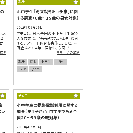
職業
下の
小中学生「将来就きたい仕事」に関
する調査（6歳〜15歳の男⼥対象）
2019年03月26日
もと
アデコは、日本全国の小中学生1,000
2
人を対象に、「将来就きたい仕事」に関
者
するアンケート調査を実施しました。本
調査は2014年に開始し、今回で...
続き
リサーチの続き
職業
将来
小学生
中学生
こども
子ども
子育て
意
小中学生の携帯電話利用に関する
のい
調査（第1子が小・中学生である全
国20～59歳の親対象）
2019年03月14日