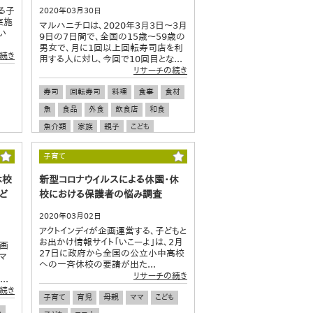
る子
2020年03月30日
実施
マルハニチロは、2020年3月3日～3月
い
9日の7日間で、全国の15歳～59歳の
男女で、月に1回以上回転寿司店を利
続き
用する人に対し、今回で10回目とな...
リサーチの続き
寿司
回転寿司
料理
食事
食材
魚
食品
外食
飲食店
和食
魚介類
家族
親子
こども
子ども
訪日外国人
デート
恋愛
子育て
休校
新型コロナウイルスによる休園・休
ど
校における保護者の悩み調査
2020年03月02日
アクトインディが企画運営する、子どもと
お出かけ情報サイト「いこーよ」は、2月
動画
27日に政府から全国の公立小中高校
マ
への一斉休校の要請が出た...
リサーチの続き
..
続き
子育て
育児
母親
ママ
こども
も