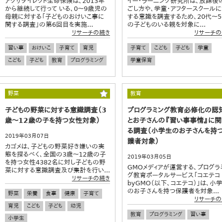
アクサダイレクト生命保険は、2013年
イー・ラーニング研究所は、放課後
から継続して行って いる、0～9歳児の
ごし方や、学童・アフタースクール
母親に対する「子どものおけいこ事に
する意識を調査するため、20代～5
関する調査」の第6回目を実施...
の子どものいる親を対象に...
リサーチの続き
リサーチの
習い事
おけいこ
子育て
育児
子育て
こども
子ども
学童
こども
子ども
教育
プログラミング
学童保育
野菜
教育
子どもの野菜に対する意識調査（3
プログラミング教育必修化の認
歳～12歳の子を持つ女性対象）
とお子さんの『習い事事情』に関
る調査（小学生のお子さんを持
2019年03月07日
護者対象）
カゴメは、子どもの野菜好き嫌いの実
態を探るべく、全国の3歳～12歳の子
2019年03月05日
を持つ女性4382名に対し子どもの野
GMOメディアが運営する、プログラ
菜に対する意識調査及び集計を行い...
グ教育ポータルサービス「コエテコ
リサーチの続き
byGMO（以下、コエテコ）」は、小
のお子さんを持つ保護者を対象...
野菜
栄養
食事
健康
子育て
リサーチの
育児
こども
子ども
幼児
教育
プログラミング
習い事
小学生