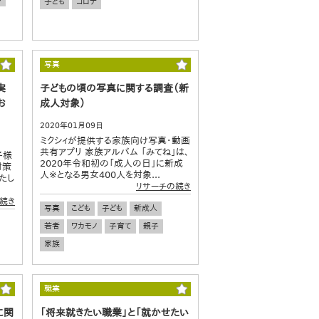
子ども
コロナ
写真
実
子どもの頃の写真に関する調査（新
お
成人対象）
2020年01月09日
ミクシィが提供する家族向け写真・動画
共有アプリ 家族アルバム 「みてね」は、
子様
2020年令和初の「成人の日」に新成
対策
人※となる男女400人を対象...
たし
リサーチの続き
続き
写真
こども
子ども
新成人
若者
ワカモノ
子育て
親子
家族
職業
に関
「将来就きたい職業」と「就かせたい