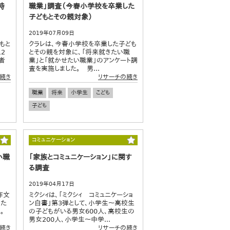
持
職業」調査（今春小学校を卒業した
子どもとその親対象）
2019年07月09日
もと
クラレは、今春小学校を卒業した子ども
2
とその親を対象に、「将来就きたい職
者
業」と「就かせたい職業」のアンケート調
査を実施しました。 男...
続き
リサーチの続き
職業
将来
小学生
こども
子ども
コミュニケーション
い職
「家族とコミュニケーション」に関す
る調査
2019年04月17日
作文
ミクシィは、「ミクシィ コミュニケーショ
りた
ン白書」第3弾として、小学生～高校生
。
の子どもがいる男女600人、高校生の
男女200人、小学生～中学...
続き
リサーチの続き