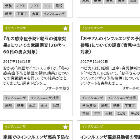
風邪
健康
病気
医療
家族
受験
こども
子ども
ママ
母親
健康
子育て
食事
インフルエンザ
インフルエンザ対策
風邪
インフルエンザ
インフルエンザ
『冬の感染症予防と納豆の健康効
「お子さんのインフルエンザの予
果』についての意識調査（20代～
接種」についての調査（育児中
60代の男女対象）
対象）
2017年11月15日
2017年11月02日
おかめ「納豆サイエンスラボ」は、『冬の
ベビカムは、妊娠・出産・育児情報
感染症予防と納豆の健康効果』につい
ト「ベビカム」において、「お子さん
ての意識調査を行い、その結果がまと
ンフルエンザの予防接種」について
まりました。調査トピック...
アンケートを実施しまし...
リサーチの続き
リサーチの
インフルエンザ
インフルエンザ対策
インフルエンザ
インフルエンザ対策
風邪
健康
食品
食材
納豆
予防接種
風邪
健康
子育て
育児
ママ
母親
こども
子ども
インフルエンザ
インフルエンザ
家庭でのインフルエンザ感染予防な
インフルエンザ罹患経験者の胃