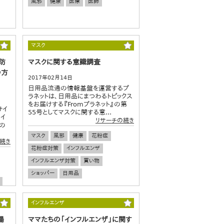
風邪
健康
医療
医師
マスク
防
マスクに関する意識調査
の方
2017年02月14日
日用品流通の情報基盤を運営するプ
ラネットは、日用品にまつわるトピックス
をお届けする『Fromプラネット』の第
サイ
55号としてマスクに関する意...
のイ
リサーチの続き
の
マスク
風邪
健康
花粉症
続き
花粉症対策
インフルエンザ
インフルエンザ対策
買い物
ショッパー
日用品
インフルエンザ
腸
ママたちの「インフルエンザ」に関す