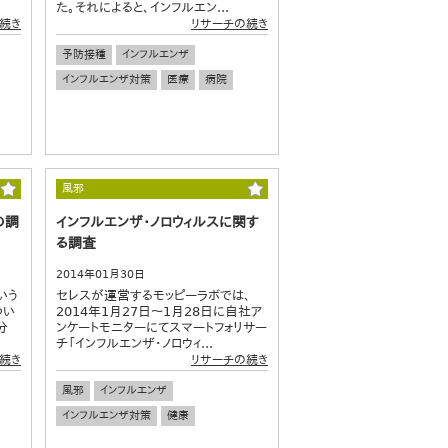
た。それによると、インフルエン...
続き
リサーチの続き
予防接種
インフルエンザ
インフルエンザ対策
医療
病院
風邪
の調
インフルエンザ・ノロウィルスに関す
る調査
2014年01月30日
いう
セレスが運営するモッピーラボでは、
つい
2014年1月27日～1月28日に自社ア
分
ンケートモニターにてスマートフォリサー
チ「インフルエンザ・ノロウィ...
続き
リサーチの続き
風邪
インフルエンザ
インフルエンザ対策
健康