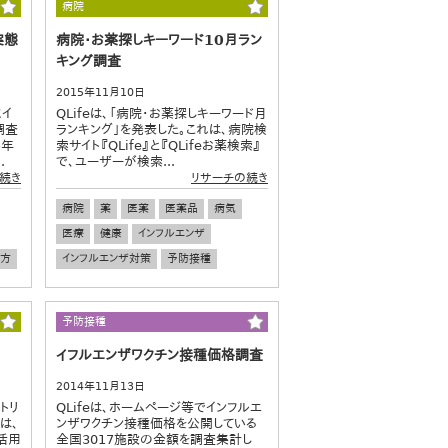
病院
実態
病院・お薬探しキーワード10月ラン
キング調査
2015年11月10日
にイ
QLifeは、「病院・お薬探しキーワード月
調査
ランキング」を発表した。これは、病院検
5年
索サイト『QLife』と『QLifeお薬検索』
.
で、ユーザーが検索...
続き
リサーチの続き
病院
薬
医薬
医薬品
病気
医療
健康
インフルエンザ
方
インフルエンザ対策
予防接種
予防接種
イフルエンザワクチン接種価格調査
2014年11月13日
トリ
QLifeは、ホームページ等でインフルエ
は、
ンザワクチン接種価格を公開している
活用
全国3017施設の金額を調査集計し