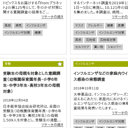
トピックスをお届けする『Fromプラネッ
するインターネット調査を2019年1
ト』の第125号として、冬のかぜ対策に
1日～5日に実施し、10,121件の
関する意識調査の結果をご...
を集めました。本調査は、病院...
リサーチの続き
リサーチの
風邪
病気
インフルエンザ
マスク
アレルギー
健康
医療
インフルエンザ対策
健康
インフルエンザ
インフルエンザ対策
風邪
花粉症
花粉症対策
セルフケア
買い物
ショッパー
受験
インフルエンザ
受験生の母親を対象とした意識調
インフルエンザなどの家庭内ウ
査（幼稚園保育園年長・小学６年
ス感染の実態調査
生・中学３年生・高校３年生の母親
2018年10月11日
対象）
大幸薬品は、インフルエンザシーズ
迎えるにあたり、家庭内におけるイ
2018年12月04日
ルエンザなどのウイルス感染の実
日本能率協会総合研究所は、全国の
査結果を発表いたします。...
受験生（幼稚園保育園年長・小学６年
リサーチの
生・中学３年生・高校３年生）の母親
1,509人を対象とし、受験生の通塾...
インフルエンザ
インフルエンザ対策
リサーチの続き