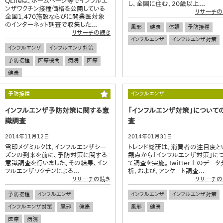
QLifeは、ホームページ等でインフルエ
し、全国に住む、20歳以上...
ンザワクチン接種価格を公開している
リサーチの
全国1,470施設ならびに開業医対象
のインターネット調査で収集した...
風邪
健康
体調
予防接種
リサーチの続き
インフルエンザ
インフルエンザ対策
インフルエンザ
インフルエンザ対策
予防接種
医療機関
病院
医療
健康
予防接種
インフルエンザ
インフルエンザ予防対策に関する意
「インフルエンザ対策」について
識調査
査
2014年11月12日
2014年01月31日
雪印メグミルクは、インフルエンザシー
トレンド総研は、消費者の注目度と
ズンの到来を前に、予防対策に関する
観点から「インフルエンザ対策」に
意識調査を行いました。その結果、イン
て調査を実施。Twitter上のデータ
フルエンザワクチンによる...
析、および、アンケート調査...
リサーチの続き
リサーチの
予防接種
インフルエンザ
インフルエンザ
インフルエンザ対策
インフルエンザ対策
風邪
健康
風邪
健康
医療
病院