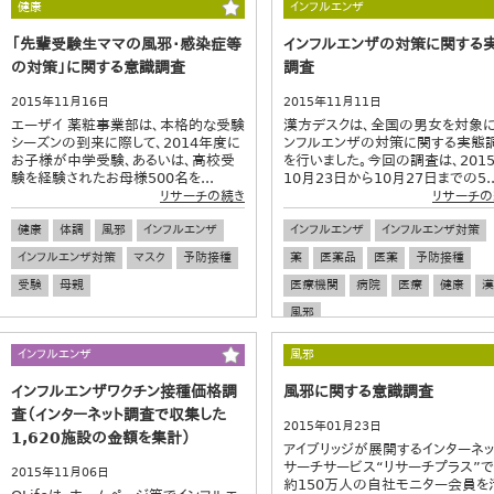
健康
インフルエンザ
「先輩受験生ママの風邪・感染症等
インフルエンザの対策に関する
の対策」に関する意識調査
調査
2015年11月16日
2015年11月11日
エーザイ 薬粧事業部は、本格的な受験
漢方デスクは、全国の男女を対象
シーズンの到来に際して、2014年度に
ンフルエンザの対策に関する実態
お子様が中学受験、あるいは、高校受
を行いました。今回の調査は、201
験を経験されたお母様500名を...
10月23日から10月27日までの5..
リサーチの続き
リサーチの
健康
体調
風邪
インフルエンザ
インフルエンザ
インフルエンザ対策
インフルエンザ対策
マスク
予防接種
薬
医薬品
医薬
予防接種
受験
母親
医療機関
病院
医療
健康
漢
風邪
インフルエンザ
風邪
インフルエンザワクチン接種価格調
風邪に関する意識調査
査（インターネット調査で収集した
2015年01月23日
1,620施設の金額を集計）
アイブリッジが展開するインターネッ
サーチサービス“リサーチプラス”で
2015年11月06日
約150万人の自社モニター会員を