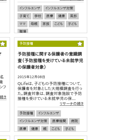
インフルエンザ
インフルエンザ対策
子育て
学校
医療
健康
風邪
ママ
母親
家族
こども
子ども
職場
予防接種
マ
予防接種に関する保護者の意識調
査（予防接種を受けている未就学児
の保護者対象）
4名
2015年12月08日
識
QLifeは、子どもの予防接種について、
ンフ
保護者を対象とした大規模調査を行っ
た。調査対象は、調査対象施設で予防
続き
接種を受けている未就学児の保...
リサーチの続き
予防接種
インフルエンザ
インフルエンザ対策
医療機関
病院
医療
健康
親
こども
子ども
子育て
育児