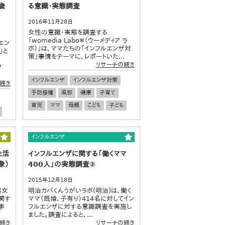
歳
る意識・実態調査
2016年11月28日
女性の意識・実態を調査する
「womedia Labo＊（ウーメディア ラ
エン
ボ）」は、ママたちの「インフルエンザ対
」と
策」事情をテーマに、レポートいた...
リサーチの続き
7
インフルエンザ
インフルエンザ対策
続き
予防接種
風邪
健康
子育て
育児
ママ
母親
こども
子ども
インフルエンザ
生活
インフルエンザに関する「働くママ
象）
400人」の実態調査②
2015年12月18日
男女
明治カバくんうがいラボ(明治)は、働く
関す
ママ（既婚、子有り）414名に対してイン
季
フルエンザに対する意識調査を実施し
ました。調査によると、...
続き
リサーチの続き