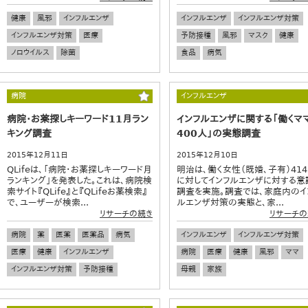
健康
風邪
インフルエンザ
インフルエンザ
インフルエンザ対策
インフルエンザ対策
医療
予防接種
風邪
マスク
健康
ノロウイルス
除菌
食品
病気
病院
インフルエンザ
病院・お薬探しキーワード11月ラン
インフルエンザに関する「働くマ
キング調査
400人」の実態調査
2015年12月11日
2015年12月10日
QLifeは、「病院・お薬探しキーワード月
明治は、働く女性（既婚、子有）41
ランキング」を発表した。これは、病院検
に対してインフルエンザに対する意
索サイト『QLife』と『QLifeお薬検索』
調査を実施。調査では、家庭内のイ
で、ユーザーが検索...
ルエンザ対策の実態と、家...
リサーチの続き
リサーチの
病院
薬
医薬
医薬品
病気
インフルエンザ
インフルエンザ対策
医療
健康
インフルエンザ
病院
医療
健康
風邪
ママ
インフルエンザ対策
予防接種
母親
家族