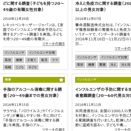
どに関する調査（子どもを持つ20～
冷えと免疫力に関する調査（20
49歳の有職女性対象）
以上の男女対象）
2016年12月20日
2016年12月07日
レキットベンキーザー・ジャパンは、《家
養命酒製造株式会社は、「インフル
庭でのインフルエンザ感染予防などに
ザ罹患経験者の胃腸冷えと免疫力
関するアンケート調査》を実施。子ども
いうテーマで、インターネット調査を
を持つ20～49歳の有職女...
2016年11月16日～11月22日の
日...
リサーチの続き
リサーチの
インフルエンザ
インフルエンザ対策
インフルエンザ
インフルエンザ対策
風邪
健康
子育て
育児
ママ
風邪
健康
胃腸
冷え
冷え性
母親
こども
子ども
食事
栄養
運動
生活習慣
ワーキングマザー
ワーキングママ
セルフケア
健康
インフルエンザ
手指のアルコール消毒に関する調
インフルエンザの予防に関する
査（20～49歳までの男女対象）
者意識調査（20～60代男女対
2016年11月15日
2016年11月11日
サラヤは、「ノロウイルス」や「インフルエ
共同通信社は、全国の1000人の
ンザ」が蔓延しやすい秋・冬に向けて、
を対象に、インフルエンザの予防に
「手指のアルコール消毒に関する調
る意識調査を行いました。乾燥した
査」を実施。手指のアル...
節に猛威を振るい、子どもや高...
リサーチの続き
リサーチの