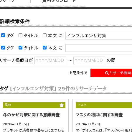
リサーチ
資料ダウンロード
詳細検索条件
タグ
タイトル
本文
に
タグ
タイトル
本文
に
リサーチ掲載日が
～
の間
上記条件で
リサーチ検索
タグ
[インフルエンザ対策]
29件のリサーチデータ
風邪
マスク
冬のかぜ対策に関する意識調査
マスクの利用に関する調査
2020年01月15日
2019年11月28日
プラネットは消費財や暮らしにまつわる
マイボイスコムは、『マスクの利用』