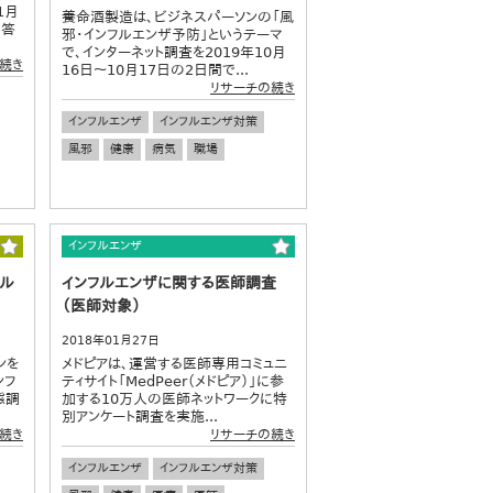
1月
養命酒製造は、ビジネスパーソンの「風
回答
邪・インフルエンザ予防」というテーマ
で、インターネット調査を2019年10月
続き
16日～10月17日の2日間で...
リサーチの続き
インフルエンザ
インフルエンザ対策
風邪
健康
病気
職場
インフルエンザ
イル
インフルエンザに関する医師調査
（医師対象）
2018年01月27日
ンを
メドピアは、運営する医師専用コミュニ
ンフ
ティサイト「MedPeer（メドピア）」に参
態調
加する10万人の医師ネットワークに特
別アンケート調査を実施...
続き
リサーチの続き
インフルエンザ
インフルエンザ対策