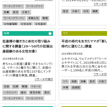
て、2019年3月26日～3月28日に..
リサーチの
ワーキングマザー
ワーキングママ
育児
子育て
幼児
健康
家事
育児
子育て
ワーキングウーマン
有職女性
職場
女性管理職
女性活用
女性登用
働き方
ワークスタイル
妊娠
ママ
妊産婦の働き方と会社の取り組み
平成の時代を生きたママが「新
に関する調査（20～50代の妊娠出
時代に望むこと」調査
産経験のある女性対象）
2019年03月29日
エキサイトは、ウェブメディア「ウーマ
2019年04月15日
エキサイト」にて、2019年4月1日
赤ちゃんの部屋（運営：ゼネラルリンク）
表される平成の次の元号に合わせ
は、マタハラと働き方に関して、全国の
ーザー1,199名に平成の時代...
出産経験のある女性1107名にインタ
リサーチの
ーネット調査を実施。調査...
リサーチの続き
ママ
母親
家事
育児
子育て
妊娠
妊婦
職場
マタハラ
夫婦
価値観
ハラスメント
産休
育児休暇
育休
ワーキングマザー
ワーキングママ
働き方
ワークスタイル