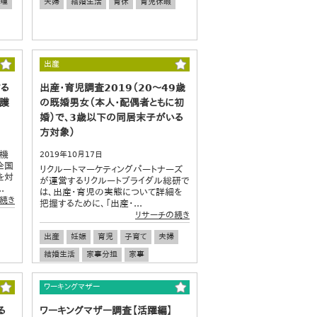
理
夫婦
結婚生活
育休
育児休暇
出産
する
出産・育児調査2019（20～49歳
保護
の既婚男女（本人・配偶者ともに初
婚）で、3歳以下の同居末子がいる
方対象）
究機
2019年10月17日
全国
リクルートマーケティングパートナーズ
を対
が運営するリクルートブライダル総研で
.
は、出産・育児の実態について詳細を
続き
把握するために、「出産・...
リサーチの続き
出産
妊娠
育児
子育て
夫婦
結婚生活
家事分担
家事
ワーキングマザー
る
ワーキングマザー調査【活躍編】