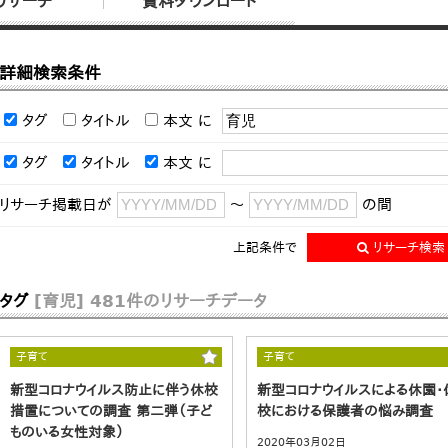
リサーチ
資料ダウンロード
詳細検索条件
タグ
タイトル
本文
に
タグ
タイトル
本文
に
リサーチ掲載日が
～
の間
上記条件で
リサーチ検索
タグ
[育児]
481件のリサーチデータ
子育て
子育て
新型コロナウイルス防止に伴う休校
新型コロナウイルスによる休園・
措置についての調査 第二弾（子ど
校における保護者の悩み調査
ものいる女性対象）
2020年03月02日