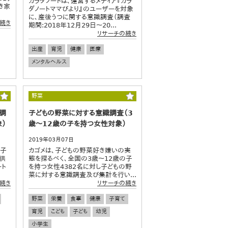
カラダノートは、運営するメディア『カラ
き家
ダノートママびより』のユーザーを対象
に、産後うつに関する意識調査（調査
続き
期間:2018年12月29日～20...
リサーチの続き
出産
育児
健康
医療
メンタルヘルス
野菜
調
子どもの野菜に対する意識調査（3
）
歳～12歳の子を持つ女性対象）
2019年03月07日
、子
カゴメは、子どもの野菜好き嫌いの実
供
態を探るべく、全国の3歳～12歳の子
ート
を持つ女性4382名に対し子どもの野
菜に対する意識調査及び集計を行い...
続き
リサーチの続き
野菜
栄養
食事
健康
子育て
育児
こども
子ども
幼児
小学生