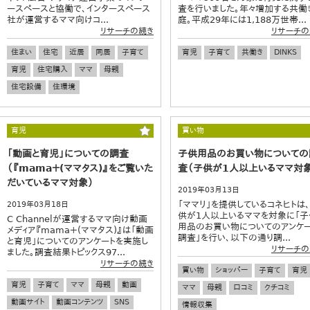
ースペースと協働で、インタースペース
査を行いました。年々増加する共働
社が運営するママ向けコ...
庭。平成29年には1,188万世帯...
リサーチの続き
リサーチの
住まい
住宅
近居
同居
子育て
育児
子育て
共働き
DINKS
育児
住宅購入
ママ
母親
住宅設備
住環境
育児
買い物
「動画と育児」についての調査
子供用品のお買い物についての
（『mama＋(ママタス)』をご覧いた
査（子供が1人以上いるママ対象
だいているママ対象）
2019年03月13日
「ママリ」を提供しているコネヒトは
2019年03月18日
供が1人以上いるママを対象に「子
C Channelが運営するママ向け動画
用品のお買い物についてのアンケ
メディア『mama＋(ママタス)』は「動画
調査」を行い、以下の通り調...
と育児」についてのアンケートを実施し
リサーチの
ました。調査結果トピックス97...
リサーチの続き
買い物
ショッパー
子育て
育児
育児
子育て
ママ
母親
動画
ママ
母親
口コミ
クチコミ
動画サイト
動画コンテンツ
SNS
情報収集