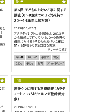
習い事
下の
第6回 子どものおけいこ事に関する
調査（0～9歳までの子どもを持つ
25～44歳の母親対象）
もと
2019年03月26日
2
アクサダイレクト生命保険は、2013年
者
から継続して行って いる、0～9歳児の
母親に対する「子どものおけいこ事に
続き
関する調査」の第6回目を実施...
リサーチの続き
習い事
おけいこ
子育て
育児
こども
子ども
教育
プログラミング
出産
の共
産後うつに関する意識調査（カラダ
ノートママびよりメルマガ登録者対
象）
きパ
2019年03月20日
る調