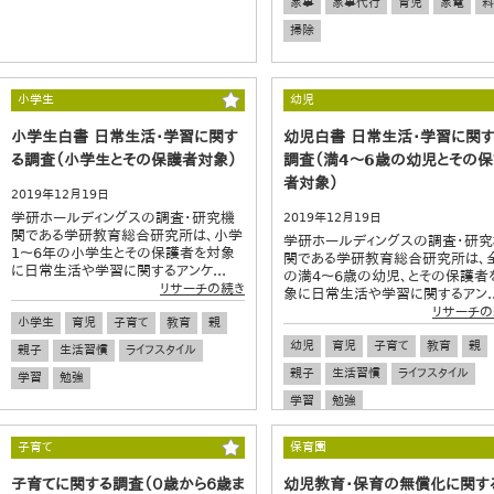
家事
家事代行
育児
家電
料
掃除
小学生
幼児
小学生白書 日常生活・学習に関す
幼児白書 日常生活・学習に関
る調査（小学生とその保護者対象）
調査（満4～6歳の幼児とその
者対象）
2019年12月19日
学研ホールディングスの調査・研究機
2019年12月19日
関である学研教育総合研究所は、小学
学研ホールディングスの調査・研
1～6年の小学生とその保護者を対象
関である学研教育総合研究所は、
に日常生活や学習に関するアンケ...
の満4～6歳の幼児、とその保護者
リサーチの続き
象に日常生活や学習に関するアン..
リサーチの
小学生
育児
子育て
教育
親
幼児
育児
子育て
教育
親
親子
生活習慣
ライフスタイル
親子
生活習慣
ライフスタイル
学習
勉強
学習
勉強
子育て
保育園
子育てに関する調査（０歳から６歳ま
幼児教育・保育の無償化に関す