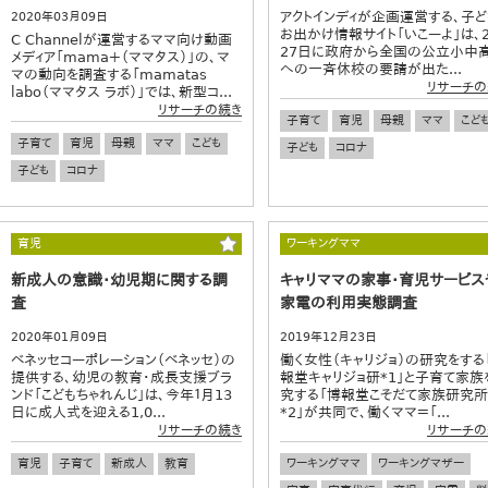
アクトインディが企画運営する、子ど
2020年03月09日
お出かけ情報サイト「いこーよ」は、
C Channelが運営するママ向け動画
27日に政府から全国の公立小中
メディア「mama＋（ママタス）」の、マ
への一斉休校の要請が出た...
マの動向を調査する「mamatas
リサーチの
labo（ママタス ラボ）」では、新型コ...
リサーチの続き
子育て
育児
母親
ママ
こど
子育て
育児
母親
ママ
こども
子ども
コロナ
子ども
コロナ
育児
ワーキングママ
新成人の意識・幼児期に関する調
キャリママの家事・育児サービス
査
家電の利用実態調査
2020年01月09日
2019年12月23日
ベネッセコーポレーション（ベネッセ）の
働く女性（キャリジョ）の研究をする
提供する、幼児の教育・成長支援ブラ
報堂キャリジョ研*1」と子育て家族
ンド「こどもちゃれんじ」は、今年１月13
究する「博報堂こそだて家族研究所
日に成人式を迎える1,0...
*2」が共同で、働くママ＝「...
リサーチの続き
リサーチの
育児
子育て
新成人
教育
ワーキングママ
ワーキングマザー