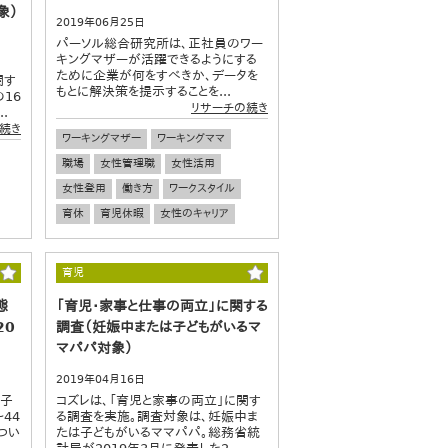
象）
2019年06月25日
パーソル総合研究所は、正社員のワー
キングマザーが活躍できるようにする
ために企業が何をすべきか、データを
関す
もとに解決策を提示することを...
16
リサーチの続き
.
続き
ワーキングマザー
ワーキングママ
職場
女性管理職
女性活用
女性登用
働き方
ワークスタイル
育休
育児休暇
女性のキャリア
育児
態
「育児・家事と仕事の両立」に関する
20
調査（妊娠中または子どもがいるマ
マパパ対象）
2019年04月16日
お子
コズレは、「育児と家事の両立」に関す
44
る調査を実施。調査対象は、妊娠中ま
つい
たは子どもがいるママパパ。総務省統