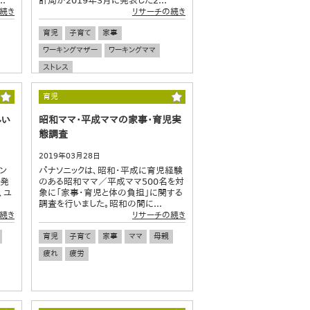
.
計局が2019年3月に発表した2...
続き
リサーチの続き
育児
子育て
家事
ワーキングマザー
ワーキングママ
ストレス
育児
しい
昭和ママ・平成ママの家事・育児実
態調査
2019年03月28日
ン
パナソニックは、昭和・平成に育児経験
に発
のある昭和ママ／平成ママ500名を対
、ユ
象に「家事・育児と体の負担」に関する
調査を行いました。昭和の間に...
続き
リサーチの続き
育児
子育て
家事
ママ
母親
疲れ
疲労