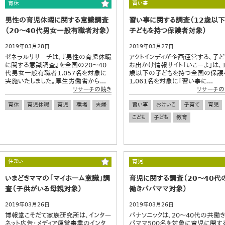
育休
習い事
男性の育児休暇に関する意識調査
習い事に関する調査（12歳以
（20～40代男女一般有職者対象）
子どもを持つ保護者対象）
2019年03月28日
2019年03月27日
ゼネラルリサーチは、『男性の育児休暇
アクトインディが企画運営する、子ど
に関する意識調査』を全国の20～40
お出かけ情報サイト「いこーよ」は、1
代男女一般有職者1,057名を対象に
歳以下の子どもを持つ全国の保護
実施いたしました。厚生労働省から...
1,061名を対象に「習い事に...
リサーチの続き
リサーチの
育休
育児休暇
育児
職場
夫婦
習い事
おけいこ
子育て
育児
こども
子ども
教育
住まい
育児
いまどきママの「マイホーム意識」調
育児に関する調査（20～40代
査（子供がいる母親対象）
働きパパママ対象）
2019年03月26日
2019年03月26日
博報堂こそだて家族研究所は、インター
パナソニックは、20～40代の共働
ネット広告・メディア運営事業のインタ
パママ500名を対象に育児に関す