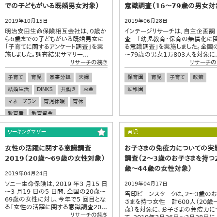
での子どもがいる既婚男女対象）
意識調査（16～79歳の男女対
2019年10月15日
2019年06月28日
明治安田生命保険相互会社は、０歳か
インテージリサーチは、自主企画調
ら６歳までの子どもがいる既婚男女に
査 「幼児教育・保育の無償化に
「子育てに関するアンケート調査」を実
る意識調査」を実施しました。全国の
施しました。調査結果サマリー...
～79歳の男女1万803人を対象に..
リサーチの続き
リサーチの
子育て
育児
家事分担
夫婦
保育園
育児
子育て
政策
結婚生活
DINKS
共働き
お金
幼稚園
マネープラン
育児休暇
育休
教育費
教育資金
ワーキングマザー
育児
女性の活躍に関する意識調査
お子さまの免疫力についての実
2019（20歳～69歳の女性対象）
調査（2～3歳のお子さまを持つ
歳～44歳の女性対象）
2019年04月24日
ソニー生命保険は、2019 年3 月15 日
2019年04月17日
～3 月19 日の5 日間、全国の20歳～
雪印ビーンスタークは、2～3歳の
69歳の女性に対し、今年で5 回目とな
さまを持つ女性 計600人（20歳～
る「女性の活躍に関する意識調査20...
歳）を対象に、お子さまの免疫力に
リサーチの続き