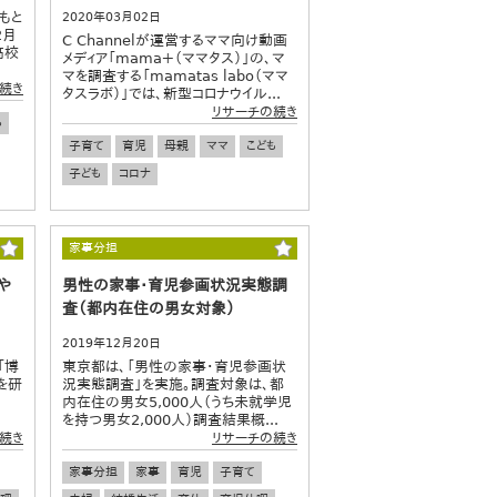
もと
2020年03月02日
2月
C Channelが運営するママ向け動画
高校
メディア「mama＋（ママタス）」の、マ
マを調査する「mamatas labo（ママ
続き
タスラボ）」では、新型コロナウイル...
リサーチの続き
も
子育て
育児
母親
ママ
こども
子ども
コロナ
家事分担
や
男性の家事・育児参画状況実態調
査（都内在住の男女対象）
2019年12月20日
「博
東京都は、「男性の家事・育児参画状
を研
況実態調査」を実施。調査対象は、都
内在住の男女5,000人（うち未就学児
を持つ男女2,000人）調査結果概...
続き
リサーチの続き
家事分担
家事
育児
子育て