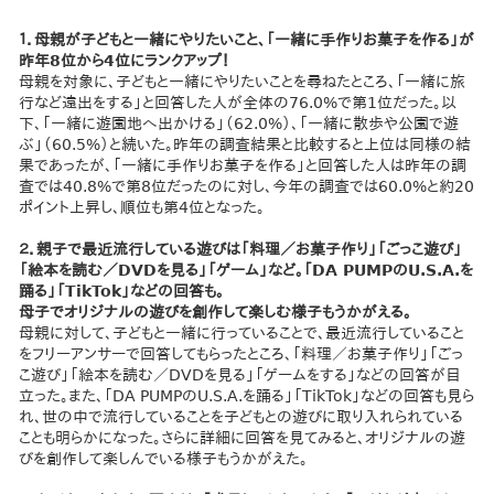
１．母親が子どもと一緒にやりたいこと、「一緒に手作りお菓子を作る」が
昨年8位から4位にランクアップ！
母親を対象に、子どもと一緒にやりたいことを尋ねたところ、「一緒に旅
行など遠出をする」と回答した人が全体の76.0%で第1位だった。以
下、「一緒に遊園地へ出かける」（62.0%）、「一緒に散歩や公園で遊
ぶ」（60.5%）と続いた。昨年の調査結果と比較すると上位は同様の結
果であったが、「一緒に手作りお菓子を作る」と回答した人は昨年の調
査では40.8%で第8位だったのに対し、今年の調査では60.0%と約20
ポイント上昇し、順位も第4位となった。
２．親子で最近流行している遊びは「料理／お菓子作り」「ごっこ遊び」
「絵本を読む／DVDを見る」「ゲーム」など。「DA PUMPのU.S.A.を
踊る」「TikTok」などの回答も。
母子でオリジナルの遊びを創作して楽しむ様子もうかがえる。
母親に対して、子どもと一緒に行っていることで、最近流行していること
をフリーアンサーで回答してもらったところ、「料理／お菓子作り」「ごっ
こ遊び」「絵本を読む／DVDを見る」「ゲームをする」などの回答が目
立った。また、「DA PUMPのU.S.A.を踊る」「TikTok」などの回答も見ら
れ、世の中で流行していることを子どもとの遊びに取り入れられている
ことも明らかになった。さらに詳細に回答を見てみると、オリジナルの遊
びを創作して楽しんでいる様子もうかがえた。