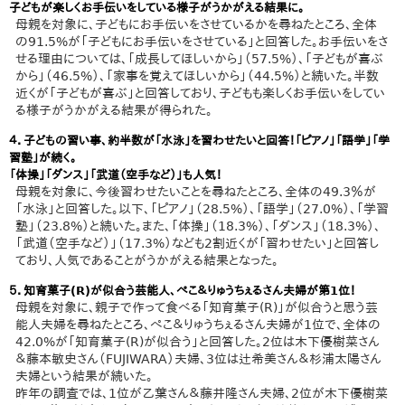
子どもが楽しくお手伝いをしている様子がうかがえる結果に。
母親を対象に、子どもにお手伝いをさせているかを尋ねたところ、全体
の91.5%が「子どもにお手伝いをさせている」と回答した。お手伝いをさ
せる理由については、「成長してほしいから」（57.5%）、「子どもが喜ぶ
から」（46.5%）、「家事を覚えてほしいから」（44.5%）と続いた。半数
近くが「子どもが喜ぶ」と回答しており、子どもも楽しくお手伝いをしてい
る様子がうかがえる結果が得られた。
４．子どもの習い事、約半数が「水泳」を習わせたいと回答！「ピアノ」「語学」「学
習塾」が続く。
「体操」「ダンス」「武道（空手など）」も人気！
母親を対象に、今後習わせたいことを尋ねたところ、全体の49.3％が
「水泳」と回答した。以下、「ピアノ」（28.5%）、「語学」（27.0%）、「学習
塾」（23.8%）と続いた。また、「体操」（18.3%）、「ダンス」（18.3%）、
「武道（空手など）」（17.3%）なども2割近くが「習わせたい」と回答し
ており、人気であることがうかがえる結果となった。
５．知育菓子(R)が似合う芸能人、ぺこ＆りゅうちぇるさん夫婦が第1位！
母親を対象に、親子で作って食べる「知育菓子(R)」が似合うと思う芸
能人夫婦を尋ねたところ、ぺこ＆りゅうちぇるさん夫婦が1位で、全体の
42.0%が「知育菓子(R)が似合う」と回答した。2位は木下優樹菜さん
＆藤本敏史さん（FUJIWARA）夫婦、3位は辻希美さん＆杉浦太陽さん
夫婦という結果が続いた。
昨年の調査では、1位が乙葉さん＆藤井隆さん夫婦、2位が木下優樹菜