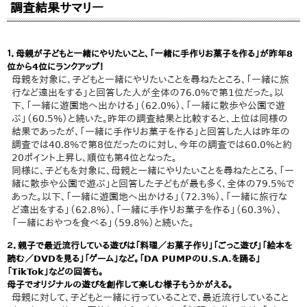
調査結果サマリー
１．母親が子どもと一緒にやりたいこと、「一緒に手作りお菓子を作る」が昨年8
位から4位にランクアップ！
母親を対象に、子どもと一緒にやりたいことを尋ねたところ、「一緒に旅
行など遠出をする」と回答した人が全体の76.0%で第1位だった。以
下、「一緒に遊園地へ出かける」（62.0%）、「一緒に散歩や公園で遊
ぶ」（60.5%）と続いた。昨年の調査結果と比較すると、上位は同様の
結果であったが、「一緒に手作りお菓子を作る」と回答した人は昨年の
調査では40.8%で第8位だったのに対し、今年の調査では60.0%と約
20ポイント上昇し、順位も第4位となった。
同様に、子どもを対象に、母親と一緒にやりたいことを尋ねたところ、「一
緒に散歩や公園で遊ぶ」と回答した子どもが最も多く、全体の79.5%で
あった。以下、「一緒に遊園地へ出かける」（72.3%）、「一緒に旅行な
ど遠出をする」（62.8%）、「一緒に手作りお菓子を作る」（60.3%）、
「一緒におやつを食べる」（59.8%）と続いた。
２．親子で最近流行している遊びは「料理／お菓子作り」「ごっこ遊び」「絵本を
読む／DVDを見る」「ゲーム」など。「DA PUMPのU.S.A.を踊る」
「TikTok」などの回答も。
母子でオリジナルの遊びを創作して楽しむ様子もうかがえる。
母親に対して、子どもと一緒に行っていることで、最近流行していること