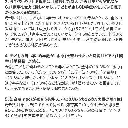
３．お手伝いをさせる理由は、「成長してほしいから」「子どもが喜ぶか
ら」「家事を覚えてほしいから」。子どもが楽しくお手伝いをしている様子
がうかがえる結果に。
母親に対して、子どもにお手伝いをさせているかを尋ねたところ、全体の
91.5%が「子どもにお手伝いをさせている」と回答した。お手伝いをさせ
る理由については、「成長してほしいから」（57.5%）、「子どもが喜ぶか
ら」（46.5%）、「家事を覚えてほしいから」（44.5%）と続いた。半数近く
が「子どもが喜ぶ」と回答しており、子どもも楽しくお手伝いをしている様
子がうかがえる結果が得られた。
４．子どもの習い事、約半数が「水泳」を習わせたいと回答！「ピアノ」「語
学」「学習塾」が続く。
今後、子どもに習わせたいことを尋ねたところ、全体の49.3％が「水泳」
と回答した。以下、「ピアノ」（28.5%）、「語学」（27.0%）、「学習塾」
（23.8%）と続いた。また、「体操」（18.3%）、「ダンス」（18.3%）、「武
道（空手など）」（17.3%）なども2割近くが「習わせたい」と回答してお
り、人気であることがうかがえる結果となった。
５．知育菓子(R)が似合う芸能人、ぺこ＆りゅうちぇるさん夫婦が第1位！
母親を対象に、親子で作って食べる「知育菓子(R)」が似合うと思う芸
能人夫婦を尋ねたところ、ぺこ＆りゅうちぇるさん夫婦が1位で、全体の
42.0%が「知育菓子(R)が似合う」と回答した。