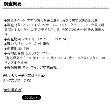
調査概要
◆調査タイトル：ママの冷え対策と温育ライフに関する調査2018
◆調査対象：ネットエイジアリサーチのインターネットモニター会員を母
集団とする小学生以下の子どもがいる、全国の20歳～49歳の既婚女
性
◆調査期間：2018年11月22日～11月24日
◆調査方法：インターネット調査
◆調査地域：全国
◆有効回答数：1,000サンプル
（有効回答から、20代333s、30代334s、40代333sとなるよう1,000
サンプルを抽出）
◆実施機関：ネットエイジア株式会社
詳しいリサーチ内容はネタ元へ
リンク先リサーチPDF
[
養命酒製造
]