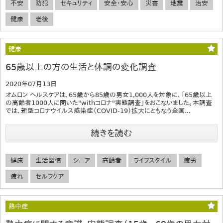
不安
防犯
セキュリティ
安全・安心
災害
地震
治安
健康
老後
健康
65歳以上の方の生活と体調の変化調査
2020年07月13日
オムロン ヘルスケアは、65歳から85歳の男女1,000人を対象に、「65歳以上
の高齢者1000人に聞いた"withコロナ"実態調査」をおこないました。本調査
では、新型コロナウイルス感染症（COVID-19）拡大にともなう全国...
続きを読む
健康
生活習慣
シニア
高齢者
ライフスタイル
疲労
疲れ
セルフケア
熱中症