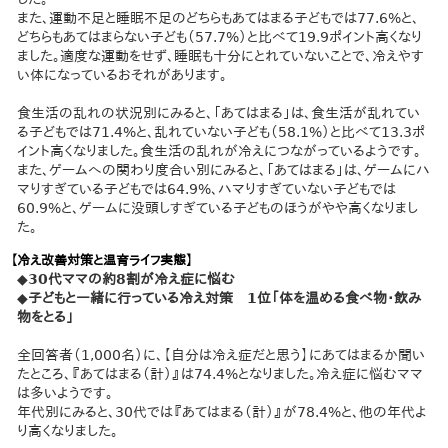
また、運動不足と睡眠不足のどちらもあてはまる子どもでは77.6%と、
どちらもあてはまらない子ども（57.7%）と比べて19.9ポイント高くなり
ました。適度な運動をせず、睡眠も十分にとれていないことで、冷えやす
い体になっているおそれがあります。
食生活の乱れの状況別にみると、「あてはまる」は、食生活が乱れてい
る子どもでは71.4%と、乱れていない子ども（58.1%）と比べて13.3ポ
イント高くなりました。食生活の乱れが冷えにつながっているようです。
また、ゲームへの関わり度合い別にみると、「あてはまる」は、ゲームにハ
マりすぎている子どもでは64.9%、ハマりすぎていない子どもでは
60.9%と、ゲームに没頭しすぎている子どものほうがやや高くなりまし
た。
【冷え改善対策と温育ライフ実態】
◆30代ママの約8割が冷え症に悩む
◆子どもと一緒に行っている冷え対策 1位「体を温める食べ物・飲み
物をとる」
全回答者（1,000名）に、【自分は冷え症だと思う】にあてはまるか聞い
たところ、『あてはまる（計）』は74.4%となりました。冷え症に悩むママ
は多いようです。
年代別にみると、30代では『あてはまる（計）』が78.4%と、他の年代よ
り高くなりました。