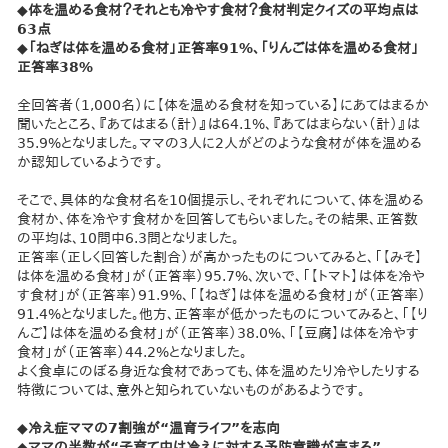
◆体を温める食材？それとも冷やす食材？食材判定クイズの平均点は
63点
◆「ねぎは体を温める食材」正答率91%、「りんごは体を温める食材」
正答率38%
全回答者（1,000名）に【体を温める食材を知っている】にあてはまるか
聞いたところ、『あてはまる（計）』は64.1%、『あてはまらない（計）』は
35.9%となりました。ママの3人に2人がどのような食材が体を温める
か認知しているようです。
そこで、具体的な食材名を10個提示し、それぞれについて、体を温める
食材か、体を冷やす食材かを回答してもらいました。その結果、正答数
の平均は、10問中6.3問となりました。
正答率（正しく回答した割合）が高かったものについてみると、「【みそ】
は体を温める食材」が（正答率）95.7%、次いで、「【トマト】は体を冷や
す食材」が（正答率）91.9%、「【ねぎ】は体を温める食材」が（正答率）
91.4%となりました。他方、正答率が低かったものについてみると、「【り
んご】は体を温める食材」が（正答率）38.0%、「【豆腐】は体を冷やす
食材」が（正答率）44.2%となりました。
よく食卓にのぼる身近な食材であっても、体を温めたり冷やしたりする
特徴については、意外と知られていないものがあるようです。
◆冷え症ママの7割強が“温育ライフ”を志向
◆ママの半数が“子育て中は冷えに対する予防意識が高まる”