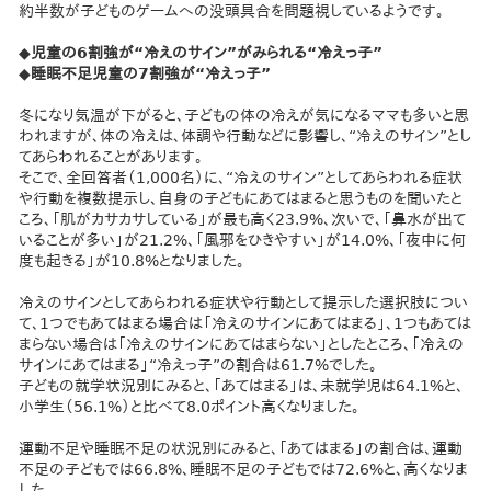
約半数が子どものゲームへの没頭具合を問題視しているようです。
◆児童の6割強が“冷えのサイン”がみられる“冷えっ子”
◆睡眠不足児童の7割強が“冷えっ子”
冬になり気温が下がると、子どもの体の冷えが気になるママも多いと思
われますが、体の冷えは、体調や行動などに影響し、“冷えのサイン”とし
てあらわれることがあります。
そこで、全回答者（1,000名）に、“冷えのサイン”としてあらわれる症状
や行動を複数提示し、自身の子どもにあてはまると思うものを聞いたと
ころ、「肌がカサカサしている」が最も高く23.9%、次いで、「鼻水が出て
いることが多い」が21.2%、「風邪をひきやすい」が14.0%、「夜中に何
度も起きる」が10.8%となりました。
冷えのサインとしてあらわれる症状や行動として提示した選択肢につい
て、1つでもあてはまる場合は「冷えのサインにあてはまる」、1つもあては
まらない場合は「冷えのサインにあてはまらない」としたところ、「冷えの
サインにあてはまる」“冷えっ子”の割合は61.7%でした。
子どもの就学状況別にみると、「あてはまる」は、未就学児は64.1%と、
小学生（56.1%）と比べて8.0ポイント高くなりました。
運動不足や睡眠不足の状況別にみると、「あてはまる」の割合は、運動
不足の子どもでは66.8%、睡眠不足の子どもでは72.6%と、高くなりま
した。