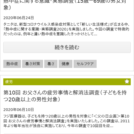
熱中症に関する意識・実態調査（15歳－69歳の男女対
象）
2020年06月24日
タニタは、新型コロナウイルス感染症対策として「新しい生活様式」が広まる中、
「熱中症に関する意識・実態調査2020」を実施しました。今回の調査で特徴的
だったのは、例年と違い熱中症を意識したきっかけとして...
続きを読む
熱中症
暑さ対策
暑さ
健康
セルフケア
疲労
第10回 お父さんの疲労事情と解消法調査（子どもを持
つ20歳以上の男性対象）
2020年06月10日
フジ医療器は、子どもを持つ20歳以上の男性を対象に「＜父の日企画＞第10
回 お父さんの疲労事情と解消法調査」を実施いたしました。この調査は、2011
年より毎年当社が独自に実施しており、今年の調査で10回目を迎...