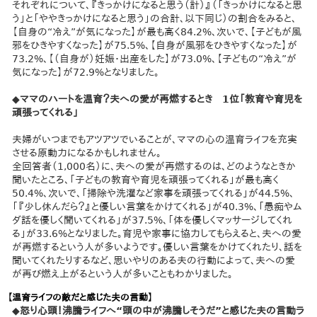
それぞれについて、『きっかけになると思う（計）』（「きっかけになると思
う」と「ややきっかけになると思う」の合計、以下同じ）の割合をみると、
【自身の“冷え”が気になった】が最も高く84.2%、次いで、【子どもが風
邪をひきやすくなった】が75.5%、【自身が風邪をひきやすくなった】が
73.2%、【（自身が）妊娠・出産をした】が73.0%、【子どもの“冷え”が
気になった】が72.9%となりました。
◆ママのハートを温育？夫への愛が再燃するとき 1位「教育や育児を
頑張ってくれる」
夫婦がいつまでもアツアツでいることが、ママの心の温育ライフを充実
させる原動力になるかもしれません。
全回答者（1,000名）に、夫への愛が再燃するのは、どのようなときか
聞いたところ、「子どもの教育や育児を頑張ってくれる」が最も高く
50.4%、次いで、「掃除や洗濯など家事を頑張ってくれる」が44.5%、
「『少し休んだら？』と優しい言葉をかけてくれる」が40.3%、「愚痴やム
ダ話を優しく聞いてくれる」が37.5%、「体を優しくマッサージしてくれ
る」が33.6%となりました。育児や家事に協力してもらえると、夫への愛
が再燃するという人が多いようです。優しい言葉をかけてくれたり、話を
聞いてくれたりするなど、思いやりのある夫の行動によって、夫への愛
が再び燃え上がるという人が多いこともわかりました。
【温育ライフの敵だと感じた夫の言動】
◆怒り心頭！沸騰ライフへ“頭の中が沸騰しそうだ”と感じた夫の言動ラ