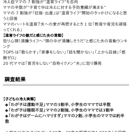
冷え症ママの 7 割強が“温育ライフ”を志向
ママの半数が“子育て中は冷えに対する予防意識が高まる”
ママの 7 割強が「妊娠・出産」は“温育ライフ”開始のきっかけになると思
うと回答
ママのハートを温育？夫への愛が再燃するとき 1 位「教育や育児を頑張
ってくれる」
【温育ライフの敵だと感じた夫の言動】
怒り心頭！沸騰ライフへ“頭の中が沸騰しそうだ”と感じた夫の言動ランキ
ング
TOP5 は「散らかす」「家事をしない」「話を聞かない」「上から目線」「感
謝ゼロ」
20 代ママは「育児をしない“自称イクメン”夫」に怒り爆発
調査結果
【子どもの冷え実態】
◆「わが子は運動不足」ママの3割半、小学生のママでは半数
◆「わが子は睡眠不足」ママの2割強、小学生のママでは3割半
◆「わが子はゲームにハマりすぎ」ママの2割、小学生のママでは約半
数