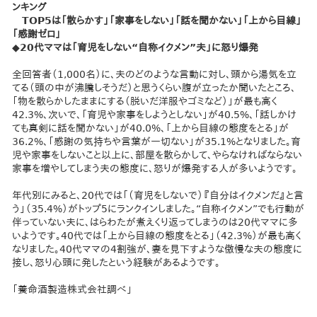
ンキング
TOP5は「散らかす」「家事をしない」「話を聞かない」「上から目線」
「感謝ゼロ」
◆20代ママは「育児をしない“自称イクメン”夫」に怒り爆発
全回答者（1,000名）に、夫のどのような言動に対し、頭から湯気を立
てる（頭の中が沸騰しそうだ）と思うくらい腹が立ったか聞いたところ、
「物を散らかしたままにする（脱いだ洋服やゴミなど）」が最も高く
42.3%、次いで、「育児や家事をしようとしない」が40.5%、「話しかけ
ても真剣に話を聞かない」が40.0%、「上から目線の態度をとる」が
36.2%、「感謝の気持ちや言葉が一切ない」が35.1%となりました。育
児や家事をしないこと以上に、部屋を散らかして、やらなければならない
家事を増やしてしまう夫の態度に、怒りが爆発する人が多いようです。
年代別にみると、20代では「（育児をしないで）『自分はイクメンだ』と言
う」（35.4%）がトップ5にランクインしました。“自称イクメン”でも行動が
伴っていない夫に、はらわたが煮えくり返ってしまうのは20代ママに多
いようです。40代では「上から目線の態度をとる」（42.3%）が最も高く
なりました。40代ママの4割強が、妻を見下すような傲慢な夫の態度に
接し、怒り心頭に発したという経験があるようです。
「養命酒製造株式会社調べ」