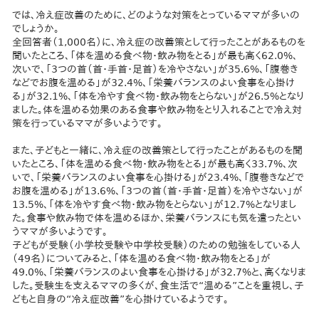
では、冷え症改善のために、どのような対策をとっているママが多いの
でしょうか。
全回答者（1,000名）に、冷え症の改善策として行ったことがあるものを
聞いたところ、「体を温める食べ物・飲み物をとる」が最も高く62.0%、
次いで、「3つの首（首・手首・足首）を冷やさない」が35.6%、「腹巻き
などでお腹を温める」が32.4%、「栄養バランスのよい食事を心掛け
る」が32.1%、「体を冷やす食べ物・飲み物をとらない」が26.5%となり
ました。体を温める効果のある食事や飲み物をとり入れることで冷え対
策を行っているママが多いようです。
また、子どもと一緒に、冷え症の改善策として行ったことがあるものを聞
いたところ、「体を温める食べ物・飲み物をとる」が最も高く33.7%、次
いで、「栄養バランスのよい食事を心掛ける」が23.4%、「腹巻きなどで
お腹を温める」が13.6%、「3つの首（首・手首・足首）を冷やさない」が
13.5%、「体を冷やす食べ物・飲み物をとらない」が12.7%となりまし
た。食事や飲み物で体を温めるほか、栄養バランスにも気を遣ったとい
うママが多いようです。
子どもが受験（小学校受験や中学校受験）のための勉強をしている人
（49名）についてみると、「体を温める食べ物・飲み物をとる」が
49.0%、「栄養バランスのよい食事を心掛ける」が32.7%と、高くなりま
した。受験生を支えるママの多くが、食生活で“温める”ことを重視し、子
どもと自身の“冷え症改善”を心掛けているようです。