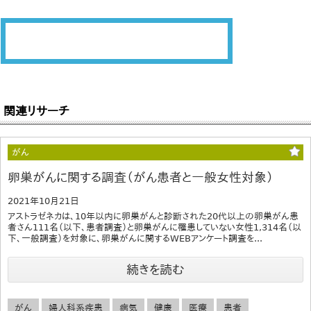
関連リサーチ
がん
卵巣がんに関する調査（がん患者と一般女性対象）
2021年10月21日
アストラゼネカは、10年以内に卵巣がんと診断された20代以上の卵巣がん患
者さん111名（以下、患者調査）と卵巣がんに罹患していない女性1,314名（以
下、一般調査）を対象に、卵巣がんに関するWEBアンケート調査を...
続きを読む
がん
婦人科系疾患
病気
健康
医療
患者