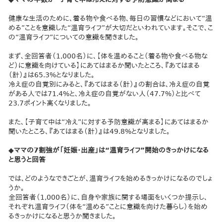
健康な生活のために、着る物や食べる物、毎日の習慣などにおいて“温
める”ことを意識した“温育ライフ”が大切だといわれています。そこで、こ
の“温育ライフ”についての意識を聞きました。
まず、全回答者（1,000名）に、【体を温めること（着る物や食べる物な
ど）に意識を向けている】にあてはまるか聞いたところ、『あてはまる
（計）』は65.3%となりました。
冷え症の自覚別にみると、『あてはまる（計）』の割合は、冷え症の自覚
がある人では71.4%と、冷え症の自覚がない人（47.7%）と比べて
23.7ポイント高くなりました。
また、【子育て中は“冷え”に対する予防意識が高まる】にあてはまるか
聞いたところ、『あてはまる（計）』は49.8%となりました。
◆ママの7割強が「妊娠・出産」は“温育ライフ”開始のきっかけになる
と思うと回答
では、どのようなできごとが、温育ライフを始めるきっかけになるのでしょ
うか。
全回答者（1,000名）に、自身や家族に関する場面をいくつか提示し、
それぞれ温育ライフ（体を“温める”ことに意識を向けた暮らし）を始め
るきっかけになると思うか聞きました。