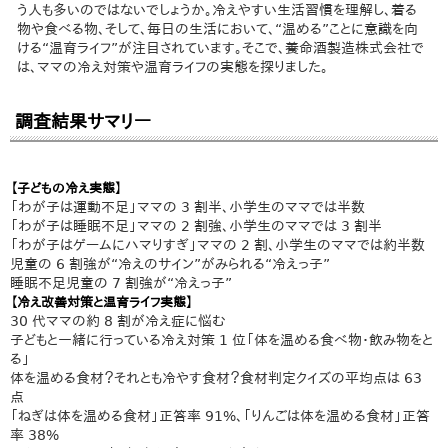
う人も多いのではないでしょうか。冷えやすい生活習慣を理解し、着る
物や食べる物、そして、毎日の生活において、“温める”ことに意識を向
ける“温育ライフ”が注目されています。そこで、養命酒製造株式会社で
は、ママの冷え対策や温育ライフの実態を探りました。
調査結果サマリー
【子どもの冷え実態】
「わが子は運動不足」ママの 3 割半、小学生のママでは半数
「わが子は睡眠不足」ママの 2 割強、小学生のママでは 3 割半
「わが子はゲームにハマりすぎ」ママの 2 割、小学生のママでは約半数
児童の 6 割強が“冷えのサイン”がみられる“冷えっ子”
睡眠不足児童の 7 割強が“冷えっ子”
【冷え改善対策と温育ライフ実態】
30 代ママの約 8 割が冷え症に悩む
子どもと一緒に行っている冷え対策 1 位「体を温める食べ物・飲み物をと
る」
体を温める食材？それとも冷やす食材？食材判定クイズの平均点は 63
点
「ねぎは体を温める食材」正答率 91%、「りんごは体を温める食材」正答
率 38%