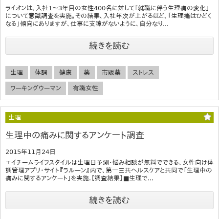
ライオンは、入社1～3年目の女性400名に対して「就職に伴う生理痛の変化」
について意識調査を実施。その結果、入社年次が上がるほど、「生理痛はひどく
なる」傾向にありますが、仕事に支障がないように、自分なり...
続きを読む
生理
体調
健康
薬
市販薬
ストレス
ワーキングウーマン
有職女性
生理
生理中の痛みに関するアンケート調査
2015年11月24日
エイチームライフスタイルは生理日予測・悩み相談が無料でできる、女性向け体
調管理アプリ・サイト『ラルーン』内で、第一三共ヘルスケアと共同で「生理中の
痛みに関するアンケート」を実施.【調査結果】■生理で...
続きを読む