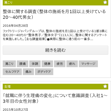
肩こり
整体に関する調査（整体の施術を月1回以上受けている
20～40代男女）
2016年04月28日
ファクトリージャパングループは、整体の施術を月1回以上受けている1都3県に
住む20～40代の“整体男子／整体女子”(113人)に、整体に関するアンケート
を実施しました。【主な調査結果】●実際に整体に通う前の一番多...
続きを読む
肩こり
腰痛
体調
健康
疲労
疲れ
マッサージ
セルフケア
痛み
ボディケア
生理
「就職に伴う生理痛の変化」について意識調査（入社1～
3年目の女性対象）
2015年10月27日