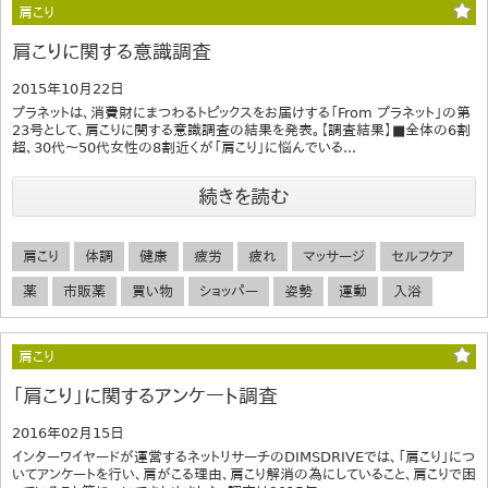
肩こり
肩こりに関する意識調査
2015年10月22日
プラネットは、消費財にまつわるトピックスをお届けする「From プラネット」の第
23号として、肩こりに関する意識調査の結果を発表。【調査結果】■全体の6割
超、30代～50代女性の8割近くが「肩こり」に悩んでいる...
続きを読む
肩こり
体調
健康
疲労
疲れ
マッサージ
セルフケア
薬
市販薬
買い物
ショッパー
姿勢
運動
入浴
肩こり
「肩こり」に関するアンケート調査
2016年02月15日
インターワイヤードが運営するネットリサーチのDIMSDRIVEでは、「肩こり」につ
いてアンケートを行い、肩がこる理由、肩こり解消の為にしていること、肩こりで困