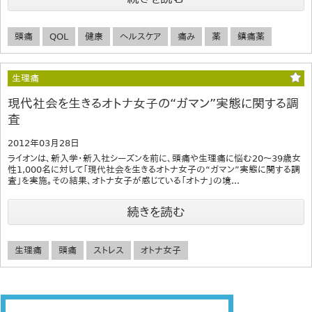
頭痛
QOL
健康
ヘルスケア
痛み
薬
鎮痛薬
生理痛
現代社会を生きるオトナ女子の“ガマン”実態に関する調
査
2012年03月28日
ライオンは、新入学・新入社シーズンを前に、頭痛や生理痛に悩む20～39歳女
性1,000名に対して「現代社会を生きるオトナ女子の“ガマン”実態に関する調
査」を実施。その結果、オトナ女子が感じている「オトナ」の境...
続きを読む
生理痛
頭痛
ストレス
オトナ女子