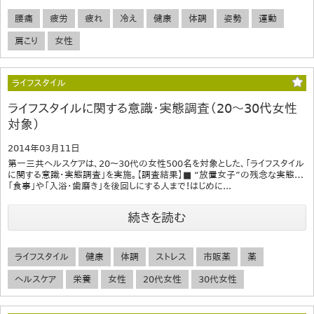
腰痛
疲労
疲れ
冷え
健康
体調
姿勢
運動
肩こり
女性
ライフスタイル
ライフスタイルに関する意識・実態調査（20～30代女性
対象）
2014年03月11日
第一三共ヘルスケアは、20～30代の女性500名を対象とした、「ライフスタイル
に関する意識・実態調査」を実施。【調査結果】■ “放置女子”の残念な実態…
「食事」や「入浴・歯磨き」を後回しにする人まで！はじめに...
続きを読む
ライフスタイル
健康
体調
ストレス
市販薬
薬
ヘルスケア
栄養
女性
20代女性
30代女性