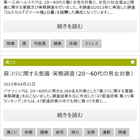
第一三共ヘルスケアは、20～40代の働く女性を対象に、女性の社会進出と頭
痛に関する意識及び実態調査を行いました。本調査は2013年に実施した調査
「OLたちの『ズツーの種』白書」を踏襲した構成となっています。...
続きを読む
頭痛
薬
市販薬
健康
体調
ストレス
肩こり
肩コリに関する意識・実態調査（20～60代の男女対象）
2015年04月21日
パナソニックは、20～60代の男女8,360名を対象とした「肩コリに関する意識・
実態調査」をおこないました。調査結果を元に作成した「47都道府県 肩コリ県
ランキング」からは、47都道府県の中でも特に肩コリを感じ...
続きを読む
肩こり
体調
健康
疲労
疲れ
姿勢
運動
頭痛