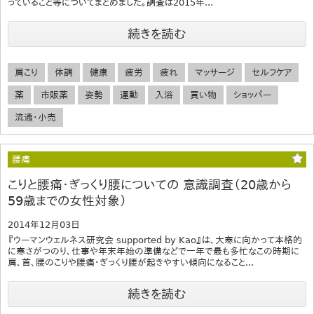
っていること等についてまとめました。調査は2015年...
続きを読む
肩こり
体調
健康
疲労
疲れ
マッサージ
セルフケア
薬
市販薬
姿勢
運動
入浴
買い物
ショッパー
流通・小売
腰痛
こりと腰痛・ぎっくり腰についての 意識調査（20歳から
59歳までの女性対象）
2014年12月03日
『ウーマンウェルネス研究会 supported by Kao』は、大寒に向かって本格的
に寒さがつのり、仕事や年末年始の準備などで一年で最も多忙なこの時期に
肩、首、腰のこりや腰痛・ぎっくり腰が起きやすい傾向になること...
続きを読む