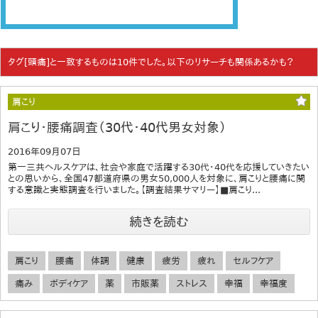
タグ[頭痛]と一致するものは10件でした。以下のリサーチも関係あるかも？
肩こり
肩こり・腰痛調査（30代・40代男女対象）
2016年09月07日
第一三共ヘルスケアは、社会や家庭で活躍する30代・40代を応援していきたい
との思いから、全国47都道府県の男女50,000人を対象に、肩こりと腰痛に関
する意識と実態調査を行いました。【調査結果サマリー】■肩こり...
続きを読む
肩こり
腰痛
体調
健康
疲労
疲れ
セルフケア
痛み
ボディケア
薬
市販薬
ストレス
幸福
幸福度