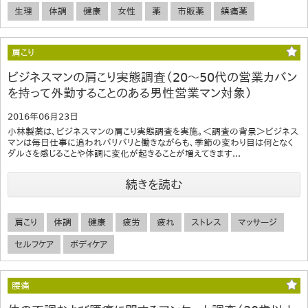
生理
体調
健康
女性
薬
市販薬
鎮痛薬
肩こり
ビジネスマンの肩こり実態調査（20～50代の営業カバン
を持って外勤することのある男性営業マン対象）
2016年06月23日
小林製薬は、ビジネスマンの肩こり実態調査を実施。＜調査の背景＞ビジネス
マンは毎日仕事に追われバリバリと働きながらも、季節の変わり目は何となく
ダルさを感じることや体調に変化が起きることが増えてきます...
続きを読む
肩こり
体調
健康
疲労
疲れ
ストレス
マッサージ
セルフケア
ボディケア
腰痛