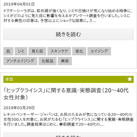
2019年04月01日
ドクターシーラボは、紫外線が強くなり、シミや日焼けが気になり始める時季に、
シミがどのように見た目に影響を与えるかアンケート調査を行いました。シミに
対する異性の印象は、予想以上にショックな結果に。さ...
続きを読む
肌
シミ
見た目
スキンケア
老化
エイジング
アンチエイジング
化粧品
美容
体型
「ヒップクライシス」に関する意識・実態調査（20～40代
女性対象）
2019年03月29日
レキットベンキーザー・ジャパンは、お尻のたるみが気になっている20～40代の
女性500人を対象に、お尻がたるむ「ヒップクライシス」に関する意識・実態調査
を行いました。調査結果はじめに、事前調査で20～40代の...