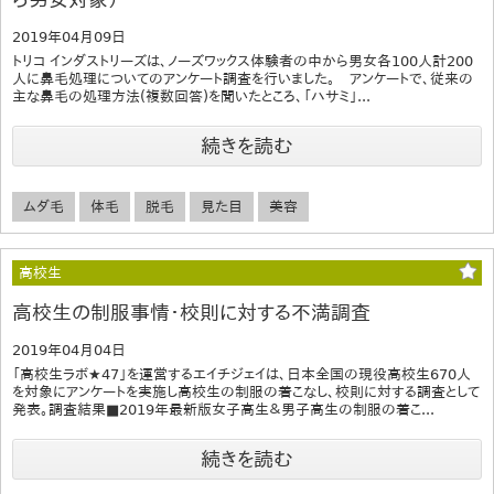
2019年04月09日
トリコ インダストリーズは、ノーズワックス体験者の中から男女各100人計200
人に鼻毛処理についてのアンケート調査を行いました。 アンケートで、従来の
主な鼻毛の処理方法(複数回答)を聞いたところ、「ハサミ」...
続きを読む
ムダ毛
体毛
脱毛
見た目
美容
高校生
高校生の制服事情・校則に対する不満調査
2019年04月04日
「高校生ラボ★47」を運営するエイチジェイは、日本全国の現役高校生670人
を対象にアンケートを実施し高校生の制服の着こなし、校則に対する調査として
発表。調査結果■2019年最新版女子高生＆男子高生の制服の着こ...
続きを読む