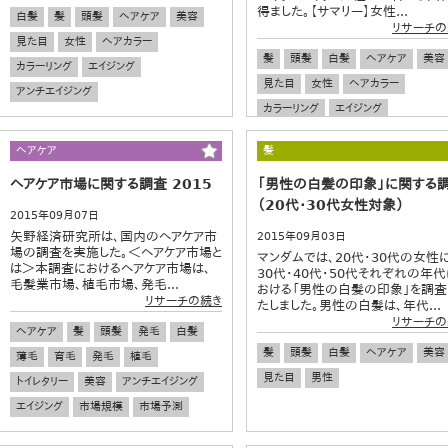
得ました。【サマリー】女性...
白髪
髪
頭髪
ヘアケア
美容
リサーチの
見た目
女性
ヘアカラー
髪
頭髪
白髪
ヘアケア
美容
カラーリング
エイジング
見た目
女性
ヘアカラー
アンチエイジング
カラーリング
エイジング
アンチエイジング
ヘアケア
髪
ヘアケア市場に関する調査 2015
「男性の白髪の印象」に関する
（20代・30代女性対象）
2015年09月07日
矢野経済研究所は、国内のヘアケア市
2015年09月03日
場の調査を実施した。＜ヘアケア市場と
マンダムでは、20代・30代の女性に
は＞本調査におけるヘアケア市場は、
30代・40代・50代それぞれの年代
毛髪業市場、植毛市場、発毛...
おける「男性の白髪の印象」を調査
リサーチの続き
たしました。男性の白髪は、年代...
リサーチの
ヘアケア
髪
頭髪
発毛
白髪
髪
頭髪
白髪
ヘアケア
美容
薄毛
育毛
発毛
植毛
見た目
男性
トイレタリー
美容
アンチエイジング
エイジング
市場規模
市場予測