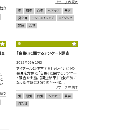
リサーチの続き
続き
髪
頭髪
白髪
ヘアケア
美容
見た目
アンチエイジング
エイジング
加齢
女性
髪
調査
「白髪」に関するアンケート調査
2015年06月10日
アイアールは運営する「キレイナビ」の
会員を対象に「白髪」に関するアンケー
、
ト調査を実施。【調査結果】白髪が気に
に
なった年齢は30代後半～40...
い
リサーチの続き
続き
髪
頭髪
白髪
ヘアケア
美容
見た目