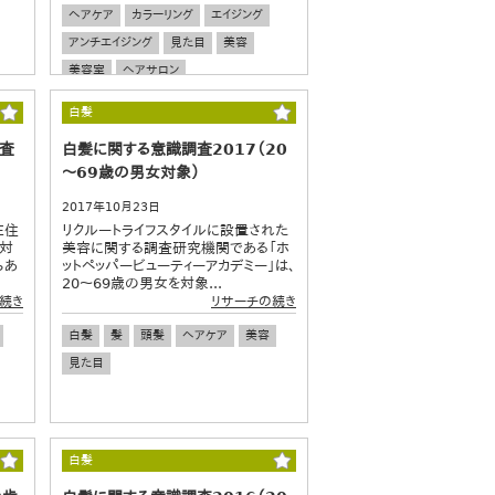
ヘアケア
カラーリング
エイジング
アンチエイジング
見た目
美容
美容室
ヘアサロン
白髪
調査
白髪に関する意識調査2017（20
～69歳の男女対象）
2017年10月23日
在住
リクルートライフスタイルに設置された
髪対
美容に関する調査研究機関である「ホ
らあ
ットペッパービューティーアカデミー」は、
20～69歳の男女を対象...
続き
リサーチの続き
白髪
髪
頭髪
ヘアケア
美容
見た目
白髪