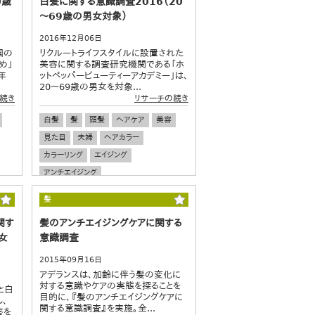
0歳
白髪に関する意識調査2016（20
～69歳の男女対象）
2016年12月06日
国の
リクルートライフスタイルに設置された
め」
美容に関する調査研究機関である「ホ
年
ットペッパービューティーアカデミー」は、
20～69歳の男女を対象...
続き
リサーチの続き
白髪
髪
頭髪
ヘアケア
美容
見た目
夫婦
ヘアカラー
カラーリング
エイジング
アンチエイジング
髪
関す
髪のアンチエイジングケアに関する
女
意識調査
2015年09月16日
アデランスは、加齢に伴う髪の変化に
対する意識やケアの実態を探ることを
と白
目的に、『髪のアンチエイジングケアに
、
関する意識調査』を実施。全...
答を