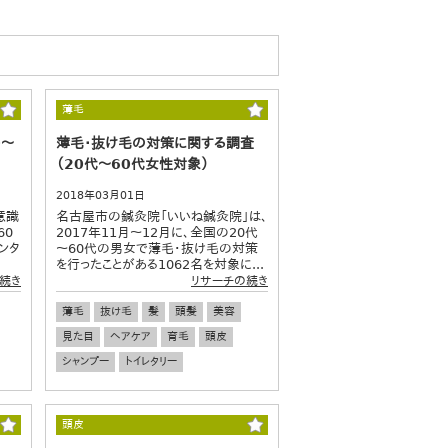
薄毛
0～
薄毛・抜け毛の対策に関する調査
（20代～60代女性対象）
2018年03月01日
意識
名古屋市の鍼灸院「いいね鍼灸院」は、
60
2017年11月～12月に、全国の20代
ンタ
～60代の男女で薄毛・抜け毛の対策
を行ったことがある1062名を対象に...
続き
リサーチの続き
薄毛
抜け毛
髪
頭髪
美容
見た目
ヘアケア
育毛
頭皮
シャンプー
トイレタリー
頭皮