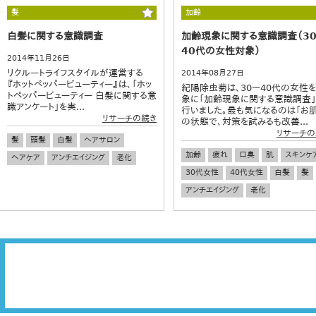
髪
加齢
白髪に関する意識調査
加齢現象に関する意識調査（3
40代の女性対象）
2014年11月26日
リクルートライフスタイルが運営する
2014年08月27日
『ホットペッパービューティー』は、「ホッ
紀陽除虫菊は、30～40代の女性
トペッパービューティー 白髪に関する意
象に「加齢現象に関する意識調査」
識アンケート」を実...
行いました。最も気になるのは「お肌
リサーチの続き
の状態で、対策を試みるも改善...
リサーチの
髪
頭髪
白髪
ヘアサロン
加齢
疲れ
口臭
肌
スキンケ
ヘアケア
アンチエイジング
老化
30代女性
40代女性
白髪
髪
アンチエイジング
老化