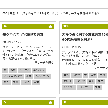
タグ[白髪]と一致するものは17件でした。以下のリサーチも関係あるかも？
髪
薄毛
髪のエイジングに関する調査
夫婦の髪に関する意識調査（3
60代既婚男女対象）
2018年02月26日
サンスターグループ ヘルス＆ビューテ
2018年09月05日
ィーカンパニー（サンスター）は、40代女
アデランスは、『夫婦の髪に関する
性618名を対象に「髪のエイジングに
調査』を実施しました。全国の30～
関する調査」を実施。その...
代の既婚男女 824 人を対象に、イ
リサーチの続き
ーネットによるアンケート調...
リサーチの
髪
頭髪
ヘアケア
エイジング
薄毛
抜け毛
髪
頭髪
美容
アンチエイジング
加齢
ヘアスタイル
見た目
ヘアケア
育毛
頭皮
髪型
美容
見た目
栄養
シャンプー
トイレタリー
夫婦
髪
髪