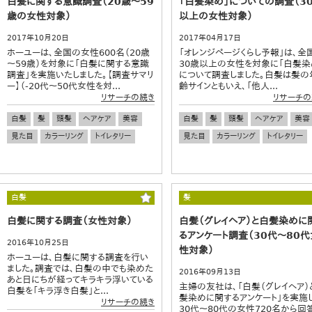
白髪に関する意識調査（20歳～59
「白髪染め」についての調査（3
歳の女性対象）
以上の女性対象）
2017年10月20日
2017年04月17日
ホーユーは、全国の女性600名（20歳
「オレンジページくらし予報」は、全
～59歳）を対象に「白髪に関する意識
30歳以上の女性を対象に「白髪染
調査」を実施いたしました。【調査サマリ
について調査しました。白髪は髪の
ー】（-20代～50代女性を対...
齢サインともいえ、「他人...
リサーチの続き
リサーチの
白髪
髪
頭髪
ヘアケア
美容
白髪
髪
頭髪
ヘアケア
美容
見た目
カラーリング
トイレタリー
見た目
カラーリング
トイレタリー
白髪
髪
白髪に関する調査（女性対象）
白髪（グレイヘア）と白髪染めに
るアンケート調査（30代～80代
2016年10月25日
性対象）
ホーユーは、白髪に関する調査を行い
ました。調査では、白髪の中でも染めた
2016年09月13日
あと日にちが経ってキラキラ浮いている
主婦の友社は、「白髪（グレイヘア）
白髪を「キラ浮き白髪」と...
髪染めに関するアンケート」を実施し
リサーチの続き
30代～80代の女性720名から回