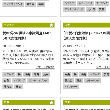
ヘアケア
カラーリング
エイジング
アンチエイジング
見た目
美容
アンチエイジング
見た目
美容
ヘアケア
白髪
髪の悩みに関する意識調査（40～
「白髪と白髪対策」についての
50代女性対象）
（成人女性対象）
2018年10月04日
2018年07月02日
アートネイチャーは、全国の「髪に悩み
オレンジページくらし予報は、国内
があり」「髪の悩みに対するお手入れを
の成人女性を対象に、「白髪と白
積極的にしている」４０～５０代の女性５
策」について調査しました。「ちらほ
００人に、髪の悩みに...
る程度」、「目立ちだし...
リサーチの続き
リサーチの
ヘアケア
髪
頭髪
年齢
加齢
白髪
髪
頭髪
ヘアケア
美容
白髪
エイジング
アンチエイジング
見た目
頭皮
カラーリング
見た目
美容
トイレタリー
白髪
白髪