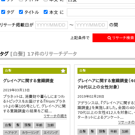
タグ
タイトル
本文
に
リサーチ掲載日が
～
の間
上記条件で
リサーチ検索
タグ
[白髪]
17件のリサーチデータ
白髪
白髪
グレイヘアに関する意識調査
グレイヘアに関する意識調査（4
70代以上の女性対象）
2019年03月13日
プラネットは、消費財や暮らしにまつわ
2019年02月28日
るトピックスをお届けする『Fromプラネ
アデランスは、『グレイヘアに関する
ット』の第105号として、グレイヘアに関
識調査』を実施しました。全国の40
する意識調査の結果をご紹...
70代以上の女性412人を対象に、
リサーチの続き
ターネットによるアンケート...
リサーチの
白髪
髪
頭髪
年齢
加齢
白髪
髪
頭髪
年齢
加齢
ヘアケア
カラーリング
エイジング