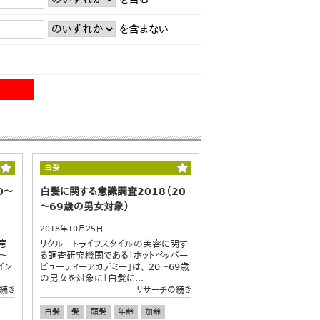
を含まない
白髪
0～
白髪に関する意識調査2018（20
～69歳の男女対象）
2018年10月25日
意
リクルートライフスタイルの美容に関す
～
る調査研究機関である「ホットペッパー
イン
ビューティーアカデミー」は、 20～69歳
の男女を対象に「白髪に...
続き
リサーチの続き
白髪
髪
頭髪
年齢
加齢