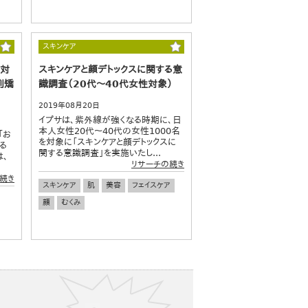
スキンケア
に対
スキンケアと顔デトックスに関する意
列矯
識調査（20代～40代女性対象）
2019年08月20日
イプサは、紫外線が強くなる時期に、日
本人女性20代～40代の女性1000名
「お
を対象に「スキンケアと顔デトックスに
る
関する意識調査」を実施いたし...
は、
リサーチの続き
続き
スキンケア
肌
美容
フェイスケア
顔
むくみ