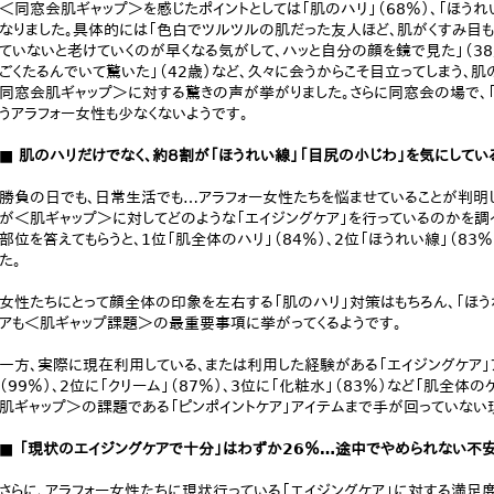
＜同窓会肌ギャップ＞を感じたポイントとしては「肌のハリ」（68％）、「ほうれい
なりました。具体的には「色白でツルツルの肌だった友人ほど、肌がくすみ目も
ていないと老けていくのが早くなる気がして、ハッと自分の顔を鏡で見た」（3
ごくたるんでいて驚いた」（42歳）など、久々に会うからこそ目立ってしまう、
同窓会肌ギャップ＞に対する驚きの声が挙がりました。さらに同窓会の場で、
うアラフォー女性も少なくないようです。
■ 肌のハリだけでなく、約８割が「ほうれい線」「目尻の小じわ」を気にしてい
勝負の日でも、日常生活でも…アラフォー女性たちを悩ませていることが判明し
が＜肌ギャップ＞に対してどのような「エイジングケア」を行っているのかを調
部位を答えてもらうと、1位「肌全体のハリ」（84％）、2位「ほうれい線」（83
た。
女性たちにとって顔全体の印象を左右する「肌のハリ」対策はもちろん、「ほう
アも＜肌ギャップ課題＞の最重要事項に挙がってくるようです。
一方、実際に現在利用している、または利用した経験がある「エイジングケア」ア
（99％）、2位に「クリーム」（87％）、3位に「化粧水」（83％）など「肌全体
肌ギャップ＞の課題である「ピンポイントケア」アイテムまで手が回っていない
■ 「現状のエイジングケアで十分」はわずか26％…途中でやめられない不
さらに、アラフォー女性たちに現状行っている「エイジングケア」に対する満足