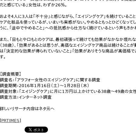
だと感じている」女性は、わずか26％。
およそ4人に3人は「不十分」と感じながら、「エイジングケア」を続けているこ
ケア化粧品を使っているが、いまいち実感がない。やめるともっとひどくなってし
うに、「途中でやめること」への抵抗感から仕方なく続けているという声もきか
また、「目もとや口もとのケアは、最初頑張って続けても効果がなかなか現れな
（38歳）、「効果があるとは思うが、高価なエイジングケア商品は続けることが難
は「決定的な効果が得られていないこと」「効果がありそうな商品が高価格で
す。
【調査概要】
調査名：「アラフォー女性のエイジングケア」に関する調査
調査期間：2016年1月16日（土）～1月28日（木）
調査対象：「エイジングケア」に月に1万円以上かけている38歳～49歳の女性
調査方法：インターネット調査
詳しいリサーチ内容はネタ元へ
[
PRTIMES
]