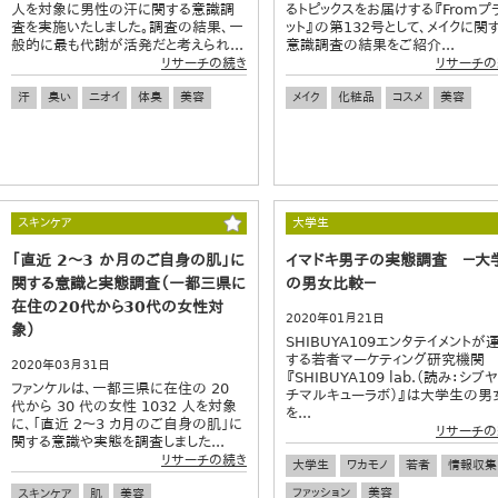
人を対象に男性の汗に関する意識調
るトピックスをお届けする『Fromプ
査を実施いたしました。調査の結果、一
ット』の第132号として、メイクに関
般的に最も代謝が活発だと考えられ...
意識調査の結果をご紹介...
リサーチの続き
リサーチの
汗
臭い
ニオイ
体臭
美容
メイク
化粧品
コスメ
美容
スキンケア
大学生
「直近 2～3 か月のご自身の肌」に
イマドキ男子の実態調査 －大
関する意識と実態調査（一都三県に
の男女比較－
在住の20代から30代の女性対
2020年01月21日
象）
SHIBUYA109エンタテイメントが
する若者マーケティング研究機関
2020年03月31日
『SHIBUYA109 lab.（読み：シブ
ファンケルは、一都三県に在住の 20
チマルキューラボ）』は大学生の男
代から 30 代の女性 1032 人を対象
を...
に、「直近 2～3 カ月のご自身の肌」に
リサーチの
関する意識や実態を調査しました...
リサーチの続き
大学生
ワカモノ
若者
情報収集
ファッション
美容
スキンケア
肌
美容