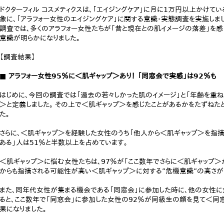
ドクターフィル コスメティクスは、「エイジングケア」に月に1万円以上かけてい
象に、「アラフォー女性のエイジングケア」に関する意識・実態調査を実施しまし
調査では、多くのアラフォー女性たちが「昔と現在との肌イメージの落差」を感
意識が明らかになりました。
【調査結果】
■ アラフォー女性95％に＜肌ギャップ＞あり！ 「同窓会で実感」は92％も
はじめに、今回の調査では「過去の若々しかった肌のイメージ」と「年齢を重ね
＞と定義しました。 その上で＜肌ギャップ＞を感じたことがあるかをたずねたと
た。
さらに、＜肌ギャップ＞を経験した女性のうち「他人から＜肌ギャップ＞を指
ある」人は51％と半数以上を占めています。
＜肌ギャップ＞に悩む女性たちは、97％が「ここ数年でさらに＜肌ギャップ＞
からも指摘される可能性が高い＜肌ギャップ＞に対する”危機意識”の高さが
また、同年代女性が集まる機会である「同窓会」に参加した時に、他の女性に
ると、ここ数年で「同窓会」に参加した女性の92％が同級生の顔を見て＜同
果になりました。