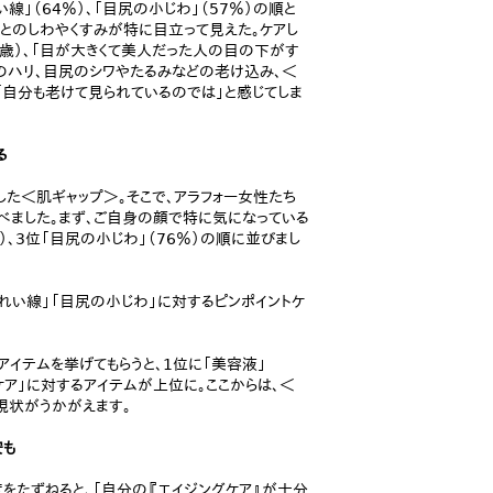
線」（64％）、「目尻の小じわ」（57％）の順と
とのしわやくすみが特に目立って見えた。ケアし
8歳）、「目が大きくて美人だった人の目の下がす
肌のハリ、目尻のシワやたるみなどの老け込み、＜
「自分も老けて見られているのでは」と感じてしま
る
た＜肌ギャップ＞。そこで、アラフォー女性たち
べました。まず、ご自身の顔で特に気になっている
％）、3位「目尻の小じわ」（76％）の順に並びまし
れい線」「目尻の小じわ」に対するピンポイントケ
イテムを挙げてもらうと、1位に「美容液」
のケア」に対するアイテムが上位に。ここからは、＜
現状がうかがえます。
安も
度をたずねると、「自分の『エイジングケア』が十分