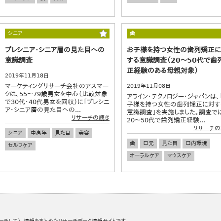
シニア
歯
プレシニア・シニア層の見た目への
お子様を持つ女性の歯列矯正
意識調査
する意識調査（20～50代で歯
正経験のある母親対象）
2019年11月18日
マーケティングリサーチ会社のアスマー
2019年11月08日
クは、55～79歳男女を中心（比較対象
アライン・テクノロジー・ジャパンは、
で30代・40代男女を回収）に「プレシニ
子様を持つ女性の歯列矯正に対す
ア・シニア層の見た目への...
意識調査」を実施しました。調査で
リサーチの続き
20～50代で歯列矯正経験...
リサーチの
シニア
中高年
見た目
美容
歯
口元
見た目
口内環境
セルフケア
オーラルケア
マウスケア