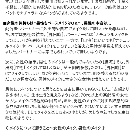
す。とはいえ全体として費用は抑えられています。手頃な価格で、手早く、
手軽に。時間的にも経済的にもお肌のためにも、テレワーク時代はコン
パクトでナチュラルなメイクが好まれているようです。
■女性の気持ちは“男性もベースメイクはOK” 、男性の本音は…
配偶者・パートナーに外出時や自宅でメイクをしてほしいかを尋ねまし
た。まずは男性の結果。［外出時］、パートナーには「ナチュラルメイクを
してほしい」が6割を超えています。一方で、［自宅］にいいても「ナチュラ
ルメイク」や「ベースメイク」をしてほしいと答えた男性が半数を超えてい
ました。パートナーには家でもきれいでいてほしいようです。
次に、女性の結果。男性のメイクは一般的ではないため［自宅］でも［外
出時］でも「メイクしてほしくない」が圧倒的多数。ただし、［外出時］に
は“メイクしてほしい”計が2割近くに上っています。肌を整えるなどの身
だしなみ程度なら、男性のメイクに肯定的な女性は増えていそうです。
最後に、メイクについて思うことを自由に書いてもらいました。「素顔より
多少きれいに、生き生きと見えるよう」など、70代以上の高齢層の女性
からも、メイクに積極的な回答が。また、男性のメイクに対する好意的な
意見もありました。年齢や性別にかかわらず、きれいでいようとする前向
きな気持ち、そしてメイクを楽しむ心のゆとりが、美しさや若々しさを生む
秘訣のようです。
《 メイクについて思うこと〜女性のメイク、男性のメイク 》