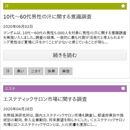
汗
10代～60代男性の汗に関する意識調査
2020年06月02日
マンダムは、10代～60代の男性5,000人を対象に男性の汗に関する意識調査
を実施いたしました。調査の結果、一般的に最も代謝が活発だと考えられるヤ
ング男性ほど夏場に汗をかくことが少ないと感じていることが明ら...
続きを読む
汗
臭い
ニオイ
体臭
美容
エステ
エステティックサロン市場に関する調査
2020年04月28日
矢野経済研究所は、国内エステティックサロン市場を調査し、都道府県別や施
術別の動向、参入企業動向、将来展望を明らかにした。＜エステティックサロン
市場とは＞エステティックサロンとは、人の皮膚を清潔にし...