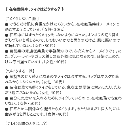
《 在宅勤務中、メイクはどうする？ 》
【“メイクしない” 派 】
● できるだけ肌に負担をかけたくないから、在宅勤務時はノーメイクで
過ごすようにしている。（女性・30代）
● 在宅中にはまったくメイクをしないようになった。オンオフの切り替え
がしづらいと感じるので、してもいいかなと思うのだけど、肌に悪いので
結局していない。（女性・30代）
● 自営業の家族従業員で事務職なので、ふだんからノーメイクです。た
だ、ブルーライトやガラス越しの紫外線は気になるので、日焼け止めだ
けは毎日塗っています。（女性・40代）
【“メイクする” 派】
● 気持ちの切り替えになるのでメイクは必ずする。リップはマスクで隠
れるからしなくなった。（女性・30代）
● 在宅勤務でも軽くメイクをしている。急な出勤要請に対応したり、だら
だら過ごさないため。（女性 40代）
● 自分に気合いを入れるためにメイクしているので、在宅勤務でも変わ
りない。（女性・50代）
● 在宅とかは関係なく、起きたらメイクする。あたりまえだし個人的には
歯みがきと同じことです。（女性・40代）
【テレビ会議のときは…？】