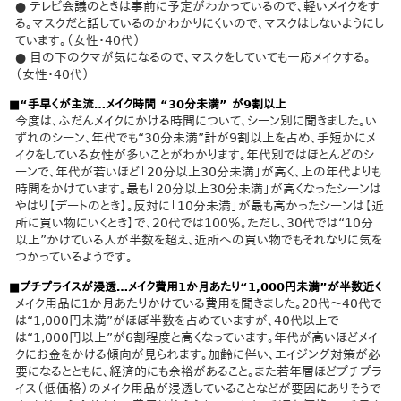
● テレビ会議のときは事前に予定がわかっているので、軽いメイクをす
る。マスクだと話しているのかわかりにくいので、マスクはしないようにし
ています。（女性・40代）
● 目の下のクマが気になるので、マスクをしていても一応メイクする。
（女性・40代）
■“手早くが主流…メイク時間 “30分未満” が9割以上
今度は、ふだんメイクにかける時間について、シーン別に聞きました。い
ずれのシーン、年代でも“30分未満”計が9割以上を占め、手短かにメ
イクをしている女性が多いことがわかります。年代別ではほとんどのシ
ーンで、年代が若いほど「20分以上30分未満」が高く、上の年代よりも
時間をかけています。最も「20分以上30分未満」が高くなったシーンは
やはり【デートのとき】。反対に「10分未満」が最も高かったシーンは【近
所に買い物にいくとき】で、20代では100％。ただし、30代では“10分
以上”かけている人が半数を超え、近所への買い物でもそれなりに気を
つかっているようです。
■プチプライスが浸透…メイク費用1か月あたり“1,000円未満”が半数近く
メイク用品に1か月あたりかけている費用を聞きました。20代〜40代で
は“1,000円未満”がほぼ半数を占めていますが、40代以上で
は“1,000円以上”が6割程度と高くなっています。年代が高いほどメイ
クにお金をかける傾向が見られます。加齢に伴い、エイジング対策が必
要になるとともに、経済的にも余裕があること。また若年層ほどプチプラ
イス（低価格）のメイク用品が浸透していることなどが要因にありそうで