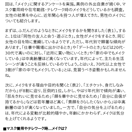
回は、「メイク」に関するアンケートを実施。異例の外出自粛が続く中、マ
スク着用時や在宅勤務・テレワーク時のメイクをどうしているかも調査。
女性の結果を中心に、近年関心を持つ人が増えてきた、男性のメイクに
ついても紹介します。
まずは、ふだんどのようなときにメイクをするかを聞きました（表1）。する
と、1位は「同性の友人と会う・遊ぶとき」。女性がメイクをするとき、同じ
女性の目を特に意識しているようです。ただし、年代別で顕著な傾向が
あります。「仕事や職場に出かけるとき」や「デートのとき」などは20代・
30代で高いのに対し、「近所に買い物にいくとき」や「家の中でもメイク
している」は中高齢層ほど高くなっています。年代によって、主たる生活
シーンが違うことを反映しているのでしょう。とはいえ、70代以上女性で
3割が「家の中でもメイクしている」とは、見習うべき姿勢かもしれません
ね。
次に、メイクをする理由や目的を聞くと（表2）、「エチケット、身だしなみ
だから」が8割に迫り、圧倒的1位。しかし、やはり年代別で傾向が違い、
「肌をきれいに見せるため」「顔を華やかに見せるため」「自分に自信が
持てるから」などは若年層ほど高く、「素顔をさらしたくないから」は中高
齢層のほうが高くなっていました。一方で、「自分の気分を上げるため」
は、年代による変動が比較的穏やか。年齢にかかわらず、メイクは気分
を上げてくれるようです。
■マスク着用やテレワーク時…メイクは？