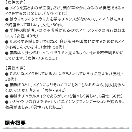
【女性の声】
● メイクを落とすのが面倒。だが、顔が華やかになるのが実感できるメ
イクをするのは楽しい。（女性・20代）
● はやりのメイクのやり方を学ぶチャンスがないので、ママ向けにメイ
ク講座をしてほしい。（女性・30代）
● 男性の肌が汚いのは不潔感があるので、ベースメイクの流行は好ま
しい。（女性・40代）
● 肌のくすみ隠しだけではなく、良い部分を印象的にするためにもメイ
クは楽しんでいます。（女性・50代）
● 素顔より多少きれいに、生き生きと見えるよう、目元を若干明るめに
しています。（女性・70代以上）
【男性の声】
● きれいなメイクをしている人は、きちんとしていそうに見える。（男性・
30代）
● 素顔を0とし、メイクによりそれが1にも2にもなるのなら、男女関係な
くよいことだと考える。（男性・50代）
● 妻はナチュラルメイクであるがいつも若々しく美しい。（男性・60代）
● ハリやツヤの衰えをキッカケにエイジングファンデーションを始めた。
効果が楽しみ。（男性・70代以上）
調査概要