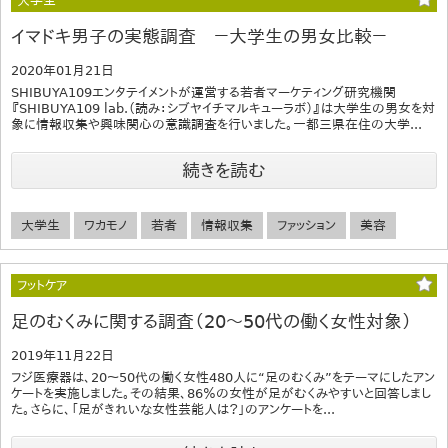
大学生
イマドキ男子の実態調査 －大学生の男女比較－
2020年01月21日
SHIBUYA109エンタテイメントが運営する若者マーケティング研究機関
『SHIBUYA109 lab.（読み：シブヤイチマルキューラボ）』は大学生の男女を対
象に情報収集や興味関心の意識調査を行いました。一都三県在住の大学...
続きを読む
大学生
ワカモノ
若者
情報収集
ファッション
美容
フットケア
足のむくみに関する調査（20～50代の働く女性対象）
2019年11月22日
フジ医療器は、20～50代の働く女性480人に“足のむくみ”をテーマにしたアン
ケートを実施しました。その結果、86％の女性が足がむくみやすいと回答しまし
た。さらに、「足がきれいな女性芸能人は？」のアンケートを...