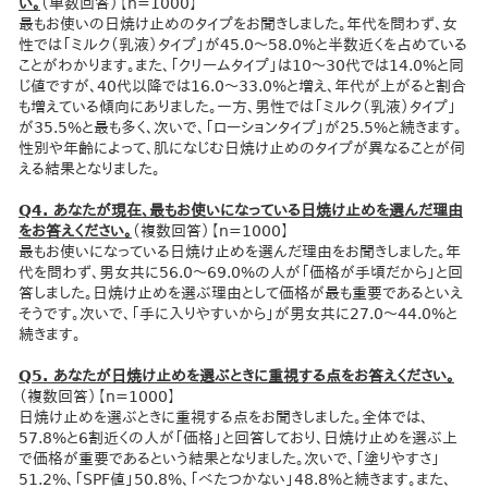
い。
（単数回答）【n=1000】
最もお使いの日焼け止めのタイプをお聞きしました。年代を問わず、女
性では「ミルク（乳液）タイプ」が45.0～58.0%と半数近くを占めている
ことがわかります。また、「クリームタイプ」は10～30代では14.0%と同
じ値ですが、40代以降では16.0～33.0%と増え、年代が上がると割合
も増えている傾向にありました。一方、男性では「ミルク（乳液）タイプ」
が35.5%と最も多く、次いで、「ローションタイプ」が25.5%と続きます。
性別や年齢によって、肌になじむ日焼け止めのタイプが異なることが伺
える結果となりました。
Q4. あなたが現在、最もお使いになっている日焼け止めを選んだ理由
をお答えください。
（複数回答）【n=1000】
最もお使いになっている日焼け止めを選んだ理由をお聞きしました。年
代を問わず、男女共に56.0～69.0%の人が「価格が手頃だから」と回
答しました。日焼け止めを選ぶ理由として価格が最も重要であるといえ
そうです。次いで、「手に入りやすいから」が男女共に27.0～44.0%と
続きます。
Q5. あなたが日焼け止めを選ぶときに重視する点をお答えください。
（複数回答）【n=1000】
日焼け止めを選ぶときに重視する点をお聞きしました。全体では、
57.8%と6割近くの人が「価格」と回答しており、日焼け止めを選ぶ上
で価格が重要であるという結果となりました。次いで、「塗りやすさ」
51.2%、「SPF値」50.8%、「べたつかない」48.8%と続きます。また、