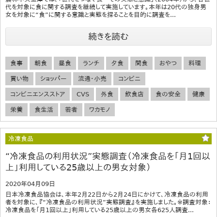
代を対象に食に関する調査を継続して実施しています。本年は20代の独身男
女を対象に“食”に関する意識と実態を探ることを目的に調査を...
続きを読む
食事
朝食
昼食
ランチ
夕食
間食
おやつ
料理
買い物
ショッパー
流通・小売
コンビニ
コンビニエンスストア
CVS
外食
飲食店
食の安全
健康
栄養
食生活
若者
ワカモノ
冷凍食品
“冷凍食品の利用状況”実態調査（冷凍食品を「月1回以
上」利用している25歳以上の男女対象）
2020年04月09日
日本冷凍食品協会は、本年2月22日から2月24日にかけて、冷凍食品の利用
者を対象に、『“冷凍食品の利用状況”実態調査』を実施しました。※調査対象：
冷凍食品を「月1回以上」利用している25歳以上の男女各625人調査...