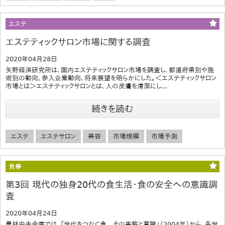
エステ
エステティックサロン市場に関する調査
2020年04月28日
矢野経済研究所は、国内エステティックサロン市場を調査し、都道府県別や施
術別の動向、参入企業動向、将来展望を明らかにした。＜エステティックサロン
市場とは＞エステティックサロンとは、人の皮膚を清潔にし...
続きを読む
エステ
エステサロン
美容
市場規模
市場予測
食事
第3回 現代の独身20代の食生活・食の安全への意識調
査
2020年04月24日
農林中央金庫では、「世代をつなぐ食 その実態と意識」（2004年）から、各世