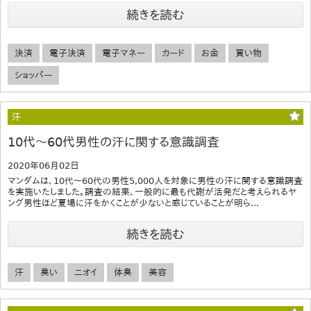
続きを読む
決済
電子決済
電子マネー
カード
お金
買い物
ショッパー
汗
10代～60代男性の汗に関する意識調査
2020年06月02日
マンダムは、10代～60代の男性5,000人を対象に男性の汗に関する意識調査
を実施いたしました。調査の結果、一般的に最も代謝が活発だと考えられるヤ
ング男性ほど夏場に汗をかくことが少ないと感じていることが明ら...
続きを読む
汗
臭い
ニオイ
体臭
美容