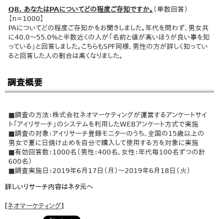
Q8. あなたはPAについてどの程度ご存知ですか。
（単数回答）
【n=1000】
PAについてどの程度ご存知かをお聞きしました。年代を問わず、男女共
に40.0～55.0%と半数近くの人が「名前と値が高いほうが良い事を知
っている」と回答しました。こちらもSPF同様、男性の方が詳しく知ってい
ると回答した人の割合は高くなりました。
調査概要
■調査の方法：株式会社ネオマーケティングが運営するアンケートサイ
ト「アイリサーチ」のシステムを利用したWEBアンケート方式で実施
■調査の対象：アイリサーチ登録モニターのうち、全国の15歳以上の
男女で夏に日焼け止めを自分で購入して使用する方を対象に実施
■有効回答数：1000名（男性：400名、女性：年代毎100名ずつの計
600名）
■調査実施日：2019年6月17日（月）～2019年6月18日（火）
詳しいリサーチ内容はネタ元へ
[
ネオマーケティング
]