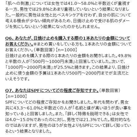
「肌への刺激」については女性では41.0～58.0%と半数近くが重視す
る一方、男性では29.8%とあまり重視していないという結果になりまし
た。一般的に男性は女性と比べスキンケアを行わず、自分の肌について
考える機会が少ない傾向があるため、日焼け止めで受ける肌のダメー
ジを気にしないという結果になったのかもしれません。
Q6. あなたが、日焼け止めを購入する際の1本あたりの金額について
お答えください。
※まとめ買いをしている方も、1本あたりの金額について
お答えください。（単数回答）【n=1000】
日焼け止めを購入する際の1本あたりの金額をお聞きしました。49.8%
と半数の人が「500円～1000円未満」と回答していました。次いで、
「1000円～2000円未満」が25.5%と続きます。この結果より、日焼け
止めに使う金額の予算は1本あたり500円～2000円までが主流だと
いえそうです。
Q7. あなたはSPFについてどの程度ご存知ですか。
（単数回答）
【n=1000】
SPFについてどの程度ご存知かをお聞きしました。年代を問わず、男女
共に43.3～61.0%と半数近くの人が「名前と値が高いほうが良い事を
知っている」と回答しました。また、「詳しく特徴を説明できる」は女性で
は4.0～15.0%であったのに対し、男性では21.3%でした。相対的なも
のではありますが、男性のほうが女性よりもSPFについて詳しく知ってい
るという結果となりました。