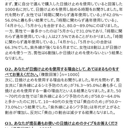
まず、夏に自分で選んで購入した日焼け止めを使用していると回答した
1000名に対して、日焼け止めを使用し始める時期をお聞きしました。年
代を問わず、女性では「時期に関わらず通年使用している」が42.0%～
56.0%と最も多い結果でした。「時期に関わらず通年使用している」、
「4月から」、「5月から」を合計すると、80.0～89.0%にのぼりました。
一方、男性で一番多かったのは「5月から」で31.0%であり、「時期に関
わらず通年使用している」人は27.5%であることがわかりました。「時期
に関わらず通年使用している」、「4月から」、「5月から」の合計は
66.3%でした。紫外線が強くなる5月までに、女性は8割以上が日焼け
止めを使う一方、男性は6割強しか日焼け止めを使わないという結果と
なりました。
Q2. あなたが日焼け止めを使用する理由として、あてはまるものをす
べてお答えください。
（複数回答）【n=1000】
次に、日焼け止めを使用する理由をお聞きしました。年代を問わず、男
女共に「紫外線によるシミ予防のため」が76.3～95.0%と最も多く、日
焼け止めを使用する一番の理由だといえる結果となりました。また、50
～70代の女性では「紫外線によるシワ予防のため」が58.0～64.0%
と多かったのに対して、10～40代の女性では「美白のため」が50.0～
73.0%という結果でした。「紫外線によるシワ予防」は年代が上がると
割合が増加し、反対に「美白」の割合は減少する結果となりました。
Q3. あなたが現在最もお使いの日焼け止めのタイプをお答えくださ