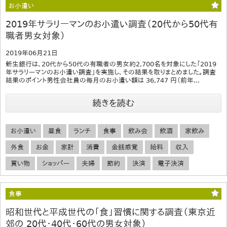
お小遣い
2019年サラリーマンのお小遣い調査（20代から50代有
職者男女対象）
2019年06月21日
新生銀行は、20代から50代の有職者の男女約2,700名を対象にした「2019
年サラリーマンのお小遣い調査」を実施し、その結果を取りまとめました。調査
結果のポイント男性会社員の毎月のお小遣い額は 36,747 円（前年...
続きを読む
お小遣い
昼食
ランチ
食事
飲み会
飲酒
家飲み
外食
お金
家計
消費
金銭感覚
給料
収入
買い物
ショッパー
夫婦
節約
決済
電子決済
食事
昭和世代と平成世代の「食」習慣に関する調査（東京近
郊の 20代・40代・60代の男女対象）