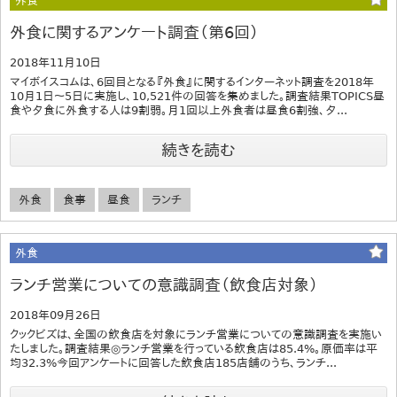
外食
外食に関するアンケート調査（第6回）
2018年11月10日
マイボイスコムは、6回目となる『外食』に関するインターネット調査を2018年
10月1日～5日に実施し、10,521件の回答を集めました。調査結果TOPICS昼
食や夕食に外食する人は9割弱。月1回以上外食者は昼食6割強、夕...
続きを読む
外食
食事
昼食
ランチ
外食
ランチ営業についての意識調査（飲食店対象）
2018年09月26日
クックビズは、全国の飲食店を対象にランチ営業についての意識調査を実施い
たしました。調査結果◎ランチ営業を行っている飲食店は85.4%。原価率は平
均32.3%今回アンケートに回答した飲食店185店舗のうち、ランチ...