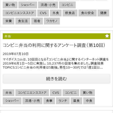
買い物
ショッパー
流通・小売
コンビニ
コンビニエンスストア
CVS
外食
飲食店
食の安全
健康
栄養
食生活
若者
ワカモノ
弁当
コンビニ弁当の利用に関するアンケート調査（第10回）
2019年07月10日
マイボイスコムは、10回目となる『コンビニ弁当』に関するインターネット調査を
2019年6月1日～5日に実施し、10,237件の回答を集めました。調査結果
TOPICSコンビニ弁当の利用者は5割強。男性10～30代では「週1回以...
続きを読む
弁当
コンビニエンスストア
CVS
コンビニ
買い物
ショッパー
流通・小売
食事
ランチ
昼食
中食