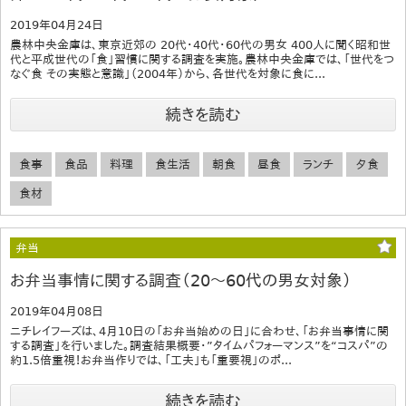
2019年04月24日
農林中央金庫は、東京近郊の 20代・40代・60代の男女 400人に聞く昭和世
代と平成世代の「食」習慣に関する調査を実施。農林中央金庫では、「世代をつ
なぐ食 その実態と意識」（2004年）から、各世代を対象に食に...
続きを読む
食事
食品
料理
食生活
朝食
昼食
ランチ
夕食
食材
弁当
お弁当事情に関する調査（20～60代の男女対象）
2019年04月08日
ニチレイフーズは、4月10日の「お弁当始めの日」に合わせ、「お弁当事情に関
する調査」を行いました。調査結果概要・”タイムパフォーマンス”を“コスパ”の
約1.5倍重視！お弁当作りでは、「工夫」も「重要視」のポ...
続きを読む