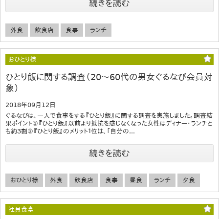
続きを読む
外食
飲食店
食事
ランチ
おひとり様
ひとり飯に関する調査（20～60代の男女ぐるなび会員対
象）
2018年09月12日
ぐるなびは、一人で食事をする『ひとり飯』に関する調査を実施しました。調査結
果ポイント①『ひとり飯』以前より抵抗を感じなくなった女性はディナー・ランチと
も約３割②『ひとり飯』のメリット１位は、「自分の...
続きを読む
おひとり様
外食
飲食店
食事
昼食
ランチ
夕食
社員食堂