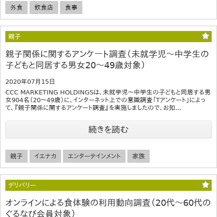
外食
飲食店
食事
親子
親子関係に関するアンケート調査（未就学児～中学生の
子どもと同居する男女20～49歳対象）
2020年07月15日
CCC MARKETING HOLDINGSは、未就学児～中学生の子どもと同居する男
女904名（20～49歳）に、インターネット上での意識調査「Tアンケート」によっ
て、『親子関係に関するアンケート調査』を実施しましたので、お知...
続きを読む
親子
イエナカ
エンターテインメント
家族
デリバリー
オンラインによる食体験の利用動向調査（20代～60代の
ぐるなび会員対象）