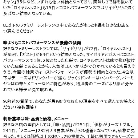
ミヤン」35件など、いずれも低い評価となっており、美味しさで群を抜いて
いた「ロイヤルホスト」も15件とコストパフォーマンスではサイゼリヤに遠く
及ばない結果となっている。
8.以下のファミリーレストランの中であなたがもっとも最も好きなお店を一
つ選んでください
味よりもコストパフォーマンスが優勢の傾向
好きなファミリーレストランでは、「サイゼリヤ」が72件、「ロイヤルホスト」
が65件、「ガスト」が64件という結果となった。サイゼリヤとガストはコスト
パフォーマンスで1位、2位となった店舗で、ロイヤルホストは味で飛び抜け
ていた店舗であることから、人気はコストか味かで分かれているとも言えそ
うで、今回の結果ではコストパフォーマンスが優勢の傾向となった。4位以
下はデニーズはドリンクバーが強く、びっくりドンキーはハンバーグ、バーミ
ヤンは中華とメニューなどに特色があり、利用者のニーズにより票が分か
れている様子が見て取れる。
9.前述の質問で、あなたが最も好きなお店の理由をすべて選んでお答えく
ださい（複数回答）
判断基準は味・品質と価格、メニュー
好きなお店の理由としては、「味・品質」が251件、「価格がリーズナブル」
241件、「メニュー」232件と3要素があげられ僅差となっている。価格に見
合った、もしくは価格以上のおいしさの提供か、手軽に利用できるリーズナ