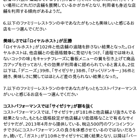
い場所にどれだけ店舗を展開しているかがカギとなり、利用者も身近な店
舗を利用する傾向があるようだ。
6.以下のファミリーレストランの中であなたがもっとも美味しいと感じるお
店を一つ選んでください
美味しさでは「ロイヤルホスト」が圧勝
「ロイヤルホスト」が102件と他店舗の追随を許さない結果となった。ロイ
ヤルホストは、他店舗との低価格競争に見切りをつけ、「過程では味わえ
ないコックの味」をキャッチフレーズに看板メニューの質を引き上げて商品
力アップを行っており、その効果が利用者に認められていると言える。2位
以下は、「デニーズ」39件、「サイゼリヤ」38件、「びっくりドンキー」36件と
続き、美味しさに関してはほとんど差の見られない結果となった。
7.以下のファミリーレストランの中であなたがもっともコストパフォーマンス
がいいと感じるお店を一つ選んでください
コストパフォーマンスでは「サイゼリヤ」が群を抜く
コストパフォーマンスでは、「サイゼリヤ」が181件と他店舗より抜きんでる
結果となった。もともと価格設定が他店舗より低価格なことで有名なサイ
ゼリヤだが、2013年4月から提供している、税込500円のワンコインラン
チでさらにコストパフォーマンスの良さを体感させているのではないだろう
か。続いて、「ガスト」が110件とサイゼリヤに続く結果となり、以降は「バー