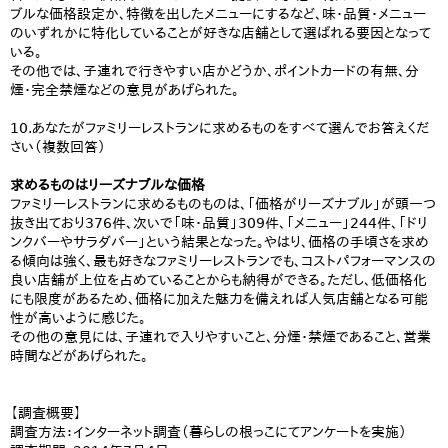
ブルな価格設定か、特徴を出したメニューにするなど、味・品質・メニュー
のいずれかに特化していることが好きな店舗として選ばれる要因となって
いる。
その他では、子連れで行きやすい店かどうか、ポイントカードの有無、分
煙・完全禁煙などの意見があげられた。
10.あなたがファミリーレストランに求めるものをすべて選んでお答えくだ
さい（複数回答）
求めるものはリーズナブルな価格
ファミリーレストランに求めるものものは、「価格がリーズナブル」が頭一つ
抜き出ており376件、次いで「味・品質」309件、「メニュー」244件、「ドリ
ンクバーやサラダバー」という結果となった。やはり、価格の手頃さを求め
る傾向は強く、最も好きなファミリーレストランでも、コストパフォーマンスの
良い店舗が上位を占めていることからも納得ができる。ただし、低価格化
にも限度があるため、価格に加えた魅力を備えれば人気店舗となる可能
性が高いように感じた。
その他の意見には、子連れで入りやすいこと、分煙・禁煙であること、営業
時間などがあげられた。
【調査概要】
調査方法：インターネット調査（暮らしの根っこにてアンケートを実施）