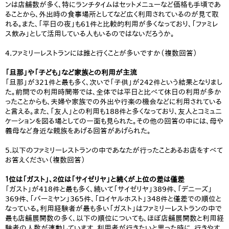
ンは店舗数が多く、特にランチタイムはセットメニューなど価格も手頃であ
ることから、外出時の食事場所としてなど広く利用されているのが見て取
れる。また、「平日の夜」も61件と比較的利用が多くなっており、「ファミレ
ス飲み」として活用している人もいるのではないだろうか。
4.ファミリーレストランには誰と行くことが多いですか（複数回答）
「旦那」や「子ども」など家族との利用が主流
「旦那」が321件と最も多く、次いで「子供」が242件という結果となりまし
た。前問での利用時間帯では、全体では平日と比べて休日の利用が多か
ったことからも、夫婦や家族での外出や行楽の機会などに利用されている
と言える。また、「友人」との利用も188件と多くなっており、友人とコミュニ
ケーションを図る場としての一面も見られた。その他の回答の中には、母や
義母など身近な親族をあげる回答があげられた。
5.以下のファミリーレストランの中であなたが行ったことあるお店をすべて
お答えください（複数回答）
１位は「ガスト」、２位は「サイゼリヤ」と続くが上位の差は僅差
「ガスト」が418件と最も多く、続いて「サイゼリヤ」389件、「デニーズ」
369件、「バーミヤン」365件、「ロイヤルホスト」348件と僅差での順位と
なっている。利用経験者が最も多い「ガスト」はファミリーレストランの中で
最も店舗展開数の多く、以下の順位についても、ほぼ店舗展開数と利用経
験者の人数が連動しています。利用者が行きたいと思った時に、行きやす