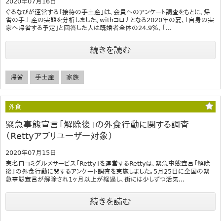
2020年07月16日
ぐるなびが運営する「接待の手土産」は、会員へのアンケート調査をもとに、帰
省の手土産の実態を分析しました。withコロナとなる2020年の夏、「自身の実
家へ帰省する予定」と回答した人は既婚者全体の24.9％、「...
続きを読む
帰省
手土産
家族
外食
緊急事態宣言「解除後」の外食行動に関する調査
（Rettyアプリユーザー対象）
2020年07月15日
実名口コミグルメサービス「Retty」を運営するRettyは、緊急事態宣言「解除
後」の外食行動に関するアンケート調査を実施しました。5月25日に全国の緊
急事態宣言が解除され1ヶ月以上が経過し、街には少しずつ活気...
続きを読む