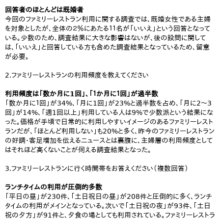
回答者のほとんどは既婚者
今回のファミリーレストラン利用に関する調査では、既婚女性である主婦
を対象としたが、全体の２％にあたる１１名が「いいえ」という回答となって
いる。少数のため、調査結果に大きな影響はないが、後の設問に関して
は、「いいえ」と回答している方も含めた調査結果となっているため、留意
が必要。
2.ファミリーレストランの利用頻度を教えてください
利用頻度は「数か月に1回」、「１か月に１回」が過半数
「数か月に１回」が34%、「月に1回」が23%と過半数を占め、「月に2～3
回」が14%、「週1回以上」利用している人は9%で少数派という結果にな
った。価格が手頃で日常的に利用しやすいイメージのあるファミリーレスト
ランだが、「ほとんど利用しない」も20%と多く、昨今のファミリーレストラン
の好調・客足増加を伝えるニュースとは裏腹に、主婦層の利用頻度として
はそれほど高くないことが伺える調査結果となった。
3.ファミリーレストランに行く時間帯をお答えください（複数回答）
ランチタイムの利用が圧倒的多数
「平日の昼」が230件、「土日祝日の昼」が208件と圧倒的に多く、ランチ
タイムの利用がメインとなっている。次いで「土日祝の夜」が93件、「土日
祝の夕方」が91件と、夕食の場としても利用されている。ファミリーレストラ