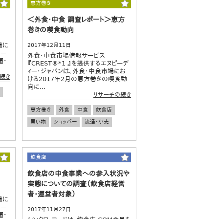
恵方巻き
＜外食・中食 調査レポート＞恵方
巻きの喫食動向
場に
2017年12月11日
パー
外食・中食市場情報サービス
圏・
『CREST®*1 』を提供するエヌピーデ
ィー・ジャパンは、外食・中食市場にお
続き
ける2017年2月の恵方巻きの喫食動
向に...
リサーチの続き
恵方巻き
外食
中食
飲食店
買い物
ショッパー
流通・小売
飲食店
飲食店の中食事業への参入状況や
実態についての調査（飲食店経営
者・運営者対象）
場に
パー
2017年11月27日
圏・