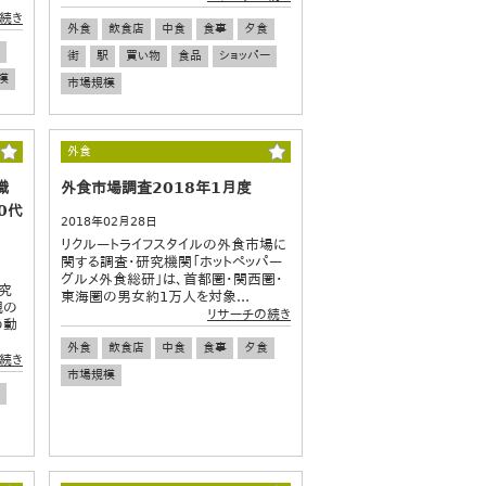
続き
外食
飲食店
中食
食事
夕食
街
駅
買い物
食品
ショッパー
模
市場規模
外食
識
外食市場調査2018年1月度
0代
2018年02月28日
リクルートライフスタイルの外食市場に
関する調査・研究機関「ホットペッパー
グルメ外食総研」は、首都圏・関西圏・
究
東海圏の男女約1万人を対象...
観の
リサーチの続き
の動
外食
飲食店
中食
食事
夕食
続き
市場規模