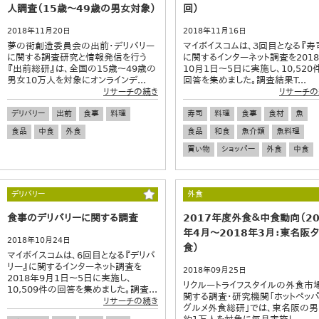
人調査（15歳～49歳の男女対象）
回）
2018年11月20日
2018年11月16日
夢の街創造委員会の出前・デリバリー
マイボイスコムは、３回目となる『寿
に関する調査研究と情報発信を行う
に関するインターネット調査を201
『出前総研』は、全国の15歳～49歳の
10月1日～5日に実施し、10,520
男女10万人を対象にオンラインデ...
回答を集めました。調査結果T...
リサーチの続き
リサーチの
デリバリー
出前
食事
料理
寿司
料理
食事
食材
魚
食品
中食
外食
食品
和食
魚介類
魚料理
買い物
ショッパー
外食
中食
デリバリー
外食
食事のデリバリーに関する調査
2017年度外食＆中食動向（20
年4月～2018年3月：東名阪
2018年10月24日
食）
マイボイスコムは、6回目となる『デリバ
リー』に関するインターネット調査を
2018年09月25日
2018年9月1日～5日に実施し、
リクルートライフスタイルの外食市
10,509件の回答を集めました。調査...
関する調査・研究機関「ホットペッ
リサーチの続き
グルメ外食総研」では、東名阪の