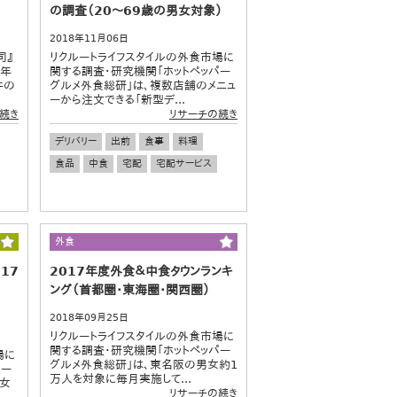
の調査（20～69歳の男女対象）
2018年11月06日
司』
リクルートライフスタイルの外食市場に
8年
関する調査・研究機関「ホットペッパー
件の
グルメ外食総研」は、複数店舗のメニュ
ーから注文できる「新型デ...
続き
リサーチの続き
デリバリー
出前
食事
料理
食品
中食
宅配
宅配サービス
外食
17
2017年度外食＆中食タウンランキ
夕
ング（首都圏・東海圏・関西圏）
2018年09月25日
リクルートライフスタイルの外食市場に
関する調査・研究機関「ホットペッパー
場に
グルメ外食総研」は、東名阪の男女約1
パー
万人を対象に毎月実施して...
男女
リサーチの続き