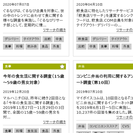
2020年07月07日
2020年04月10日
ぐるなびは、ぐるなび会員を対象に、世
飲食店に特化したリサーチサービ
の中のトレンドに合わせて食に関する
「飲食店リサーチ」を運営するシンク
様々な調査を実施し、「ぐるなびリサー
フードは、飲食店.COM会員を対象
チ部」として、定期的に情...
テイクアウト・デリバリーの...
リサーチの続き
リサーチの
デリバリー
テイクアウト
出前
中食
飲食店
デリバリー
テイクアウト
食事
料理
飲み会
食品
外食
出前
中食
食事
料理
外食
食事
弁当
今年の食生活に関する調査（15歳
コンビニ弁当の利用に関するア
～59歳の男女対象）
ート調査（第10回）
2019年12月20日
2019年07月10日
マルハニチロは、昨年に続き2回目とな
マイボイスコムは、10回目となる『
る「今年の食生活に関する調査」を、
ビニ弁当』に関するインターネット
2019年11月27日～11月29日の3日
を2019年6月1日～5日に実施し、
間で、全国の15歳～59歳の男女を
10,237件の回答を集めました。調..
対...
リサーチの
リサーチの続き
弁当
コンビニエンスストア
CVS
食事
料理
食生活
食品
外食