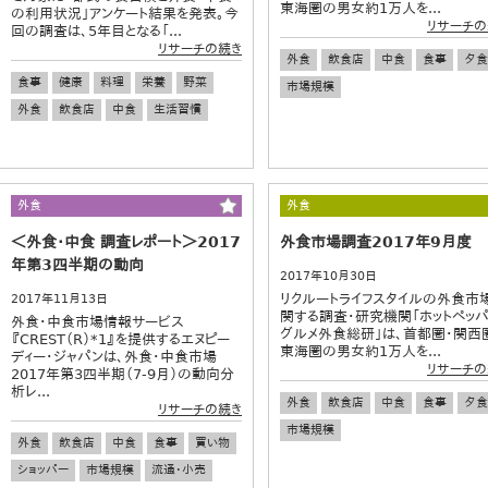
東海圏の男女約1万人を...
の利用状況」アンケート結果を発表。今
リサーチの
回の調査は、5年目となる「...
リサーチの続き
外食
飲食店
中食
食事
夕食
食事
健康
料理
栄養
野菜
市場規模
外食
飲食店
中食
生活習慣
外食
外食
＜外食・中食 調査レポート＞2017
外食市場調査2017年9月度
年第3四半期の動向
2017年10月30日
リクルートライフスタイルの外食市
2017年11月13日
関する調査・研究機関「ホットペッ
外食・中食市場情報サービス
グルメ外食総研」は、首都圏・関西
『CREST（R）*1』を提供するエヌピー
東海圏の男女約1万人を...
ディー・ジャパンは、外食・中食市場
リサーチの
2017年第3四半期（7-9月）の動向分
析レ...
外食
飲食店
中食
食事
夕食
リサーチの続き
市場規模
外食
飲食店
中食
食事
買い物
ショッパー
市場規模
流通・小売