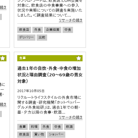
シンクロ・フードは、飲食店.COM会員を
対象に、飲食店の中食事業への参入
続き
状況や実態についての調査を実施いた
しました。＜調査結果について...
リサーチの続き
飲食店
外食
企業経営
中食
デリバリー
出前
食事
過去1年の自炊・外食・中食の増加
状況と理由調査（20～69歳の男女
対象）
場に
パー
2017年10月05日
圏・
リクルートライフスタイルの外食市場に
関する調査・研究機関「ホットペッパー
続き
グルメ外食総研」は、過去1年での朝・
昼・夕方以降の食事・飲酒...
リサーチの続き
食事
料理
外食
中食
飲酒
飲食店
買い物
ショッパー