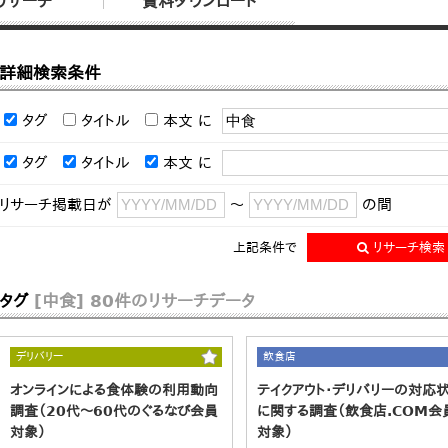
リサーチ
資料ダウンロード
詳細検索条件
タグ
タイトル
本文
に
タグ
タイトル
本文
に
リサーチ掲載日が
～
の間
上記条件で
リサーチ検索
タグ
[中食]
80件のリサーチデータ
デリバリー
飲食店
オンラインによる食体験の利用動向
テイクアウト・デリバリーの対応
調査（20代～60代のぐるなび会員
に関する調査（飲食店.COM会
対象）
対象）