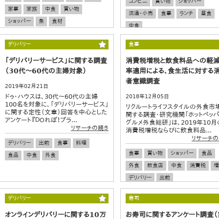
コンビニ
買い物
ショッパー
家事
家族
中食
買い物
流通・小売
食事
ランチ
昼食
ショッパー
魚
食材
中食
デリバリー
食事
「デリバリーサービス」に関する調査
消費税増税と飲食料品への軽
（30代～60代の主婦対象）
率適用による、食生活に対する
者意識調査
2019年02月21日
ドゥ・ハウスは、30代～60代の主婦
2018年12月05日
100名を対象に、「デリバリーサービス」
リクルートライフスタイルの外食市
に関する定性（文章）回答を中心とした
関する調査・研究機関「ホットペッ
アンケート『ＤＯれぽ！プラ...
グルメ外食総研」は、2019年10月
リサーチの続き
消費税増税ならびに飲食料品...
リサーチの
デリバリー
出前
食事
料理
食事
買い物
ショッパー
食品
食品
中食
外食
外食
飲食店
中食
消費税
増
デリバリー
出前
デリバリー
寿司
オンラインデリバリーに関する10万
お寿司に関するアンケート調査（