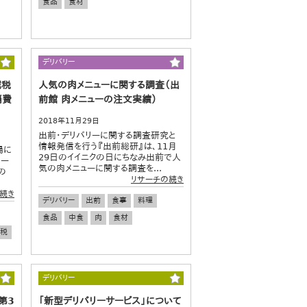
食品
食材
デリバリー
減税
人気の肉メニューに関する調査（出
消費
前館 肉メニューの注文実績）
2018年11月29日
出前・デリバリーに関する調査研究と
情報発信を行う『出前総研』は、11月
場に
29日のイイニクの日にちなみ出前で人
パー
気の肉メニューに関する調査を...
の
リサーチの続き
続き
デリバリー
出前
食事
料理
食品
中食
肉
食材
税
デリバリー
第3
「新型デリバリーサービス」について