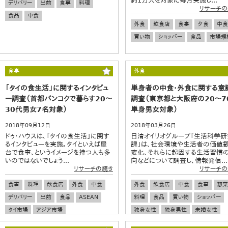
約1万人を対象に毎月実施し...
デリバリー
出前
食事
料理
リサーチの
食品
中食
外食
飲食店
食事
夕食
中食
買い物
ショッパー
食品
市場規
食事
外食
「タイの食生活」に関するインタビュ
単身者の中食・外食に関する意
ー調査（首都バンコクで暮らす20～
調査（東京都と大阪府の20～7
30代男女7名対象）
単身男女対象）
2018年09月12日
2018年03月26日
ドゥ・ハウスは、「タイの食生活」に関す
日清オイリオグループ「生活科学研
るインタビューを実施。タイといえば屋
課」は、社会環境や生活者の価値
台で食事、というイメージを持つ人も多
変化、それらに起因する生活習慣
いのではないでしょう...
向などについて調査し、情報発信...
リサーチの続き
リサーチの
食事
料理
飲食店
外食
中食
外食
飲食店
中食
食事
惣菜
デリバリー
出前
食品
ASEAN
料理
食品
買い物
ショッパー
タイ市場
アジア市場
独身女性
独身男性
未婚女性
グローバル調査
未婚男性