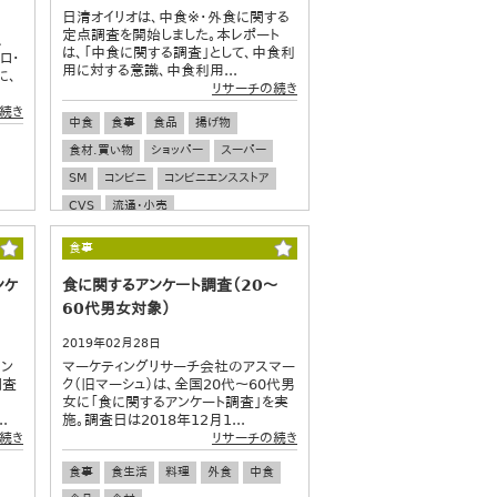
日清オイリオは、中食※・外食に関する
定点調査を開始しました。本レポート
ス
は、「中食に関する調査」として、中食利
ロ・
用に対する意識、中食利用...
に、
リサーチの続き
続き
中食
食事
食品
揚げ物
食材.買い物
ショッパー
スーパー
SM
コンビニ
コンビニエンスストア
CVS
流通・小売
食事
ンケ
食に関するアンケート調査（20～
60代男女対象）
2019年02月28日
コン
マーケティングリサーチ会社のアスマー
調査
ク（旧マーシュ）は、全国20代～60代男
女に「食に関するアンケート調査」を実
.
施。調査日は2018年12月1...
続き
リサーチの続き
食事
食生活
料理
外食
中食