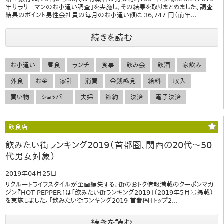
年サラリーマンのお小遣い調査」を実施し、その結果を取りまとめました。調査
結果のポイント男性会社員の毎月のお小遣い額は 36,747 円（前年...
続きを読む
お小遣い
昼食
ランチ
食事
飲み会
飲酒
家飲み
外食
お金
家計
消費
金銭感覚
給料
収入
買い物
ショッパー
夫婦
節約
決済
電子決済
飲食店
飲みたい街ランキング2019（首都圏、関西の20代～50
代男女対象）
2019年04月25日
リクルートライフスタイルが企画編集する、街のおトク情報満載のクーポンマガ
ジン『HOT PEPPER』は「飲みたい街ランキング2019」（2019年5月号掲載）
を実施しました。「飲みたい街ランキング2019 首都圏」トップ2...
続きを読む