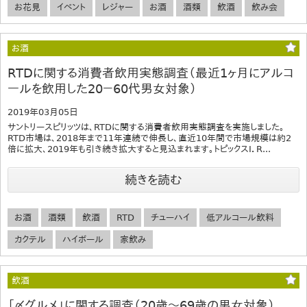
お花見
イベント
レジャー
お酒
酒類
飲酒
飲み会
お酒
RTDに関する消費者飲用実態調査（最近1ヶ月にアルコ
ールを飲用した20－60代男女対象）
2019年03月05日
サントリースピリッツは、RTDに関する消費者飲用実態調査を実施しました。
RTD市場は、2018年まで11年連続で伸長し、直近10年間で市場規模は約2
倍に拡大、2019年も引き続き拡大すると見込まれます。トピックスI．R...
続きを読む
お酒
酒類
飲酒
RTD
チューハイ
低アルコール飲料
カクテル
ハイボール
家飲み
飲酒
「〆グルメ」に関する調査（20歳～69歳の男女対象）