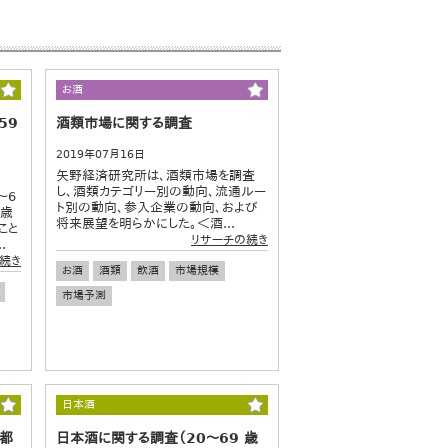
お酒
59
酒類市場に関する調査
2019年07月16日
矢野経済研究所は、酒類市場を調査
し、酒類カテゴリー別の動向、流通ルー
～6
ト別の動向、参入企業の動向、および
9歳
将来展望を明らかにした。＜酒...
こと
リサーチの続き
.
続き
お酒
酒類
飲酒
市場規模
市場予測
日本酒
首都
日本酒に関する調査（20～69 歳