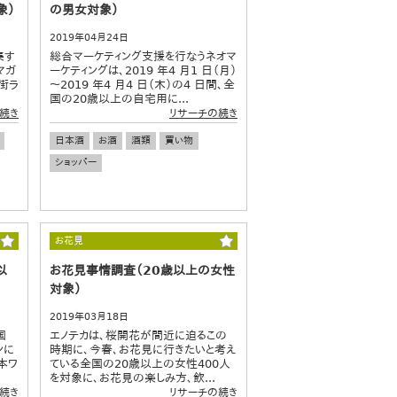
象）
の男女対象）
2019年04月24日
集す
総合マーケティング支援を行なうネオマ
マガ
ーケティングは、2019 年4 月1 日（月）
い街ラ
～2019 年4 月4 日（木）の4 日間、全
国の20歳以上の自宅用に...
続き
リサーチの続き
日本酒
お酒
酒類
買い物
ショッパー
お花見
以
お花見事情調査（20歳以上の女性
対象）
2019年03月18日
国
エノテカは、桜開花が間近に迫るこの
ンに
時期に、今春、お花見に行きたいと考え
本ワ
ている全国の20歳以上の女性400人
を対象に、お花見の楽しみ方、飲...
続き
リサーチの続き