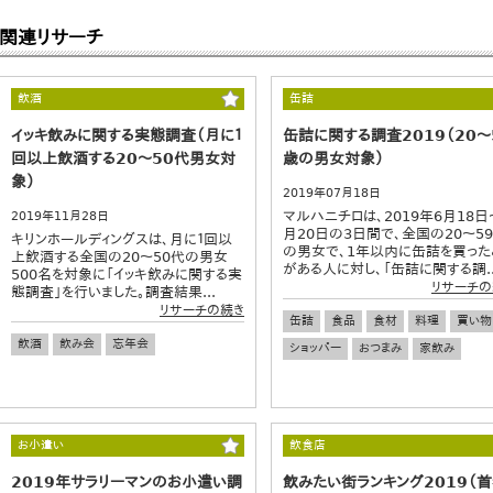
関連リサーチ
飲酒
缶詰
イッキ飲みに関する実態調査（月に１
缶詰に関する調査2019（20～
回以上飲酒する20～50代男女対
歳の男女対象）
象）
2019年07月18日
マルハニチロは、2019年6月18日
2019年11月28日
月20日の3日間で、全国の20～5
キリンホールディングスは、月に１回以
の男女で、1年以内に缶詰を買った
上飲酒する全国の20～50代の男女
がある人に対し、「缶詰に関する調..
500名を対象に「イッキ飲みに関する実
リサーチの
態調査」を行いました。調査結果...
リサーチの続き
缶詰
食品
食材
料理
買い物
飲酒
飲み会
忘年会
ショッパー
おつまみ
家飲み
お小遣い
飲食店
2019年サラリーマンのお小遣い調
飲みたい街ランキング2019（