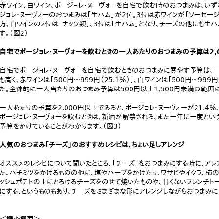
赤ワイン、白ワイン、ボージョレ・ヌーヴォーを自宅で飲む時のおつまみは、いず
ジョレ・ヌーヴォーのおつまみは「生ハム」が2位。3位は赤ワインが「ソーセージ
方、白ワインの2位は「ナッツ類」、3位は「生ハム」となり、チーズの他にも生
す。（図2）
自宅でボージョレ・ヌーヴォーを飲むときの一人あたりのおつまみの予算は2,0
自宅でボージョレ・ヌーヴォーを自宅で飲むときのおつまみに費やす予算は、一人当た
も高く、赤ワインは「500円～999円（25.1％）」、白ワインは「500円～999円
た。全体的に一人当たりのおつまみ予算は500円以上1,500円未満の範囲
一人あたりの予算を2,000円以上でみると、ボージョレ・ヌーヴォーが21.4％、
ボージョレ・ヌーヴォーを飲むときは、新酒が解禁される、また一年に一度とい
予算をかけていることがわかります。（図3）
人気のおつまみ「チーズ」のおすすめレシピは、ちょい足しアレンジ
オススメのレシピについて聞いたところ、「チーズ」をおつまみにする時に、ア
た。ハチミツをかけるものの他に、塩やハーブをかけたり、ワサビやイクラ、柿の
ッシュポテトの上にとろけるチーズをのせて焼いたものや、甘くないフレンチト
にする、というものもあり、チーズをさまざまな形にアレンジしながらおつまみに