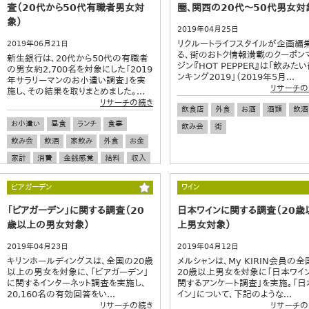
査（20代から50代有職者男女対
圏、関西の20代～50代男女対
象）
2019年04月25日
リクルートライフスタイルが企画編
2019年06月21日
る、街のおトク情報満載のクーポン
新生銀行は、20代から50代の有職者
ジン『HOT PEPPER』は「飲みた
の男女約2,700名を対象にした「2019
ンキング2019」（2019年5月...
年サラリーマンのお小遣い調査」を実
リサーチの
施し、その結果を取りまとめました。...
リサーチの続き
飲食店
外食
お酒
酒類
飲酒
お小遣い
昼食
ランチ
食事
飲み会
街
飲み会
飲酒
家飲み
外食
お金
家計
消費
金銭感覚
給料
収入
買い物
ショッパー
夫婦
節約
ビアガーデン
ワイン
決済
電子決済
「ビアガーデン」に関する調査（20
日本ワインに関する調査（20歳
歳以上の男女対象）
上男女対象）
2019年04月23日
2019年04月12日
キリンホールディングスは、全国の20歳
メルシャンは、My KIRIN会員の全
以上の男女を対象に、「ビアガーデン」
20歳以上男女を対象に「日本ワイ
に関するインターネット調査を実施し、
関するアンケート調査」を実施。「日
20,160名の有効回答をい...
イン」について、下記のような...
リサーチの続き
リサーチの