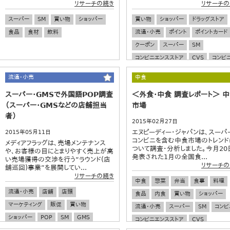
リサーチの続き
リサーチの
スーパー
SM
買い物
ショッパー
買い物
ショッパー
ドラッグストア
食品
食材
飲料
流通・小売
ポイント
ポイントカード
クーポン
スーパー
SM
コンビニエンスストア
CVS
コンビ
店頭
マーケティング
POP
流通・小売
中食
スーパー・GMSで外国語POP調査
＜外食・中食 調査レポート＞ 
（スーパー・GMSなどの店舗担当
市場
者）
2015年02月27日
エヌピーディー・ジャパンは、スーパ
2015年05月11日
コンビニを含む中食市場のトレンド
メディアフラッグは、売場メンテナンス
ついて調査・分析しました。今月20
や、お客様の目にとまりやすく売上が高
発表された1月の全国食...
い売場獲得の交渉を行う“ラウンド(店
リサーチの
舗巡回)事業”を展開してい...
リサーチの続き
中食
惣菜
弁当
食事
料理
流通・小売
店舗
店頭
食品
内食
買い物
ショッパー
マーケティング
販促
買い物
流通・小売
スーパー
SM
コンビ
ショッパー
POP
SM
GMS
コンビニエンスストア
CVS