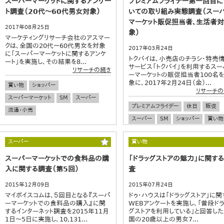
スーパーマーケットに関するアンケー
プレミアムフライデー第一回目に
ト調査（20代～60代男女対象）
いての取り組み実態調査（スー
マーケット販促担当者、生活者対
2017年08月25日
象）
マーケティングリサーチ会社のアスマー
クは、全国の20代～60代男女を対象
2017年03月24日
に「スーパーマーケットに関するアンケ
トクバイは、小売店のチラシ・特売
ート」を実施し、その結果を8...
サービス「トクバイ」を利用するスー
リサーチの続き
ーマーケットの販促担当者100名
象に、2017年2月24日（金）...
買い物
ショッパー
リサーチの
スーパーマーケット
SM
スーパー
プレミアムフライデー
休日
販促
流通・小売
スーパー
SM
ショッパー
買い物
流通・小売
スーパー
買い物
スーパーマーケットでの食料品の購
「ドラッグストアの魅力」に関す
入に関する調査（第5回）
査
2015年12月09日
2015年07月24日
マイボイスコムは、５回目となる『スーパ
ドゥ・ハウスは「ドラッグストア」に関
ーマーケットでの食料品の購入』に関
WEBアンケートを実施し、「普段ドラ
するインターネット調査を2015年11月
グストアを利用している」と回答し
1日～5日に実施し、10,131...
国の20歳以上の男女7...