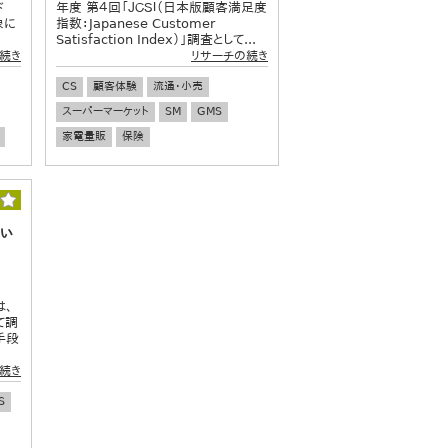
ド
年度 第４回「ＪＣＳＩ（日本版顧客満足度
象に
指数：Japanese Customer
Satisfaction Index）」調査として...
続き
リサーチの続き
CS
顧客体験
流通・小売
スーパーマーケット
SM
GMS
家電量販
保険
つい
は、
て調
手段
続き
S