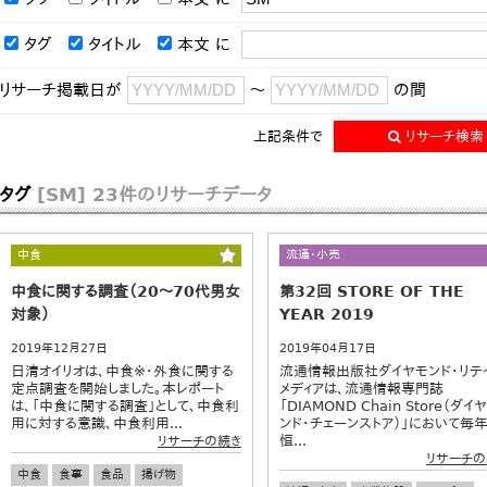
タグ
タイトル
本文
に
リサーチ掲載日が
～
の間
上記条件で
リサーチ検索
タグ
[SM]
23件のリサーチデータ
中食
流通・小売
中食に関する調査（20～70代男女
第32回 STORE OF THE
対象）
YEAR 2019
2019年12月27日
2019年04月17日
日清オイリオは、中食※・外食に関する
流通情報出版社ダイヤモンド・リテ
定点調査を開始しました。本レポート
メディアは、流通情報専門誌
は、「中食に関する調査」として、中食利
「DIAMOND Chain Store（ダイ
用に対する意識、中食利用...
ンド・チェーンストア）」において毎
恒...
リサーチの続き
リサーチの
中食
食事
食品
揚げ物