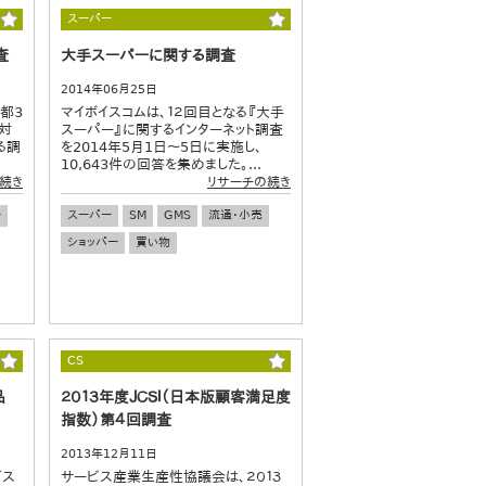
スーパー
査
大手スーパーに関する調査
2014年06月25日
都3
マイボイスコムは、１２回目となる『大手
対
スーパー』に関するインターネット調査
る調
を2014年5月1日～5日に実施し、
10,643件の回答を集めました。...
続き
リサーチの続き
ー
スーパー
SM
GMS
流通・小売
ショッパー
買い物
CS
品
２０１３年度ＪＣＳＩ（日本版顧客満足度
指数）第４回調査
2013年12月11日
ビス
サービス産業生産性協議会は、２０１３