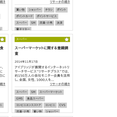
続き
リサーチの続き
買い物
ショッパー
チラシ
ポイント
ポイントカード
ポイントサービス
スーパー
SM
流通・小売
決済
ニ
電子マネー
スーパー
中食
スーパーマーケットに関する意識調
査
2014年11月17日
ー、
アイブリッジが展開するインターネットリ
に
サーチサービス“リサーチプラス”では、
日に
約150万人の自社モニター会員を活用
し、全国、女性、1000人を...
続き
リサーチの続き
スーパー
SM
スーパーマーケット
GMS
食品スーパー
ニ
コンビニエンスストア
コンビニ
CVS
流通・小売
買い物
ショッパー