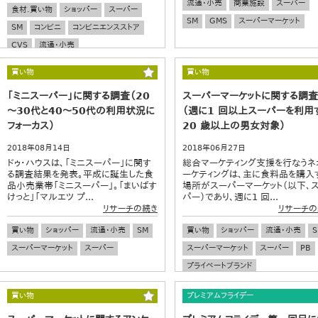
流通・小売
商業施設
スーパー
食材.買い物
ショッパー
スーパー
SM
GMS
スーパーマーケット
SM
コンビニ
コンビニエンスストア
CVS
流通・小売
買い物
買い物
「ミニスーパー」に関する調査（20
スーパーマーケットに関する調査
～30代と40～50代の利用状況に
（週に1 回以上スーパーを利用
フォーカス）
20 歳以上の男女対象）
2018年08月14日
2018年06月27日
ドゥ・ハウスは、「ミニスーパー」に関す
総合マーケティング支援を行なうネ
る調査結果を発表。平成に誕生した食
ーケティングは、主に食料品を購入
品小売業帯「ミニスーパー」。「まいばす
場所がスーパーマーケット（以下、
けっと」「マルエツ プ...
パー）であり、週に1 回...
リサーチの続き
リサーチの
買い物
ショッパー
流通・小売
SM
買い物
ショッパー
流通・小売
S
スーパーマーケット
スーパー
スーパーマーケット
スーパー
PB
プライベートブランド
買い物
プレミアムフライデー