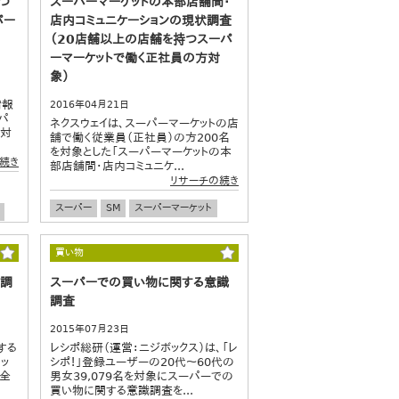
つ
スーパーマーケットの本部店舗間・
スマホショッピング
パー
店内コミュニケーションの現状調査
（20店舗以上の店舗を持つスーパ
ーマーケットで働く正社員の方対
象）
情報
2016年04月21日
パ
ネクスウェイは、スーパーマーケットの店
を対
舗で働く従業員（正社員）の方200名
を対象とした「スーパーマーケットの本
続き
部店舗間・店内コミュニケ...
リサーチの続き
スーパー
SM
スーパーマーケット
流通・小売
社内コミュニケーション
職場
買い物
る調
スーパーでの買い物に関する意識
調査
2015年07月23日
する
レシポ総研（運営：ニジボックス）は、「レ
ッ
シポ！」登録ユーザーの20代～60代の
た全
男女39,079名を対象にスーパーでの
買い物に関する意識調査を...