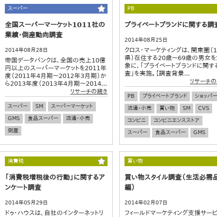
爆買い
訪日外国人
スーパー
PB
全国スーパーマーケット1011社の
プライベートブランドに関する調
業績・倒産動向調査
2014年08月25日
クロス・マーケティングは、関東圏（1
2014年08月28日
県）在住する20歳～69歳の男女を
帝国データバンクは、全国の売上10億
象に、「プライベートブランドに関す
円以上のスーパーマーケットを2011年
査」を実施。【調査背景...
度（2011年4月期～2012年3月期）か
リサーチの
ら2013年度（2013年4月期～2014...
リサーチの続き
PB
プライベートブランド
ショッパ
スーパー
SM
スーパーマーケット
流通・小売
買い物
SM
CVS
GMS
食品スーパー
流通・小売
コンビニ
コンビニエンスストア
倒産
スーパー
食品スーパー
GMS
消費税
買い物
「消費税増税後の行動」に関するア
買い物スタイル調査（生活必需
ンケート調査
編）
2014年05月29日
2014年02月07日
ドゥ・ハウスは、自社のインターネットリ
フィールドマーケティング支援サー