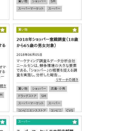
買い物
ショッパー
SM
スーパーマーケット
スーパー
買い物
2018年ショッパー意識調査（18歳
する
から65歳の男女対象）
2018年06月05日
マーケティング調査＆データ分析会社
ニールセンは、競争環境の大きな要素
オマ
である、「ショッパー」の概要を捉える調
する
査を実施し、分析した報告...
スー
リサーチの続き
続き
買い物
ショッパー
流通・小売
M
ドラッグストア
SM
スーパーマーケット
スーパー
コンビニエンスストア
コンビニ
CVS
プロモーション
販促
マーケティング
スーパー
EC
ネット通販
ネットショッピング