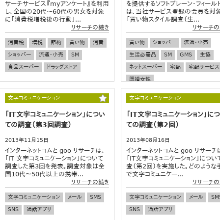
サーチサービス『myアンケート』を利用
を提供するソフトブレーン・フィール
し、全国の20代～60代の男女を対象
は、当社サービス登録の会員を対
に「消費税増税後の行動」...
「買い物スタイル調査（生...
リサーチの続き
リサーチの
消費税
増税
節約
買い物
消費
買い物
ショッパー
流通・小売
ショッパー
流通・小売
SM
生活必需品
SM
GMS
生協
食品スーパー
ドラッグストア
ネットスーパー
宅配
宅配サービス
既婚女性
文字コミュニケーション
文字コミュニケーション
「IT文字コミュニケーション」につい
「IT文字コミュニケーション」に
ての調査（第3回調査）
ての調査（第2回）
2013年11月15日
2013年08月16日
インターネットコムと goo リサーチは、
インターネットコムと goo リサーチ
「IT 文字コミュニケーション」について
「IT文字コミュニケーション」につい
調査した第3回を発表。調査対象は全
査（第2回）を実施した。どのような
国10代～50代以上の携帯...
で文字コミュニケー...
リサーチの続き
リサーチの
文字コミュニケーション
メール
SMS
文字コミュニケーション
メール
SM
SNS
通話アプリ
SNS
通話アプリ