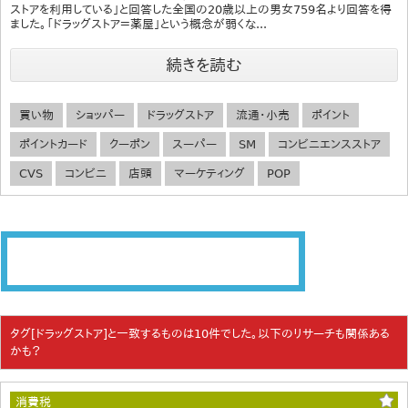
ストアを利用している」と回答した全国の20歳以上の男女759名より回答を得
ました。「ドラッグストア＝薬屋」という概念が弱くな...
続きを読む
買い物
ショッパー
ドラッグストア
流通・小売
ポイント
ポイントカード
クーポン
スーパー
SM
コンビニエンスストア
CVS
コンビニ
店頭
マーケティング
POP
タグ[ドラッグストア]と一致するものは10件でした。以下のリサーチも関係ある
かも？
消費税