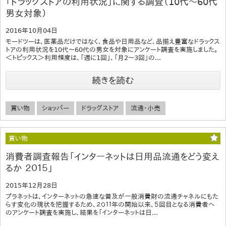
「ドラッグストアの利用状況」に関する調査（10代～60代
男女対象）
2016年10月04日
モードツーは、医薬品だけではなく、食品や日用品など、品揃え豊富なドラックス
トアの利用状況を10代～60代の男女を対象にアンケート調査を実施しました。
＜トピックス＞利用頻度は、「週に1回」、「月2～3回」の...
続きを読む
買い物
ショッパー
ドラッグストア
流通・小売
買い物
消費者調査報告「インターネットは日用品流通をどう変え
るか ２０１５」
2015年12月28日
プラネットは、インターネットの急速な普及が一般消費財の流通チャネルにもた
らす変化の現状を把握するため、２０１１年の開始以来、５回目となる消費者へ
のアンケート調査を実施し、結果を「インターネットは日...