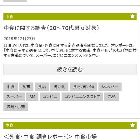
中食
中食に関する調査（20～70代男女対象）
2019年12月27日
日清オイリオは、中食※・外食に関する定点調査を開始しました。本レポートは、
「中食に関する調査」として、中食利用に対する意識、中食利用時の揚げ物に対
する意識について、スーパー、コンビニエンスストアを中...
続きを読む
中食
食事
食品
揚げ物
食材.買い物
ショッパー
スーパー
SM
コンビニ
コンビニエンスストア
CVS
流通・小売
中食
＜外食・中食 調査レポート＞ 中食市場