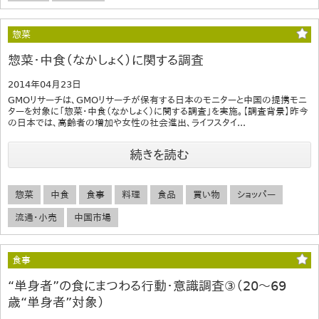
惣菜
惣菜・中食（なかしょく）に関する調査
2014年04月23日
GMOリサーチは、GMOリサーチが保有する日本のモニターと中国の提携モニ
ターを対象に「惣菜・中食（なかしょく）に関する調査」を実施。【調査背景】昨今
の日本では、高齢者の増加や女性の社会進出、ライフスタイ...
続きを読む
惣菜
中食
食事
料理
食品
買い物
ショッパー
流通・小売
中国市場
食事
“単身者”の食にまつわる行動・意識調査③（20～69
歳“単身者”対象）