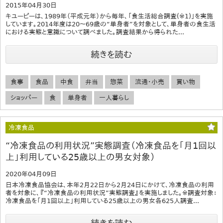
2015年04月30日
キユーピーは、1989年（平成元年）から毎年、「食生活総合調査(※1)」を実施
しています。2014年度は20～69歳の“単身者”を対象として、単身者の食生活
における実態と意識について調べました。調査結果から得られた...
続きを読む
食事
食品
中食
弁当
惣菜
流通・小売
買い物
ショッパー
食
単身者
一人暮らし
冷凍食品
“冷凍食品の利用状況”実態調査（冷凍食品を「月1回以
上」利用している25歳以上の男女対象）
2020年04月09日
日本冷凍食品協会は、本年2月22日から2月24日にかけて、冷凍食品の利用
者を対象に、『“冷凍食品の利用状況”実態調査』を実施しました。※調査対象：
冷凍食品を「月1回以上」利用している25歳以上の男女各625人調査...