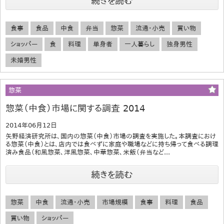
続きを読む
食事
食品
中食
弁当
惣菜
流通・小売
買い物
ショッパー
食
料理
単身者
一人暮らし
独身男性
未婚男性
惣菜
惣菜（中食）市場に関する調査 2014
2014年06月12日
矢野経済研究所は、国内の惣菜（中食）市場の調査を実施した。本調査におけ
る惣菜（中食）とは、店内では食べずに家庭や職場などに持ち帰って食べる調理
済み食品（和風惣菜、洋風惣菜、中華惣菜、米飯（弁当など...
続きを読む
惣菜
中食
流通・小売
市場規模
食事
料理
食品
買い物
ショッパー