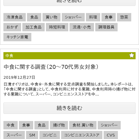
続きを読む
冷凍食品
食品
買い物
ショッパー
料理
食事
惣菜
おかず
加工食品
時短料理
流通・小売
調理器具
キッチン家電
中食
中食に関する調査（20～70代男女対象）
2019年12月27日
日清オイリオは、中食※・外食に関する定点調査を開始しました。本レポートは、
「中食に関する調査」として、中食利用に対する意識、中食利用時の揚げ物に対
する意識について、スーパー、コンビニエンスストアを中...
続きを読む
中食
食事
食品
揚げ物
食材.買い物
ショッパー
スーパー
SM
コンビニ
コンビニエンスストア
CVS