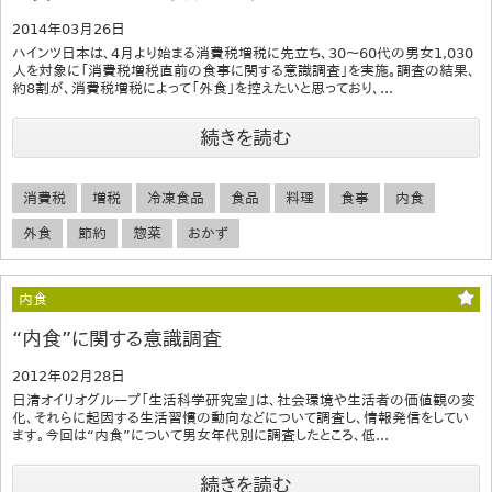
2014年03月26日
ハインツ日本は、4月より始まる消費税増税に先立ち、30～60代の男女1,030
人を対象に「消費税増税直前の食事に関する意識調査」を実施。調査の結果、
約8割が、消費税増税によって「外食」を控えたいと思っており、...
続きを読む
消費税
増税
冷凍食品
食品
料理
食事
内食
外食
節約
惣菜
おかず
内食
“内食”に関する意識調査
2012年02月28日
日清オイリオグループ「生活科学研究室」は、社会環境や生活者の価値観の変
化、それらに起因する生活習慣の動向などについて調査し、情報発信をしてい
ます。今回は“内食”について男女年代別に調査したところ、低...
続きを読む