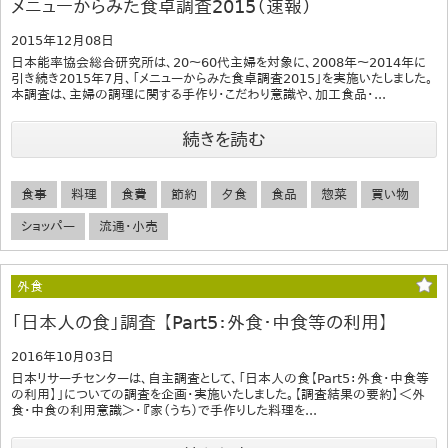
メニューからみた食卓調査2015（速報）
2015年12月08日
日本能率協会総合研究所は、20～60代主婦を対象に、2008年～2014年に
引き続き2015年7月、「メニューからみた食卓調査2015｣を実施いたしました。
本調査は、主婦の調理に関する手作り・こだわり意識や、加工食品・...
続きを読む
食事
料理
食費
節約
夕食
食品
惣菜
買い物
ショッパー
流通・小売
外食
「日本人の食」調査 【Part5：外食・中食等の利用】
2016年10月03日
日本リサーチセンターは、自主調査として、「日本人の食【Part5：外食・中食等
の利用】」についての調査を企画・実施いたしました。【調査結果の要約】＜外
食・中食の利用意識＞・『家（うち）で手作りした料理を...