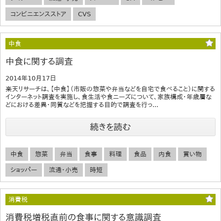
コンビニエンスストア
CVS
中食
中食に関する調査
2014年10月17日
楽天リサーチは、【中食】（市販の惣菜や弁当などを自宅で食べること）に関する
インターネット調査を実施し、食生活や食ニーズについて、家族構成・年歳層な
どにおける差異・同質などを把握する目的で調査を行っ...
続きを読む
中食
惣菜
弁当
食事
料理
食品
内食
買い物
ショッパー
流通・小売
時短
消費税
消費税増税直前の食事に関する意識調査