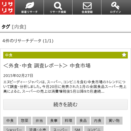
タグ
[内食]
4件のリサーチデータ (1/1)
中食
＜外食・中食 調査レポート＞ 中食市場
2015年02月27日
エヌピーディー・ジャパンは、スーパー、コンビニを含む中食市場のトレンドにつ
いて調査・分析しました。今月20日に発表された1月の全国食品スーパー売上
高によると、スーパーの売上は消費増税後5月以降9カ月連続...
続きを読む
中食
惣菜
弁当
食事
料理
食品
内食
買い物
ショッパー
流通・小売
スーパー
SM
コンビニ