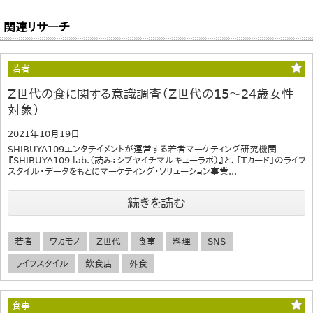
関連リサーチ
若者
Z世代の食に関する意識調査（Z世代の15～24歳女性
対象）
2021年10月19日
SHIBUYA109エンタテイメントが運営する若者マーケティング研究機関
『SHIBUYA109 lab.（読み：シブヤイチマルキューラボ）』と、「Tカード」のライフ
スタイル・データをもとにマーケティング・ソリューション事業...
続きを読む
若者
ワカモノ
Z世代
食事
料理
SNS
ライフスタイル
飲食店
外食
食事