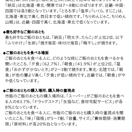
「納豆」は北海道・東北・関東では7～8割にのぼりますが、近畿・中国・
四国では各5割となっています。「とろろ芋」「塩辛」「いくら、すじこ」は、
北海道・東北で高く、西日本で低い傾向です。「ちりめんじゃこ、ちりめん
山椒」は、近畿・四国で高く、北海道・東北で低くなっています。
◆最も好きなご飯のおとも
最も好きなご飯のおともは、「納豆」「明太子、たらこ」が上位2位、以下
「ふりかけ」「生卵」「焼き海苔・味付け海苔」「梅干し」が続きます。
◆ご飯のおともを食べる場面
ご飯のおともを食べる人に、どのような時にご飯のおともを食べるかを
聞いたところ、「夕食」（62.7％）、「朝食」（41.9％）が上位2位、「昼
食」「おかずが少ないとき」が2～3割で続きます。東北・北陸では、「朝
食」が他の層より高く、「夕食」が低い傾向です。近畿では、「朝食」がや
や低くなっています。
◆ご飯のおともの購入場所、購入時の重視点
市販のご飯のおともの購入場所は、「スーパー」がご飯のおともを食べ
る人の83.7％、「ドラッグストア」「生協など、食材宅配サービス」が各
8％となっています。
ご飯のおともを食べる人に、市販のご飯のおとも購入時の重視点を聞
いたところ、「味」「価格」が5～7割、「容量、サイズ」「賞味期限・消費期
限」「原材料」が各20％台となっています。