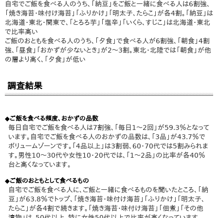
自宅でご飯を食べる人のうち、「納豆」をご飯と一緒に食べる人は6割強、
「焼き海苔・味付け海苔」「ふりかけ」「明太子、たらこ」が各4割。「納豆」は
北海道・東北・関東で、「とろろ芋」「塩辛」「いくら、すじこ」は北海道・東北
で比率高い
ご飯のおともを食べる人のうち、「夕食」で食べる人が6割強、「朝食」4割
強、「昼食」「おかずが少ないとき」が2～3割。東北・北陸では「朝食」が他
の層より高く、「夕食」が低い
調査結果
◆ご飯を食べる頻度、おかずの品数
毎日自宅でご飯を食べる人は7割強、「毎日1～2回」が59.3％となって
います。自宅でご飯を食べる人のおかずの品数は、「3品」が43.7％で
ボリュームゾーンです。「4品以上」は3割弱、60・70代では5割みられま
す。男性10～30代や女性10・20代では、「1～2品」の比率が各40％
台と高くなっています。
◆ご飯のおともとして食べるもの
自宅でご飯を食べる人に、ご飯と一緒に食べるものを聞いたところ、「納
豆」が63.8％でトップ、「焼き海苔・味付け海苔」「ふりかけ」「明太子、
たらこ」が各4割で続きます。「焼き海苔・味付け海苔」「佃煮」「その他
漬物」は、50代以上、特に女性50代以上で比率が高くなっています。