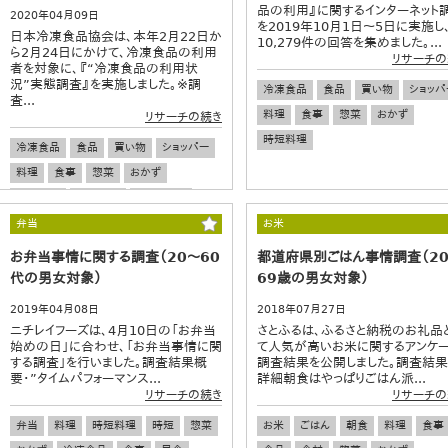
品の利用』に関するインターネット
2020年04月09日
を2019年10月1日～5日に実施し
日本冷凍食品協会は、本年2月22日か
10,279件の回答を集めました。...
ら2月24日にかけて、冷凍食品の利用
リサーチの
者を対象に、『“冷凍食品の利用状
況”実態調査』を実施しました。※調
冷凍食品
食品
買い物
ショッパ
査...
料理
食事
惣菜
おかず
リサーチの続き
時短料理
冷凍食品
食品
買い物
ショッパー
料理
食事
惣菜
おかず
加工食品
時短料理
流通・小売
調理器具
キッチン家電
弁当
お米
お弁当事情に関する調査（20～60
都道府県別ごはん事情調査（2
代の男女対象）
69歳の男女対象）
2019年04月08日
2018年07月27日
ニチレイフーズは、4月10日の「お弁当
さとふるは、ふるさと納税のお礼品
始めの日」に合わせ、「お弁当事情に関
て人気が高いお米に関するアンケー
する調査」を行いました。調査結果概
調査結果を公開しました。調査結
要・”タイムパフォーマンス...
詳細朝食はやっぱりごはん派...
リサーチの続き
リサーチの
弁当
料理
時短料理
時短
惣菜
お米
ごはん
朝食
料理
食事