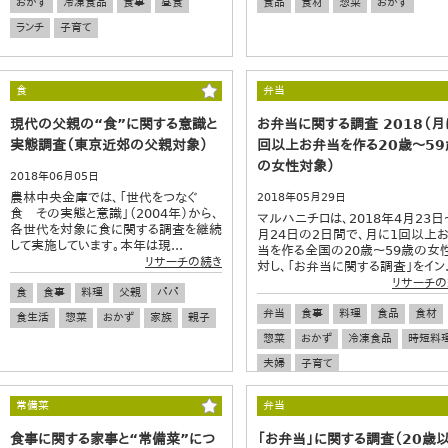
おかず
冷凍食品
食事
昼食
食品
食材
惣菜
おかず
ランチ
子育て
食
弁当
現代の父親の“食”に関する意識と
お弁当に関する調査 2018（月
実態調査（東京近郊の父親対象）
回以上お弁当を作る20歳～59
の女性対象）
2018年06月05日
農林中央金庫では、「世代をつなぐ
2018年05月29日
食 その実態と意識」（2004年）から、
マルハニチロは、2018年4月23日
各世代を対象に食に関する調査を継続
月24日の2日間で、月に1回以上
して実施しています。本年は現...
当を作る全国の20歳～59歳の女
リサーチの続き
対し、「お弁当に関する調査」をイン..
リサーチの
食
食事
料理
父親
パパ
弁当
食事
料理
食品
食材
食生活
惣菜
おかず
家族
親子
惣菜
おかず
冷凍食品
時短料
夫婦
子育て
常備菜
弁当
食事に関する家事と“常備菜”につ
「お弁当」に関する調査（20歳