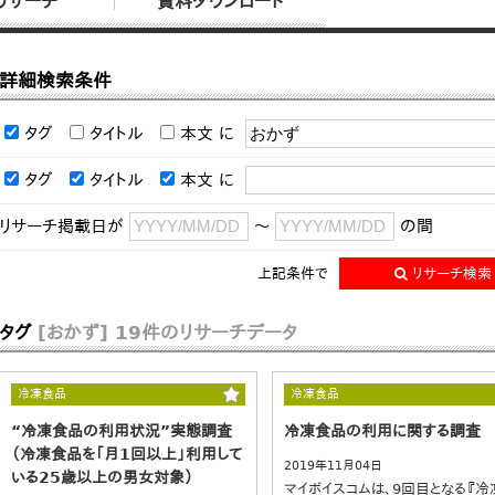
リサーチ
資料ダウンロード
詳細検索条件
タグ
タイトル
本文
に
タグ
タイトル
本文
に
リサーチ掲載日が
～
の間
上記条件で
リサーチ検索
タグ
[おかず]
19件のリサーチデータ
冷凍食品
冷凍食品
“冷凍食品の利用状況”実態調査
冷凍食品の利用に関する調査
（冷凍食品を「月1回以上」利用して
2019年11月04日
いる25歳以上の男女対象）
マイボイスコムは、9回目となる『冷