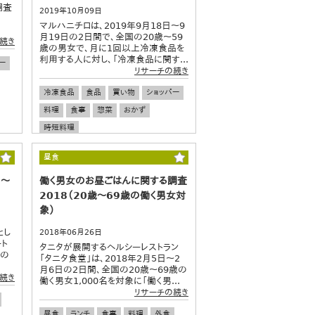
調査
2019年10月09日
、
マルハニチロは、2019年9月18日～9
月19日の2日間で、全国の20歳～59
続き
歳の男女で、月に1回以上冷凍食品を
利用する人に対し、「冷凍食品に関す...
ー
リサーチの続き
冷凍食品
食品
買い物
ショッパー
料理
食事
惣菜
おかず
時短料理
昼食
0～
働く男女のお昼ごはんに関する調査
2018（20歳～69歳の働く男女対
象）
とし
2018年06月26日
ト
タニタが展開するヘルシーレストラン
果の
「タニタ食堂」は、2018年2月5日～2
月6日の2日間、全国の20歳～69歳の
続き
働く男女1,000名を対象に「働く男...
リサーチの続き
昼食
ランチ
食事
料理
外食