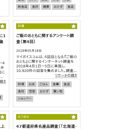
飲食店
食材
健康
おかず
食品
料理
に1
ご飯のおともに関するアンケート調
歳
査（第4回）
2018年05月18日
マイボイスコムは、４回目となる『ご飯の
おとも』に関するインターネット調査を
～4
2018年4月1日～5日に実施し、
お弁
10,920件の回答を集めました。調査...
性に
リサーチの続き
.
続き
料理
お米
ごはん
食事
食品
食材
惣菜
おかず
買い物
理
ショッパー
おつまみ
以上
47都道府県名産品調査（「北海道・