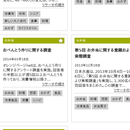
見ると、40〜60代の変化は、さら...
和食
食
料理
食事
おかず
リサーチの続き
中高年
中年
シニア
新しい大人世代
食事
料理
おかず
ライフスタイル
お弁当
お弁当
おべんとう作りに関する調査
第5回 お弁当に関する意識およ
実態調査
2014年03月18日
オレンジページnetは、おべんとう作り
2013年12月18日
に関するアンケート調査を実施。回答者
日本水産は、2013年10月4日～1
の半数以上が週5回以上おべんとうを
6日に、「第5回 お弁当に関する意
作っており、消費増税以降さ...
よび実態調査」を実施し、1,300名
リサーチの続き
効回答をまとめた。この調査で...
リサーチの
お弁当
料理
惣菜
おかず
食品
お弁当
料理
惣菜
おかず
食
冷凍食品
栄養
レシピ
冷凍食品
弁当男子