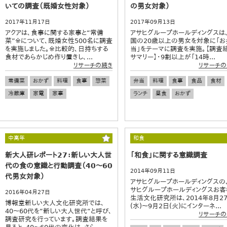
いての調査（既婚女性対象）
の男女対象）
2017年11月17日
2017年09月13日
アクアは、食事に関する家事と“常備
アサヒグループホールディングスは
菜”※について、既婚女性500名に調査
国の20歳以上の男女を対象に「お
を実施しました。※比較的、日持ちする
当」をテーマに調査を実施。【調査
食材であらかじめ作り置きし、...
サマリー】・9割以上が「14時...
リサーチの続き
リサーチの
常備菜
おかず
料理
食事
惣菜
弁当
料理
食事
食品
食材
冷蔵庫
家電
家事
ランチ
昼食
おかず
中高年
和食
新大人研レポート27：新しい大人世
「和食」に関する意識調査
代の食の意識と行動調査（40～60
2014年09月11日
代男女対象）
アサヒグループホールディングスの
サヒグループホールディングスお客
2016年04月27日
生活文化研究所は、2014年8月2
博報堂新しい大人文化研究所では、
(水)～9月2日(火)にインターネ...
40〜60代を“新しい大人世代“と呼び、
リサーチの
調査研究を行っています。調査結果を