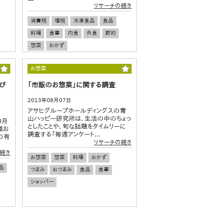
リサーチの続き
消費税
増税
冷凍食品
食品
料理
食事
内食
外食
節約
惣菜
おかず
お惣菜
び
「市販のお惣菜」に関する調査
2013年08月07日
アサヒグループホールディングスの青
山ハッピー研究所は、生活の中のちょっ
0月
としたことや、旬な話題をタイムリーに
識お
調査する「毎週アンケート...
の有
リサーチの続き
続き
お惣菜
惣菜
料理
おかず
品
つまみ
おつまみ
食品
食事
ショッパー