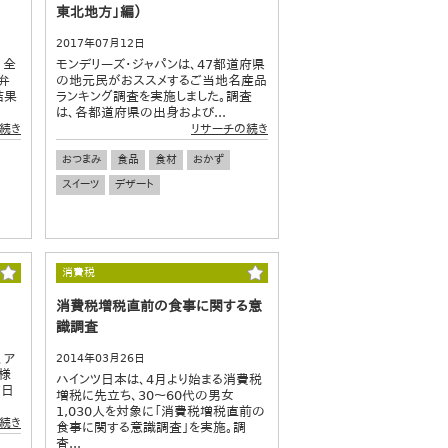
東北地方」編）
2017年07月12日
、全
モンデリーズ・ジャパンは、47都道府県
弁
の地元民がおススメするご当地名産品
結果
ランキング調査を実施しました。調査
は、各都道府県の出身および...
続き
リサーチの続き
おつまみ
食品
食材
おかず
スイーツ
デザート
消費税
消費税増税直前の食事に関する意
識調査
、ア
2014年03月26日
様
ハインツ日本は、4月より始まる消費税
7日
増税に先立ち、30～60代の男女
1,030人を対象に「消費税増税直前の
続き
食事に関する意識調査」を実施。調
査...