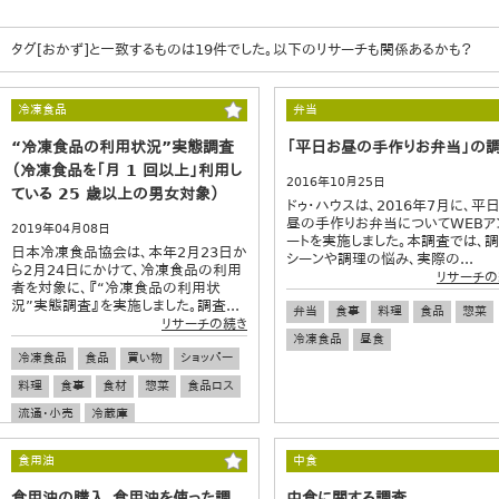
タグ[おかず]と一致するものは19件でした。以下のリサーチも関係あるかも？
冷凍食品
弁当
“冷凍食品の利用状況”実態調査
「平日お昼の手作りお弁当」の
（冷凍食品を「月 1 回以上」利用し
2016年10月25日
ている 25 歳以上の男女対象）
ドゥ・ハウスは、2016年7月に、平
昼の手作りお弁当についてWEBア
2019年04月08日
ートを実施しました。本調査では、
日本冷凍食品協会は、本年2月23日か
シーンや調理の悩み、実際の...
ら2月24日にかけて、冷凍食品の利用
リサーチの
者を対象に、『“冷凍食品の利用状
況”実態調査』を実施しました。調査...
弁当
食事
料理
食品
惣菜
リサーチの続き
冷凍食品
昼食
冷凍食品
食品
買い物
ショッパー
料理
食事
食材
惣菜
食品ロス
流通・小売
冷蔵庫
食用油
中食
食用油の購入、食用油を使った調
中食に関する調査