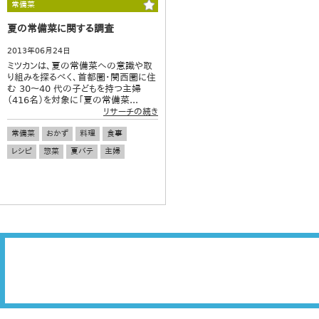
常備菜
夏の常備菜に関する調査
2013年06月24日
ミツカンは、夏の常備菜への意識や取
り組みを探るべく、首都圏・関西圏に住
む 30～40 代の子どもを持つ主婦
（416名）を対象に「夏の常備菜...
リサーチの続き
常備菜
おかず
料理
食事
レシピ
惣菜
夏バテ
主婦