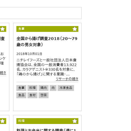
食事
調査
全国から揚げ調査2018（20～79
歳の男女対象）
日お
2018年10月01日
ンケ
ニチレイフーズと一般社団法人日本唐
調理
揚協会は、全国の一般消費者13,922
名、カラアゲニスト※330名を対象に、
続き
「鶏のから揚げ」に関する意識・...
リサーチの続き
食事
料理
鶏肉
肉
冷凍食品
食品
食材
惣菜
料理
料理とお弁当に関する調査（週に1