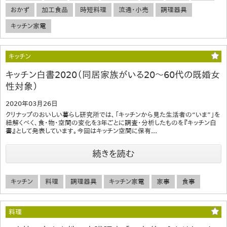
おかず
加工食品
時短料理
流通・小売
調理器具
キッチン家電
キッチン
キッチン白書2020（同居家族がいる20～60代の既婚女
性対象）
2020年03月26日
クリナップのおいしい暮らし研究所では、「キッチンから見た生活者の“いま”」を
紐解くべく、食・物・空間の変化を3年ごとに調査・分析したものを『キッチン白
書』として発表しています。今回はキッチン空間に保有...
続きを読む
キッチン
料理
調理器具
キッチン家電
家事
食事
料理