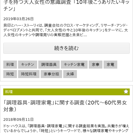
子を持つ大人女性の意識調査 「10年後こうありたいキッ
チン」
2019年03月26日
貝印とハー・ストーリィは、調査会社のクロス・マーケティング、リサーチ・アンド・
ディベロプメントと共同で、「大人女性の今と10年後のキッチン」をテーマに、大
人女性のキッチンや調理周りの実態把握と未来ビ...
続きを読む
料理
キッチン
調理器具
キッチン家電
家事
家電
時短
時短料理
家事分担
夫婦
料理
「調理器具・調理家電」に関する調査（20代～60代男女
対象）
2018年09月11日
ドゥ・ハウスは、「調理器具・調理家電」に関する調査結果を実施。共働きが増え
ているからでしょうか、「時短」というキーワードで、様々な調理家電やキッチング