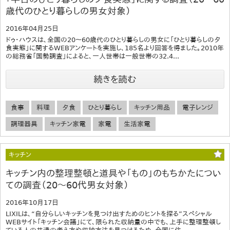
歳代のひとり暮らしの男女対象）
2016年04月25日
ドゥ・ハウスは、全国の20～60歳代のひとり暮らしの男女に「ひとり暮らしの夕
食実態」に関するWEBアンケートを実施し、185名より回答を得ました。2010年
の総務省「国勢調査」によると、一人世帯は一般世帯の32.4...
続きを読む
食事
料理
夕食
ひとり暮らし
キッチン用品
電子レンジ
調理器具
キッチン家電
家電
生活家電
キッチン
キッチン内の整理整頓と道具や「もの」のもちかたについ
ての調査（20～60代男女対象）
2016年10月17日
LIXILは、“自分らしいキッチンを見つけ出すためのヒントを探る”スペシャル
WEBサイト「キッチン会議」にて、限られた収納量の中でも、上手に整理整頓し