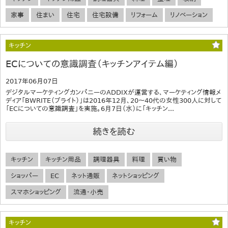
家事
住まい
住宅
住宅設備
リフォーム
リノベーション
キッチン
ECについての意識調査（キッチンアイテム編）
2017年06月07日
デジタルマーケティングカンパニーのADDIXが運営する、マーケティング情報メ
ディア「BWRITE（ブライト）」は2016年12月、20～40代の女性300人に対して
「ECについての意識調査」を実施。6月7日（水）に「キッチン...
続きを読む
キッチン
キッチン用品
調理器具
料理
買い物
ショッパー
EC
ネット通販
ネットショッピング
スマホショッピング
流通・小売
キッチン