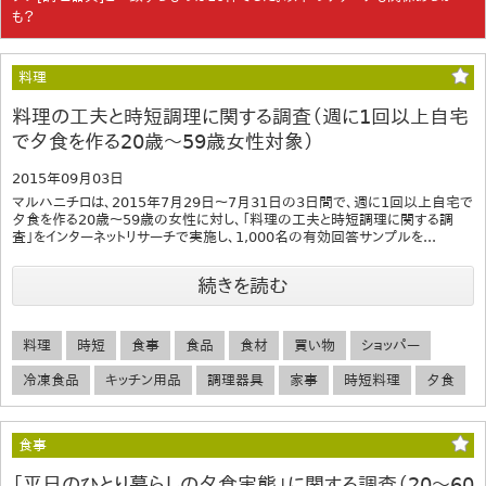
も？
料理
料理の工夫と時短調理に関する調査（週に1回以上自宅
で夕食を作る20歳～59歳女性対象）
2015年09月03日
マルハニチロは、2015年7月29日～7月31日の3日間で、週に1回以上自宅で
夕食を作る20歳～59歳の女性に対し、「料理の工夫と時短調理に関する調
査」をインターネットリサーチで実施し、1,000名の有効回答サンプルを...
続きを読む
料理
時短
食事
食品
食材
買い物
ショッパー
冷凍食品
キッチン用品
調理器具
家事
時短料理
夕食
食事
「平日のひとり暮らしの夕食実態」に関する調査（20～60