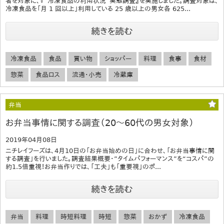
者を対象に、『“冷凍食品の利用状況”実態調査』を実施しました。調査対象は、
冷凍食品を「月 1 回以上」利用している 25 歳以上の男女各 625...
続きを読む
冷凍食品
食品
買い物
ショッパー
料理
食事
食材
惣菜
食品ロス
流通・小売
冷蔵庫
弁当
お弁当事情に関する調査（20～60代の男女対象）
2019年04月08日
ニチレイフーズは、4月10日の「お弁当始めの日」に合わせ、「お弁当事情に関
する調査」を行いました。調査結果概要・”タイムパフォーマンス”を“コスパ”の
約1.5倍重視！お弁当作りでは、「工夫」も「重要視」のポ...
続きを読む
弁当
料理
時短料理
時短
惣菜
おかず
冷凍食品