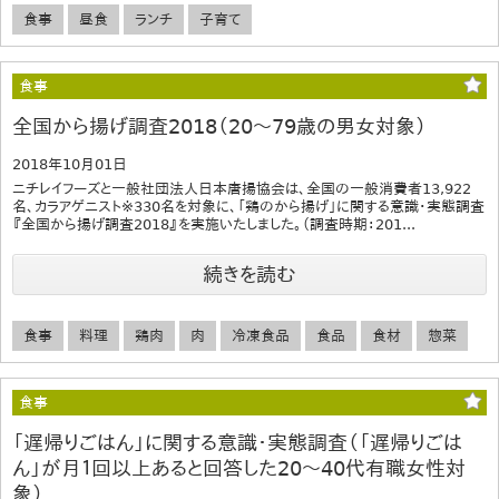
食事
昼食
ランチ
子育て
食事
全国から揚げ調査2018（20～79歳の男女対象）
2018年10月01日
ニチレイフーズと一般社団法人日本唐揚協会は、全国の一般消費者13,922
名、カラアゲニスト※330名を対象に、「鶏のから揚げ」に関する意識・実態調査
『全国から揚げ調査2018』を実施いたしました。（調査時期：201...
続きを読む
食事
料理
鶏肉
肉
冷凍食品
食品
食材
惣菜
食事
「遅帰りごはん」に関する意識・実態調査（「遅帰りごは
ん」が月１回以上あると回答した20～40代有職女性対
象）