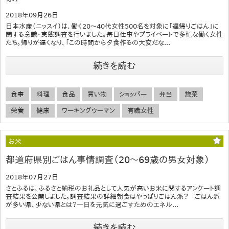
2018年09月26日
日本水産（ニッスイ）は、働く20～40代女性500名を対象に「遅帰りごはん」に
関する意識・実態調査を行いました。毎日仕事やプライベートで多忙な働く女性
たち。帰りが遅くなり、「この時間から夕食作るの大変だな...
続きを読む
食事
料理
食品
買い物
ショッパー
弁当
惣菜
栄養
健康
ワーキングウーマン
有職女性
お米
都道府県別ごはん事情調査（20～69歳の男女対象）
2018年07月27日
さとふるは、ふるさと納税のお礼品として人気が高いお米に関するアンケート調
査結果を公開しました。調査結果の詳細朝食はやっぱりごはん派？ ごはん派
が多い県、少ない県とは？一日を元気に過ごすためのエネル...
続きを読む