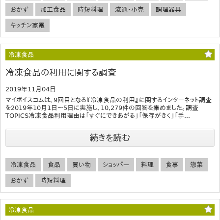
おかず
加工食品
時短料理
流通・小売
調理器具
キッチン家電
冷凍食品
冷凍食品の利用に関する調査
2019年11月04日
マイボイスコムは、9回目となる『冷凍食品の利用』に関するインターネット調査
を2019年10月1日～5日に実施し、10,279件の回答を集めました。調査
TOPICS冷凍食品利用理由は「すぐにできあがる」「保存がきく」「手...
続きを読む
冷凍食品
食品
買い物
ショッパー
料理
食事
惣菜
おかず
時短料理
冷凍食品