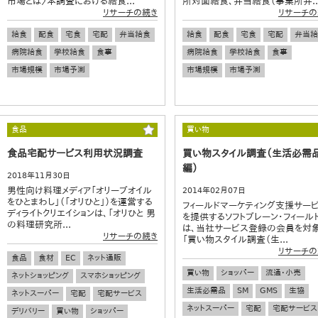
市場とは〉本調査における給食...
所対面給食、弁当給食（事業所弁..
リサーチの続き
リサーチの
給食
配食
宅食
宅配
弁当給食
給食
配食
宅食
宅配
弁当給
病院給食
学校給食
食事
病院給食
学校給食
食事
市場規模
市場予測
市場規模
市場予測
食品
買い物
食品宅配サービス利用状況調査
買い物スタイル調査（生活必需
編）
2018年11月30日
男性向け料理メディア「オリーブオイル
2014年02月07日
をひとまわし」（「オリひと」）を運営する
フィールドマーケティング支援サー
ディライトクリエイションは、「オリひと 男
を提供するソフトブレーン・フィール
の料理研究所...
は、当社サービス登録の会員を対
リサーチの続き
「買い物スタイル調査（生...
リサーチの
食品
食材
EC
ネット通販
買い物
ショッパー
流通・小売
ネットショッピング
スマホショッピング
生活必需品
SM
GMS
生協
ネットスーパー
宅配
宅配サービス
ネットスーパー
宅配
宅配サービス
デリバリー
買い物
ショッパー