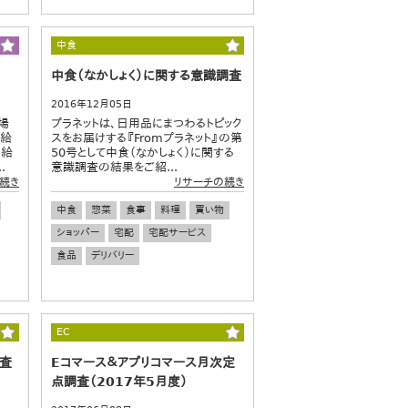
中食
中食（なかしょく）に関する意識調査
2016年12月05日
場
プラネットは、日用品にまつわるトピック
る給
スをお届けする『Fromプラネット』の第
当給
50号として中食（なかしょく）に関する
.
意識調査の結果をご紹...
続き
リサーチの続き
中食
惣菜
食事
料理
買い物
ショッパー
宅配
宅配サービス
食品
デリバリー
EC
査
Eコマース＆アプリコマース月次定
点調査（2017年5月度）