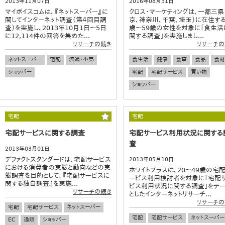
2013年11月07日
2016年08月31日
マイボイスコムは、『ネットスーパー』に
クロス・マーケティングは、一都三県
関してインターネット調査（第４回目調
京、神奈川、千葉、埼玉）に在住する
査）を実施し、2013年10月1日～5日
歳～59歳の女性を対象に「食生活
に12,114件の回答を集めた...
関する調査」を実施しまし...
リサーチの続き
リサーチの
ネットスーパー
宅配
流通・小売
食生活
健康
食事
食品
食材
ショッパー
宅配
宅配サービス
買い物
ショッパー
宅配
宅配
宅配サービスに関する調査
宅配サービス利用状況に関する
査
2013年03月01日
デファクトスタンダードは、宅配サービス
2013年05月10日
における消費者の実態と動向などの実
ホワイトプラスは、20～49歳の宅
態調査を目的として、『宅配サービスに
ービス利用検討者を対象に「宅配
関する独自調査』を実施...
ビス利用状況に関する調査」をテ
リサーチの続き
としたインターネットリサーチ...
リサーチの
宅配
宅配サービス
ネットスーパー
宅配
宅配サービス
ネットスーパー
EC
通販
ショッパー