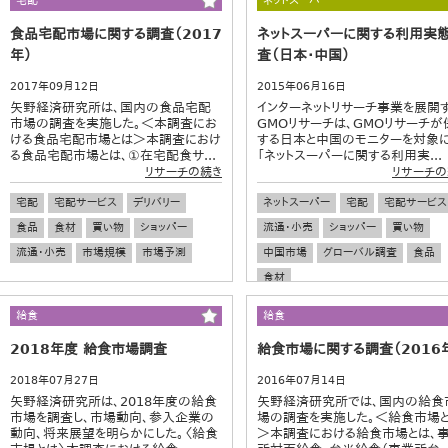
宅配
ネットスーパー
食品宅配市場に関する調査（2017
ネットスーパーに関する利用実
年）
査（日本・中国）
2017年09月12日
2015年06月16日
矢野経済研究所は、国内の食品宅配
インターネットリサーチ事業を展開
市場の調査を実施した。＜本調査にお
GMOリサーチは、GMOリサーチが
ける食品宅配市場とは＞本調査におけ
する日本と中国のモニターを対象
る食品宅配市場とは、①在宅配食サ...
「ネットスーパーに関する利用実...
リサーチの続き
リサーチの
宅配
宅配サービス
デリバリー
ネットスーパー
宅配
宅配サービス
食品
食材
買い物
ショッパー
流通・小売
ショッパー
買い物
流通・小売
市場規模
市場予測
中国市場
グローバル調査
食品
食材
給食
給食
2018年度 給食市場調査
給食市場に関する調査（2016
2018年07月27日
2016年07月14日
矢野経済研究所は、2018年度の給食
矢野経済研究所では、国内の給食
市場を調査し、市場動向、参入企業の
場の調査を実施した。＜給食市場
動向、将来展望を明らかにした。〈給食
＞本調査における給食市場とは、