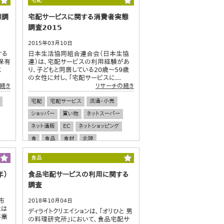
宅配
態調
宅配サービスに関する消費者実態
調査2015
2015年03月10日
する
日本生活協同組合連合会（日本生協
保有
連）は、宅配サービスの利用経験があ
に
り、子どもと同居している20歳～59歳
の女性に対し、「宅配サービスに...
続き
リサーチの続き
宅配
宅配サービス
流通・小売
ショッパー
買い物
ネットスーパー
ネット通販
EC
ネットショッピング
食
食品
食材
北陸
食品
年）
食品宅配サービスの利用に関する
調査
市
2018年10月04日
とは
ディライトクリエイションは、「オリひと 男
事業
の料理研究所」において、食品宅配サ