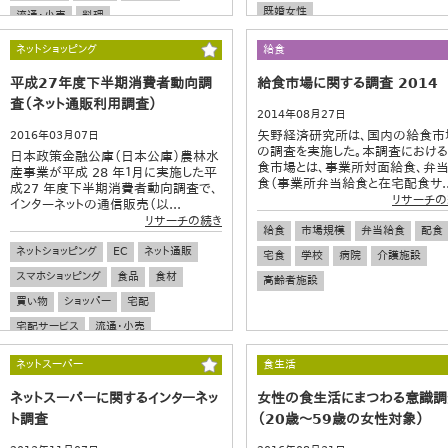
既婚女性
流通・小売
料理
ネットショッピング
給食
平成27年度下半期消費者動向調
給食市場に関する調査 2014
査（ネット通販利用調査）
2014年08月27日
矢野経済研究所は、国内の給食市
2016年03月07日
の調査を実施した。本調査におけ
日本政策金融公庫（日本公庫）農林水
食市場とは、事業所対面給食、弁
産事業が平成 28 年１月に実施した平
食（事業所弁当給食と在宅配食サ..
成27 年度下半期消費者動向調査で、
リサーチの
インターネットの通信販売（以...
リサーチの続き
給食
市場規模
弁当給食
配食
ネットショッピング
EC
ネット通販
宅食
学校
病院
介護施設
スマホショッピング
食品
食材
高齢者施設
買い物
ショッパー
宅配
宅配サービス
流通・小売
ネットスーパー
食生活
ネットスーパーに関するインターネッ
女性の食生活にまつわる意識調
ト調査
（20歳～59歳の女性対象）