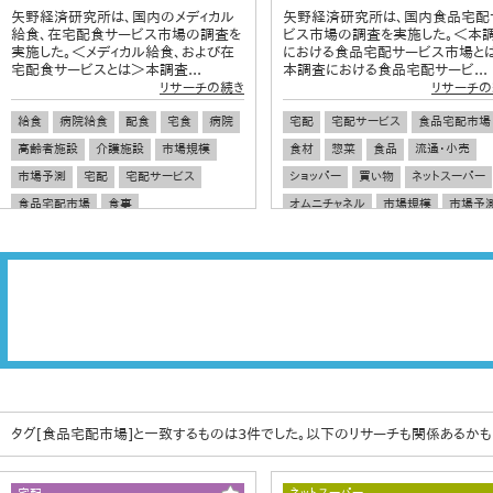
矢野経済研究所は、国内のメディカル
矢野経済研究所は、国内食品宅配
給食、在宅配食サービス市場の調査を
ビス市場の調査を実施した。＜本
実施した。＜メディカル給食、および在
における食品宅配サービス市場と
宅配食サービスとは＞本調査...
本調査における食品宅配サービ...
リサーチの続き
リサーチの
給食
病院給食
配食
宅食
病院
宅配
宅配サービス
食品宅配市場
高齢者施設
介護施設
市場規模
食材
惣菜
食品
流通・小売
市場予測
宅配
宅配サービス
ショッパー
買い物
ネットスーパー
食品宅配市場
食事
オムニチャネル
市場規模
市場予
タグ[食品宅配市場]と一致するものは3件でした。以下のリサーチも関係あるかも