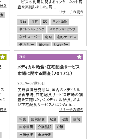
.
ービスの利用に関するインターネット調
続き
査を実施しました。調...
リサーチの続き
食
食品
食材
EC
ネット通販
ネットショッピング
スマホショッピング
ネットスーパー
宅配
宅配サービス
デリバリー
買い物
ショッパー
流通・小売
料理
給食
品
メディカル給食・在宅配食サービス
市場に関する調査（2017年）
2017年07月28日
ビス
矢野経済研究所は、国内のメディカル
ド
給食市場、在宅配食サービス市場の調
象に
査を実施した。＜メディカル給食、およ
び在宅配食サービスとは＞&nb...
続き
リサーチの続き
給食
病院給食
配食
宅食
病院
医療機関
介護施設
介護
市場規模
市場予測