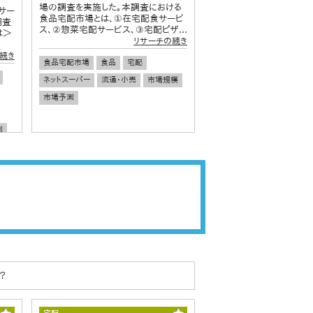
場の調査を実施した。本調査における
サー
食品宅配市場とは、①在宅配食サービ
調査
ス、②惣菜宅配サービス、③宅配ピザ...
は＞
リサーチの続き
続き
食品宅配市場
食品
宅配
ネットスーパー
流通・小売
市場規模
市場予測
測
？