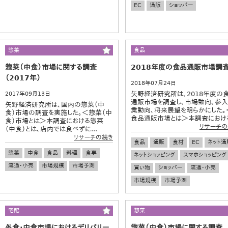
EC
通販
ショッパー
惣菜
食品
惣菜（中食）市場に関する調査
2018年度の食品通販市場調
（2017年）
2018年07月24日
矢野経済研究所は、2018年度の
2017年09月13日
通販市場を調査し、市場動向、参
矢野経済研究所は、国内の惣菜（中
業動向、将来展望を明らかにした。
食）市場の調査を実施した。＜惣菜（中
食品通販市場とは＞本調査における.
食）市場とは＞本調査における惣菜
リサーチの
（中食）とは、店内では食べずに...
リサーチの続き
食品
通販
食材
EC
ネット通
惣菜
中食
食品
料理
食事
ネットショッピング
スマホショッピング
流通・小売
市場規模
市場予測
買い物
ショッパー
流通・小売
市場規模
市場予測
宅配
惣菜
外食・中食市場におけるデリバリー
惣菜（中食）市場に関する調査