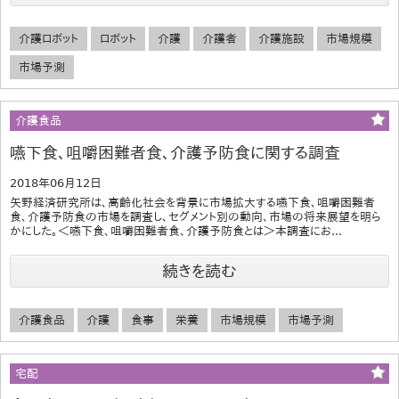
介護ロボット
ロボット
介護
介護者
介護施設
市場規模
市場予測
介護食品
嚥下食、咀嚼困難者食、介護予防食に関する調査
2018年06月12日
矢野経済研究所は、高齢化社会を背景に市場拡大する嚥下食、咀嚼困難者
食、介護予防食の市場を調査し、セグメント別の動向、市場の将来展望を明ら
かにした。＜嚥下食、咀嚼困難者食、介護予防食とは＞本調査にお...
続きを読む
介護食品
介護
食事
栄養
市場規模
市場予測
宅配