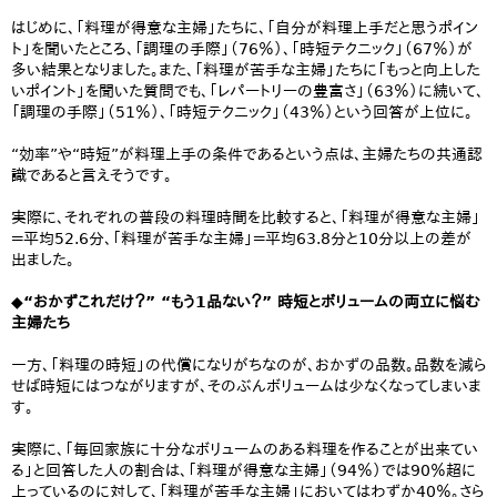
はじめに、「料理が得意な主婦」たちに、「自分が料理上手だと思うポイン
ト」を聞いたところ、「調理の手際」（76％）、「時短テクニック」（67％）が
多い結果となりました。また、「料理が苦手な主婦」たちに「もっと向上した
いポイント」を聞いた質問でも、「レパートリーの豊富さ」（63％）に続いて、
「調理の手際」（51％）、「時短テクニック」（43％）という回答が上位に。
“効率”や“時短”が料理上手の条件であるという点は、主婦たちの共通認
識であると言えそうです。
実際に、それぞれの普段の料理時間を比較すると、「料理が得意な主婦」
＝平均52.6分、「料理が苦手な主婦」＝平均63.8分と10分以上の差が
出ました。
◆“おかずこれだけ？” “もう1品ない？” 時短とボリュームの両立に悩む
主婦たち
一方、「料理の時短」の代償になりがちなのが、おかずの品数。品数を減ら
せば時短にはつながりますが、そのぶんボリュームは少なくなってしまいま
す。
実際に、「毎回家族に十分なボリュームのある料理を作ることが出来てい
る」と回答した人の割合は、「料理が得意な主婦」（94％）では90％超に
上っているのに対して、「料理が苦手な主婦」においてはわずか40％。さら