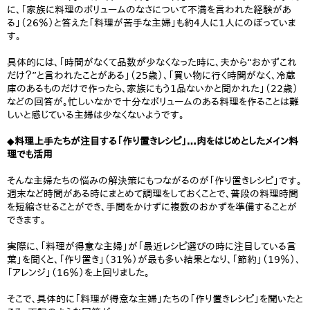
に、「家族に料理のボリュームのなさについて不満を言われた経験があ
る」（26％）と答えた「料理が苦手な主婦」も約4人に1人にのぼっていま
す。
具体的には、「時間がなくて品数が少なくなった時に、夫から“おかずこれ
だけ？”と言われたことがある」（25歳）、「買い物に行く時間がなく、冷蔵
庫のあるものだけで作ったら、家族にもう1品ないかと聞かれた」（22歳）
などの回答が。忙しいなかで十分なボリュームのある料理を作ることは難
しいと感じている主婦は少なくないようです。
◆料理上手たちが注目する「作り置きレシピ」…肉をはじめとしたメイン料
理でも活用
そんな主婦たちの悩みの解決策にもつながるのが「作り置きレシピ」です。
週末など時間がある時にまとめて調理をしておくことで、普段の料理時間
を短縮させることができ、手間をかけずに複数のおかずを準備することが
できます。
実際に、「料理が得意な主婦」が「最近レシピ選びの時に注目している言
葉」を聞くと、「作り置き」（31％）が最も多い結果となり、「節約」（19％）、
「アレンジ」（16％）を上回りました。
そこで、具体的に「料理が得意な主婦」たちの「作り置きレシピ」を聞いたと