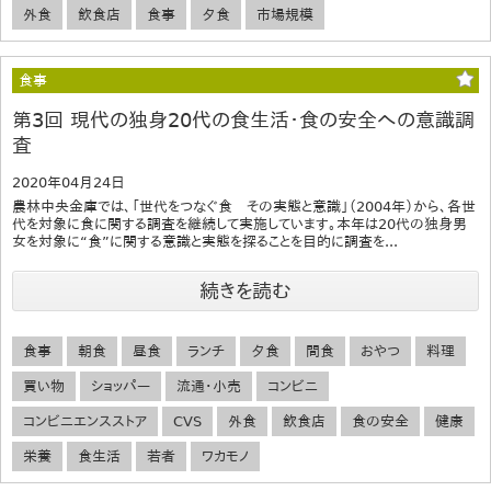
外食
飲食店
食事
夕食
市場規模
食事
第3回 現代の独身20代の食生活・食の安全への意識調
査
2020年04月24日
農林中央金庫では、「世代をつなぐ食 その実態と意識」（2004年）から、各世
代を対象に食に関する調査を継続して実施しています。本年は20代の独身男
女を対象に“食”に関する意識と実態を探ることを目的に調査を...
続きを読む
食事
朝食
昼食
ランチ
夕食
間食
おやつ
料理
買い物
ショッパー
流通・小売
コンビニ
コンビニエンスストア
CVS
外食
飲食店
食の安全
健康
栄養
食生活
若者
ワカモノ