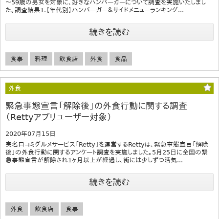
～59歳の男女を対象に、好きなハンバーガーについて調査を実施いたしまし
た。調査結果1.【年代別】ハンバーガー＆サイドメニューランキング...
続きを読む
食事
料理
飲食店
外食
食品
外食
緊急事態宣言「解除後」の外食行動に関する調査
（Rettyアプリユーザー対象）
2020年07月15日
実名口コミグルメサービス「Retty」を運営するRettyは、緊急事態宣言「解除
後」の外食行動に関するアンケート調査を実施しました。5月25日に全国の緊
急事態宣言が解除され1ヶ月以上が経過し、街には少しずつ活気...
続きを読む
外食
飲食店
食事