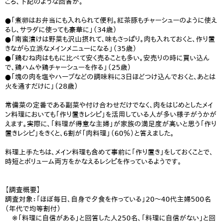
ころ、下記のような回答が。
●「煮卵はお弁当にも入れられて便利。紅茶豚もチャーシューのように使え
るし、サラダに使っても豪華に」（34歳）
●「南蛮漬けは野菜も沢山摂れて、味もさっぱり。肉も入れておくと、作り置
きながら立派なメインメニューになる」（35歳）
●「鶏むね肉はももに比べて安く売ることも多い。安売りの時に買い込ん
で、鶏ハムや鶏チャーシューを作る」（25歳）
●「塊の肉を塩やハーブなどの調味料に３日ほどつけ込んでおくと、あとは
火を通すだけに」（28歳）
常備菜の定番である副菜や付け合わせだけでなく、肉をはじめとしたメイ
ン料理においても「作り置きレシピ」を活用している人が多い様子がうかが
えます。実際に、「料理が得意な主婦」が家族の満足度が高いと思う「作り
置きレシピ」をきくと、6割が「肉料理」（60％）と答えました。
料理上手たちは、メイン料理も含めて事前に「作り置き」をしておくことで、
時短とボリューム両方をかなえるレシピを作っているようです。
【調査概要】
調査対象：「ほぼ毎日、自身で夕食を作っている」20～40代主婦500名
（年代で均等割付）
※「料理に自信がある」と回答した人250名、「料理に自信がない」と回